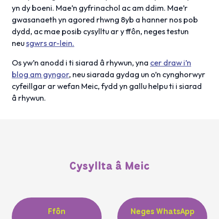
yn dy boeni. Mae’n gyfrinachol ac am ddim. Mae’r
gwasanaeth yn agored rhwng 8yb a hanner nos pob
dydd, ac mae posib cysylltu ar y ffôn, neges testun
neu
sgwrs ar-lein.
Os yw’n anodd i ti siarad â rhywun, yna
cer draw i’n
blog am gyngor
, neu siarada gydag un o’n cynghorwyr
cyfeillgar ar wefan Meic, fydd yn gallu helpu ti i siarad
â rhywun.
Cysyllta â Meic
Ffôn
Neges WhatsApp