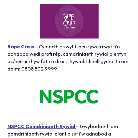
Rape Crisis
– Cymorth os wyt ti neu rywun rwyt ti’n
adnabod wedi profi rêp, camdriniaeth rywiol plentyn
ac/neu unrhyw fath o drais rhywiol. Llinell gymorth am
ddim: 0808 802 9999
NSPCC Camdriniaeth Rywiol
– Gwybodaeth am
gamdriniaeth rywiol plant a sut i’w adnabod a