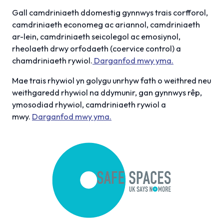
Gall camdriniaeth ddomestig gynnwys trais corfforol,
camdriniaeth economeg ac ariannol, camdriniaeth
ar-lein, camdriniaeth seicolegol ac emosiynol,
rheolaeth drwy orfodaeth (coervice control) a
chamdriniaeth rywiol.
Darganfod mwy yma.
Mae trais rhywiol yn golygu unrhyw fath o weithred neu
weithgaredd rhywiol na ddymunir, gan gynnwys rêp,
ymosodiad rhywiol, camdriniaeth rywiol a
mwy.
Darganfod mwy yma.