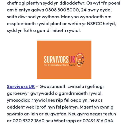
chefnogi plentyn sydd yn ddioddefwr. Os wyt ti’n poeni
am blentyn galwa 0808 800 5000, 24 awr y dydd,
saith diwrnod yr wythnos. Mae yna wybodaeth am
ecsploetiaeth rywiol plant ar wefan yr NSPCC hefyd,
sydd yn fath o gamdriniaeth rywiol.
Survivors UK
– Gwasanaeth cwnsela i gefnogi
goroeswyr gwrywaidd o gamdriniaeth rywiol,
ymosodiad rhywiol neu rêp fel oedolyn, neu os
oeddent wedi profi hyn fel plentyn. Maent yn cynnig
sgwrsio ar-lein ar eu gwefan. Neu gyrra neges testun
ar 020 3322 1860 neu Whatsapp ar 07491 816 064.