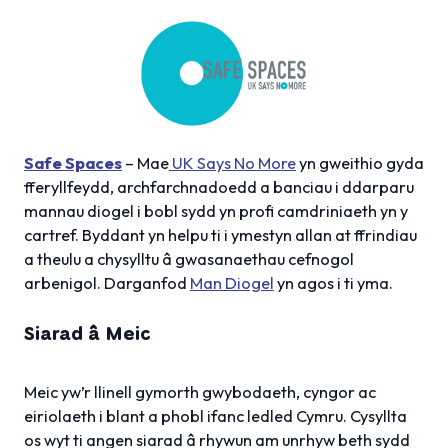
Safe Spaces
– Mae
UK Says No More
yn gweithio gyda
fferyllfeydd, archfarchnadoedd a banciau i ddarparu
mannau diogel i bobl sydd yn profi camdriniaeth yn y
cartref. Byddant yn helpu ti i ymestyn allan at ffrindiau
a theulu a chysylltu â gwasanaethau cefnogol
arbenigol. Darganfod
Man Diogel
yn agos i ti yma.
Siarad â Meic
Meic yw’r llinell gymorth gwybodaeth, cyngor ac
eiriolaeth i blant a phobl ifanc ledled Cymru. Cysyllta
os wyt ti angen siarad â rhywun am unrhyw beth sydd