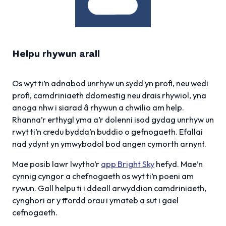
Helpu rhywun arall
Os wyt ti’n adnabod unrhyw un sydd yn profi, neu wedi
profi, camdriniaeth ddomestig neu drais rhywiol, yna
anoga nhw i siarad â rhywun a chwilio am help.
Rhanna’r erthygl yma a’r dolenni isod gydag unrhyw un
rwyt ti’n credu bydda’n buddio o gefnogaeth. Efallai
nad ydynt yn ymwybodol bod angen cymorth arnynt.
Mae posib lawr lwytho’r
app Bright Sky
hefyd. Mae’n
cynnig cyngor a chefnogaeth os wyt ti’n poeni am
rywun. Gall helpu ti i ddeall arwyddion camdriniaeth,
cynghori ar y ffordd orau i ymateb a sut i gael
cefnogaeth.