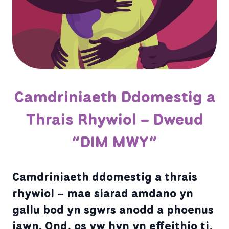
Camdriniaeth Ddomestig a
Thrais Rhywiol – Dweud
“DIM MWY”
Camdriniaeth ddomestig a thrais
rhywiol – mae siarad amdano yn
gallu bod yn sgwrs anodd a phoenus
iawn. Ond, os yw hyn yn effeithio ti,