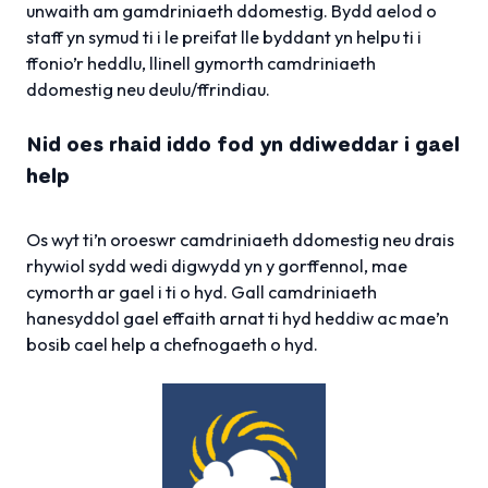
unwaith am gamdriniaeth ddomestig. Bydd aelod o
staff yn symud ti i le preifat lle byddant yn helpu ti i
ffonio’r heddlu, llinell gymorth camdriniaeth
ddomestig neu deulu/ffrindiau.
Nid oes rhaid iddo fod yn ddiweddar i gael
help
Os wyt ti’n oroeswr camdriniaeth ddomestig neu drais
rhywiol sydd wedi digwydd yn y gorffennol, mae
cymorth ar gael i ti o hyd. Gall camdriniaeth
hanesyddol gael effaith arnat ti hyd heddiw ac mae’n
bosib cael help a chefnogaeth o hyd.