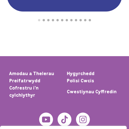
Amodau a Thelerau
Hygyrchedd
Preifatrwydd
Polisi Cwcis
Cofrestru i'n
Cwestiynau Cyffredin
cylchlythyr