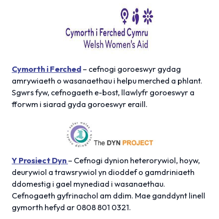
Cymorth i Ferched
– cefnogi goroeswyr gydag
amrywiaeth o wasanaethau i helpu merched a phlant.
Sgwrs fyw, cefnogaeth e-bost, llawlyfr goroeswyr a
fforwm i siarad gyda goroeswyr eraill.
Y Prosiect Dyn
– Cefnogi dynion heterorywiol, hoyw,
deurywiol a trawsrywiol yn dioddef o gamdriniaeth
ddomestig i gael mynediad i wasanaethau.
Cefnogaeth gyfrinachol am ddim. Mae ganddynt linell
gymorth hefyd ar 0808 801 0321.