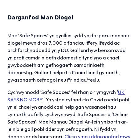
Darganfod Man Diogel
Mae ‘Safe Spaces’ yn gynllun sydd yn darparu mannau
diogel mewn dros 7,000 o fanciau, fferyllfeydd ac
archfarchnadoedd yn y DU. Gall unrhyw berson sydd
yn profi camdriniaeth ddomestig fynd yno a chael
gwybodaeth am gefnogaeth camdriniaeth
ddomestig. Gallant helpu ti i ffonio llinell gymorth,
gwasanaeth cefnogol neu ffrindiau/teulu.
Cychwynnodd ‘Safe Spaces’ fel rhan o’r ymgyrch ‘
UK
SAYS NO MORE
‘. Yn ystod cyfnod clo Covid roedd pobl
yn ei chael yn anodd cael help gan wasanaethau
cymorth ac felly cychwynnwyd ‘Safe Spaces’ a ‘Online
Safe Spaces’. Mae Mannau Diogel Ar-lein yn borth ar-
lein ble gall pobl dderbyn cefnogaeth. Ni fydd yn
dangos ar dy hanes pori.
Clicia yma i ddarganfod mwy