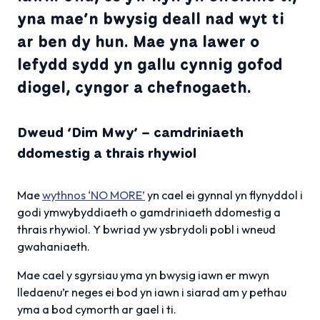
yna mae’n bwysig deall nad wyt ti
ar ben dy hun. Mae yna lawer o
lefydd sydd yn gallu cynnig gofod
diogel, cyngor a chefnogaeth.
Dweud ‘Dim Mwy’ – camdriniaeth
ddomestig a thrais rhywiol
Mae
wythnos ‘NO MORE’
yn cael ei gynnal yn flynyddol i
godi ymwybyddiaeth o gamdriniaeth ddomestig a
thrais rhywiol. Y bwriad yw ysbrydoli pobl i wneud
gwahaniaeth.
Mae cael y sgyrsiau yma yn bwysig iawn er mwyn
lledaenu’r neges ei bod yn iawn i siarad am y pethau
yma a bod cymorth ar gael i ti.