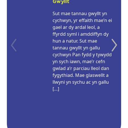
Gwyllt
Sut mae tannau gwyllt yn
cychwyn, yr effaith mae’n ei
gael ar dy ardal leol, a
ffyrdd syml i amddiffyn dy
hun a natur. Sut mae
tannau gwyllt yn gallu
cychwyn Pan fydd y tywydd
yn sych iawn, mae’r cefn
gwlad a’r parciau lleol dan
fygythiad. Mae glaswellt a
llwyni yn sychu ac yn gallu
[…]