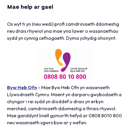
Mae help ar gael
Os wyt ti yn (neu wedi) profi camdriniaeth ddomestig
neu drais rhywiol yna mae yna lawer o wasanaethau
sydd yn cynnig cefnogaeth. Dyma ychydig ohonynt:
Byw Heb Ofn
– Mae Byw Heb Ofn yn wasanaeth
Llywodraeth Cymru. Maent yn darparu gwybodaeth a
chyngor i rai sydd yn dioddef o drais yn erbyn
merched, camdriniaeth ddomestig a thrais rhywiol.
Mae ganddynt linell gymorth hefyd ar 0808 8010 800
neu wasanaeth sgwrs byw ar y wefan.