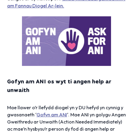
am Fannau Diogel Ar-lein.
Gofyn am ANI os wyt ti angen help ar
unwaith
Mae llawer o’r llefydd diogel yn y DU hefyd yn cynnig y
gwasanaeth ‘
Gofyn am ANI
‘. Mae ANI yn golygu Angen
Gweithredu ar Unwaith (Action Needed Immediately)
ac mae’n hysbysu’r person dy fod di angen help ar