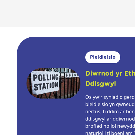
Pleidleisio
Diwrnod yr Eth
Ddisgwyl
Os yw’r syniad o gerd
bleidleisio yn gwneud 
nerfus, ti ddim ar be
ddisgwyl ar ddiwrnod 
brofiad hollol newydd 
naturiol i ti boeni a