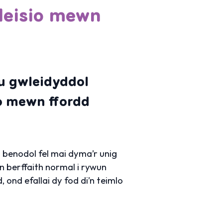
leisio mewn
au gwleidyddol
sio mewn ffordd
d benodol fel mai dyma’r unig
e’n berffaith normal i rywun
 ond efallai dy fod di’n teimlo