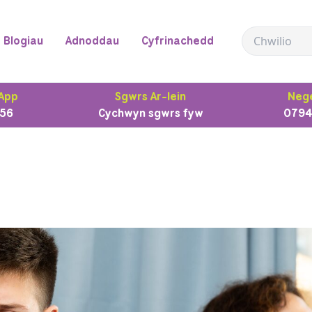
Blogiau
Adnoddau
Cyfrinachedd
App
Sgwrs Ar-lein
Nege
56
Cychwyn sgwrs fyw
0794