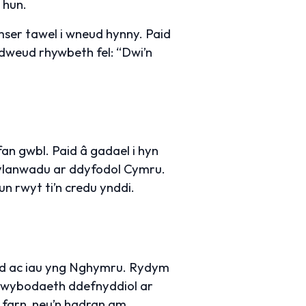
 hun.
amser tawel i wneud hynny. Paid
ddweud rhywbeth fel: “Dwi’n
fan gwbl. Paid â gadael i hyn
ddylanwadu ar ddyfodol Cymru.
un rwyt ti’n credu ynddi.
 oed ac iau yng Nghymru. Rydym
 gwybodaeth ddefnyddiol ar
y farn, neu’n hadran am