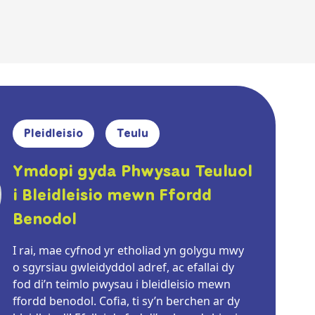
Pleidleisio
Teulu
Ymdopi gyda Phwysau Teuluol
i Bleidleisio mewn Ffordd
Benodol
I rai, mae cyfnod yr etholiad yn golygu mwy
o sgyrsiau gwleidyddol adref, ac efallai dy
fod di’n teimlo pwysau i bleidleisio mewn
ffordd benodol. Cofia, ti sy’n berchen ar dy