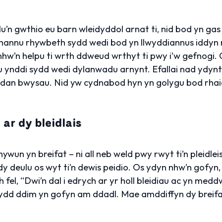
u’n gwthio eu barn wleidyddol arnat ti, nid bod yn gas
rhannu rhywbeth sydd wedi bod yn llwyddiannus iddyn 
w’n helpu ti wrth ddweud wrthyt ti pwy i’w gefnogi. C
 ynddi sydd wedi dylanwadu arnynt. Efallai nad ydynt
 dan bwysau. Nid yw cydnabod hyn yn golygu bod rhaid i
 ar dy bleidlais
ywun yn breifat – ni all neb weld pwy rwyt ti’n pleidlei
deulu os wyt ti’n dewis peidio. Os ydyn nhw’n gofyn, 
el, “Dwi’n dal i edrych ar yr holl bleidiau ac yn medd
ydd ddim yn gofyn am ddadl. Mae amddiffyn dy breifat