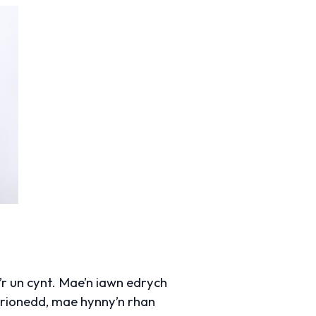
r un cynt. Mae’n iawn edrych
irionedd, mae hynny’n rhan