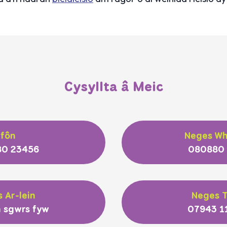
Cysyllta â Meic
Ffôn
Neges W
0 23456
080880
 Ar-lein
Neges T
 sgwrs fyw
07943 1