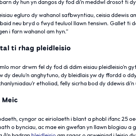
 barn dy hun yn dangos dy fod di’n meddwl drosot ti dy
i eisiau egluro dy wahanol safbwyntiau, ceisia ddewis 
baid neu bryd o fwyd teuluol llawn tensiwn. Gallet ti 
gen i farn wahanol am hyn.”
al ti rhag pleidleisio
mlo mor drwm fel dy fod di ddim eisiau pleidleisio’n gy
w dy deulu’n anghytuno, dy bleidlais yw dy ffordd o 
hanlyniadau’r etholiad, felly sicrha bod dy ddewis di’n 
 Meic
odaeth, cyngor ac eiriolaeth i blant a phobl ifanc 25
ath o bynciau, ac mae ein gwefan yn llawn blogiau a
la â’n hadran
bleidleisio
am ragor o arweiniad i leisio d