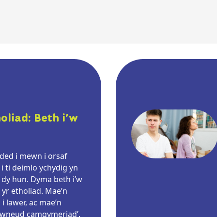
oliad: Beth i’w
ded i mewn i orsaf
i ti deimlo ychydig yn
n dy hun. Dyma beth i’w
yr etholiad. Mae’n
i lawer, ac mae’n
m ‘wneud camgymeriad’.