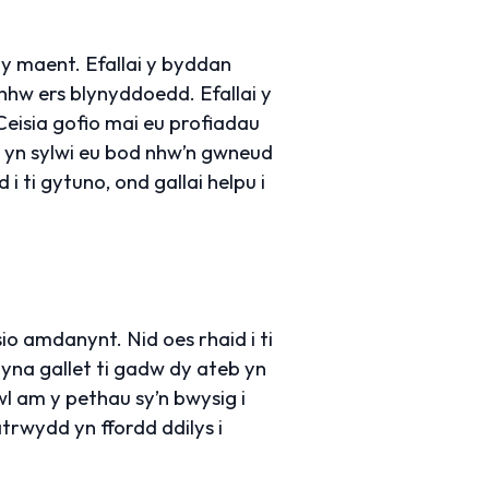
 y maent. Efallai y byddan
nhw ers blynyddoedd. Efallai y
eisia gofio mai eu profiadau
 yn sylwi eu bod nhw’n gwneud
 ti gytuno, ond gallai helpu i
sio amdanynt. Nid oes rhaid i ti
yna gallet ti gadw dy ateb yn
wl am y pethau sy’n bwysig i
rwydd yn ffordd ddilys i