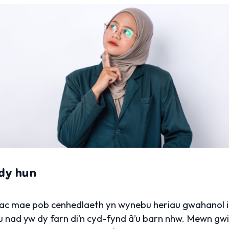
 dy hun
 ac mae pob cenhedlaeth yn wynebu heriau gwahanol i’
u nad yw dy farn di’n cyd-fynd â’u barn nhw. Mewn gw