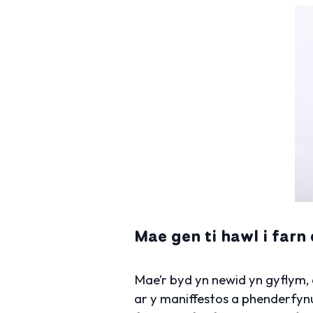
Mae gen ti hawl i farn
Mae’r byd yn newid yn gyflym,
ar y maniffestos a phenderfyn