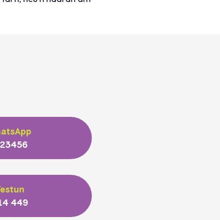
hatsApp
 23456
estun
14 449