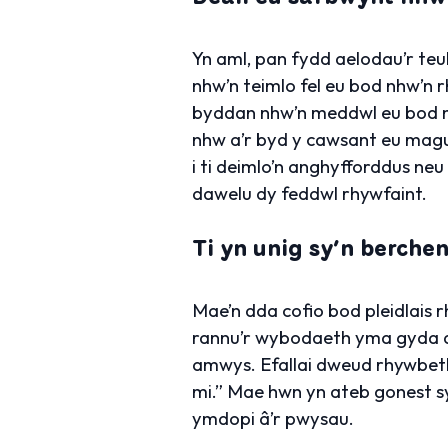
Yn aml, pan fydd aelodau’r teul
nhw’n teimlo fel eu bod nhw’n 
byddan nhw’n meddwl eu bod nh
nhw a’r byd y cawsant eu magu
i ti deimlo’n anghyfforddus neu
dawelu dy feddwl rhywfaint.
Ti yn unig sy’n berchen
Mae’n dda cofio bod pleidlais rh
rannu’r wybodaeth yma gyda dy 
amwys. Efallai dweud rhywbeth f
mi.” Mae hwn yn ateb gonest s
ymdopi â’r pwysau.