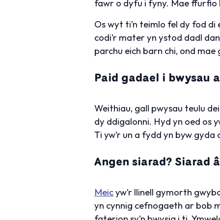
fawr o dyfu i fyny. Mae ffurfio
Os wyt ti’n teimlo fel dy fod d
codi’r mater yn ystod dadl dan
parchu eich barn chi, ond mae 
Paid gadael i bwysau at
Weithiau, gall pwysau teulu dei
dy ddigalonni. Hyd yn oed os y
Ti yw’r un a fydd yn byw gyda c
Angen siarad? Siarad â
Meic
yw’r llinell gymorth gwyb
yn cynnig cefnogaeth ar bob m
faterion sy’n bwysig i ti. Ymwe