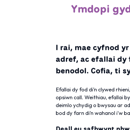
Ymdopi gyd
I rai, mae cyfnod y
adref, ac efallai d
benodol. Cofia, ti s
Efallai dy fod di’n clywed rhi
opsiwn call. Weithiau, efallai b
deimlo ychydig o bwysau ar adeg
bod dy farn di’n wahanol i’w b
Deall eu safbwynt nhw