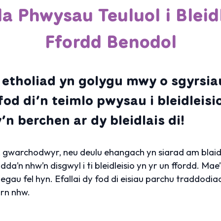
a Phwysau Teuluol i Bleid
Ffordd Benodol
r etholiad yn golygu mwy o sgyrsi
y fod di’n teimlo pwysau i bleidlei
y’n berchen ar dy bleidlais di!
eni, gwarchodwyr, neu deulu ehangach yn siarad am blai
ydda’n nhw’n disgwyl i ti bleidleisio yn yr un ffordd. Ma
au fel hyn. Efallai dy fod di eisiau parchu traddodiad,
arn nhw.