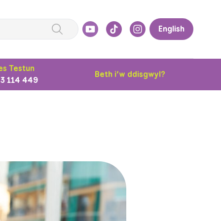
English
s Testun
Beth i’w ddisgwyl?
3 114 449