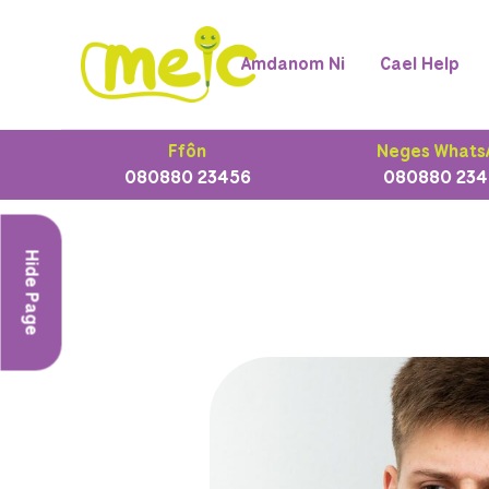
Amdanom Ni
Cael Help
Ffôn
Neges Whats
080880 23456
080880 234
Hide Page