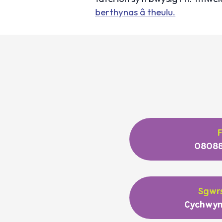
berthynas â theulu.
08088
Sgwrs
Cychwyn