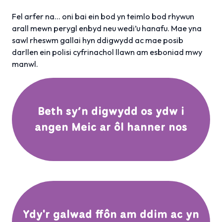
Fel arfer na… oni bai ein bod yn teimlo bod rhywun
arall mewn perygl enbyd neu wedi’u hanafu. Mae yna
sawl rheswm gallai hyn ddigwydd ac mae posib
darllen ein polisi cyfrinachol llawn am esboniad mwy
manwl.
Beth sy’n digwydd os ydw i
angen Meic ar ôl hanner nos
Ydy'r galwad ffôn am ddim ac yn