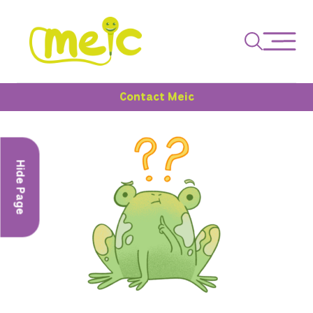
Contact Meic
Hide Page