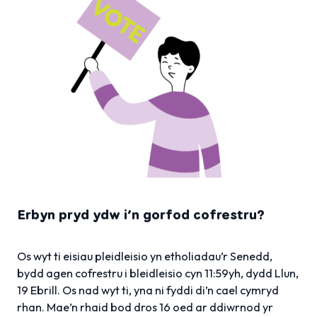
Erbyn pryd ydw i’n gorfod cofrestru?
Os wyt ti eisiau pleidleisio yn etholiadau’r Senedd,
bydd agen cofrestru i bleidleisio cyn 11:59yh, dydd Llun,
19 Ebrill. Os nad wyt ti, yna ni fyddi di’n cael cymryd
rhan. Mae’n rhaid bod dros 16 oed ar ddiwrnod yr