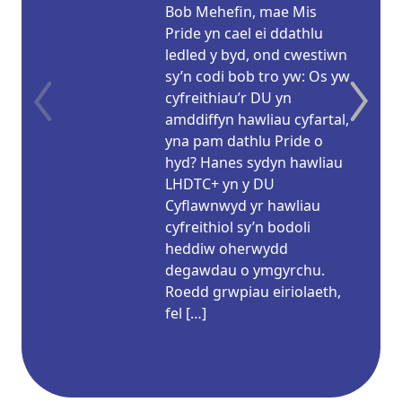
Bob Mehefin, mae Mis
Pride yn cael ei ddathlu
ledled y byd, ond cwestiwn
sy’n codi bob tro yw: Os yw
cyfreithiau’r DU yn
amddiffyn hawliau cyfartal,
yna pam dathlu Pride o
hyd? Hanes sydyn hawliau
LHDTC+ yn y DU
Cyflawnwyd yr hawliau
cyfreithiol sy’n bodoli
heddiw oherwydd
degawdau o ymgyrchu.
Roedd grwpiau eiriolaeth,
fel […]