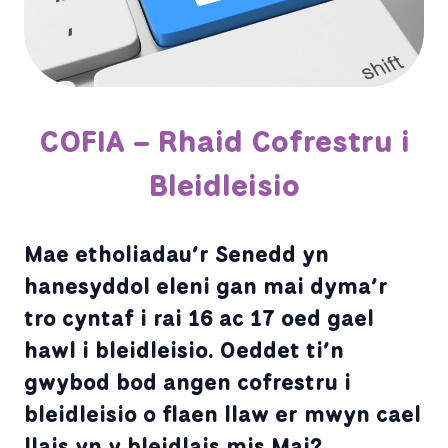
COFIA – Rhaid Cofrestru i
Bleidleisio
Mae etholiadau’r Senedd yn
hanesyddol eleni gan mai dyma’r
tro cyntaf i rai 16 ac 17 oed gael
hawl i bleidleisio. Oeddet ti’n
gwybod bod angen cofrestru i
bleidleisio o flaen llaw er mwyn cael
llais yn y bleidlais mis Mai?