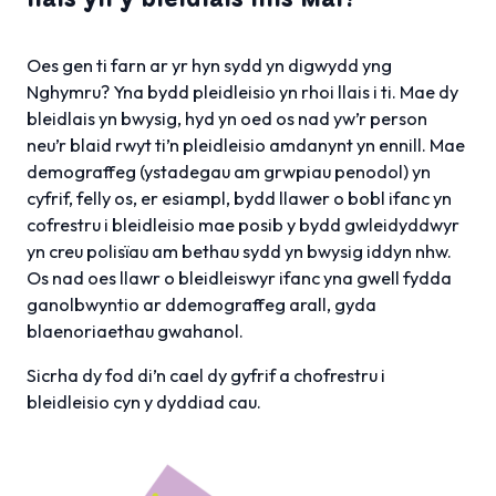
Oes gen ti farn ar yr hyn sydd yn digwydd yng
Nghymru? Yna bydd pleidleisio yn rhoi llais i ti. Mae dy
bleidlais yn bwysig, hyd yn oed os nad yw’r person
neu’r blaid rwyt ti’n pleidleisio amdanynt yn ennill. Mae
demograffeg (ystadegau am grwpiau penodol) yn
cyfrif, felly os, er esiampl, bydd llawer o bobl ifanc yn
cofrestru i bleidleisio mae posib y bydd gwleidyddwyr
yn creu polisïau am bethau sydd yn bwysig iddyn nhw.
Os nad oes llawr o bleidleiswyr ifanc yna gwell fydda
ganolbwyntio ar ddemograffeg arall, gyda
blaenoriaethau gwahanol.
Sicrha dy fod di’n cael dy gyfrif a chofrestru i
bleidleisio cyn y dyddiad cau.