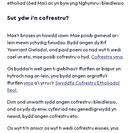
etholiad (6ed Mai) ac yn byw yng Nghymru i bleidleisio.
Sut ydw i’n cofrestru?
Mae’r broses yn hawdd iawn. Mae posib gwneud ar-
lein mewn ychydig funudau. Bydd angen dy Rif
Yswiriant Gwladol, ond paid poeni os nad wyt ti wedi
cael un eto, mae posib cofrestru o hyd.
Cofrestra yma
.
Os byddai’n well gen ti gwblhau’r ffurflen ar bapur yn
hytrach nag ar-lein, yna bydd angen argraffu’r
ffurflen
yma
a’i yrru i’r
Swyddfa Cofrestru Etholiadol
lleol.
Dim ond unwaith sydd angen cofrestru i bleidleisio,
ond os ydy dy enw, cyfeiriad neu genedligrwydd yn
newid, bydd angen cofrestru eto.
Os wyt ti’n ansicr os wyt ti wedi cofrestru eisoes, yna