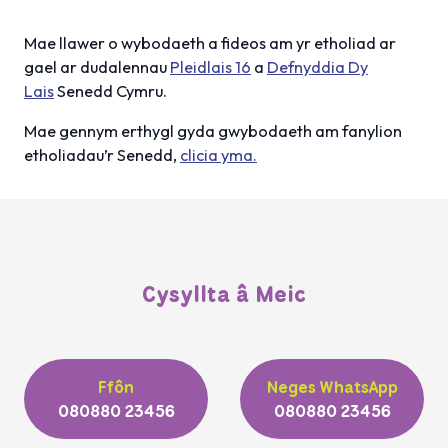
Mae llawer o wybodaeth a fideos am yr etholiad ar
gael ar dudalennau
Pleidlais 16
a
Defnyddia Dy
Lais
Senedd Cymru.
Mae gennym erthygl gyda gwybodaeth am fanylion
etholiadau’r Senedd,
clicia yma.
Cysyllta â Meic
Ffôn
Neges WhatsApp
080880 23456
080880 23456