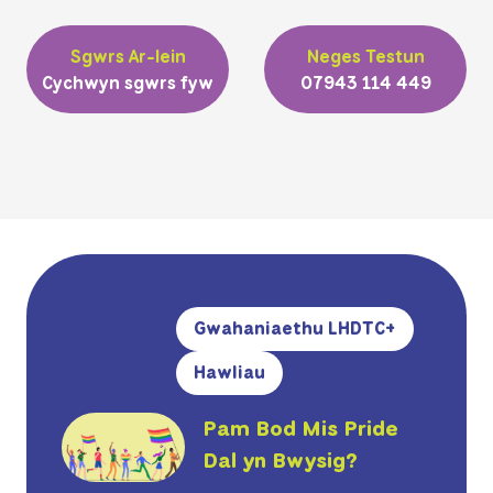
Sgwrs Ar-lein
Neges Testun
Cychwyn sgwrs fyw
07943 114 449
Gwahaniaethu LHDTC+
Hawliau
Pam Bod Mis Pride
Dal yn Bwysig?