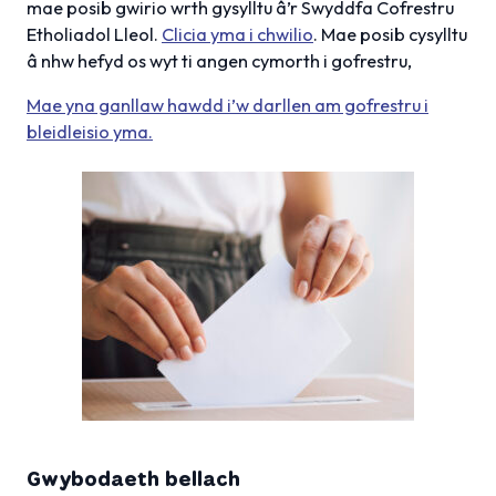
mae posib gwirio wrth gysylltu â’r Swyddfa Cofrestru
Etholiadol Lleol.
Clicia yma i chwilio
. Mae posib cysylltu
â nhw hefyd os wyt ti angen cymorth i gofrestru,
Mae yna ganllaw hawdd i’w darllen am gofrestru i
bleidleisio yma.
Gwybodaeth bellach