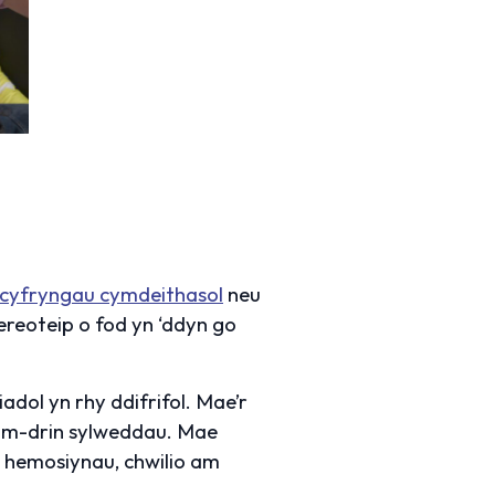
cyfryngau cymdeithasol
neu
ereoteip o fod yn ‘ddyn go
ol yn rhy ddifrifol. Mae’r
ham-drin sylweddau. Mae
u hemosiynau, chwilio am