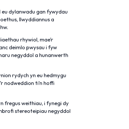
el eu dylanwadu gan fywydau
oethus, llwyddiannus a
nhw.
iaethau rhywiol, mae’r
anc deimlo pwysau i fyw
mharu negyddol a hunanwerth
dynion rydych yn eu hedmygu
r nodweddion ti’n hoffi
n fregus weithiau, i fynegi dy
thbrofi stereoteipiau negyddol