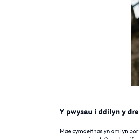
Y pwysau i ddilyn y dr
Mae cymdeithas yn aml yn portr