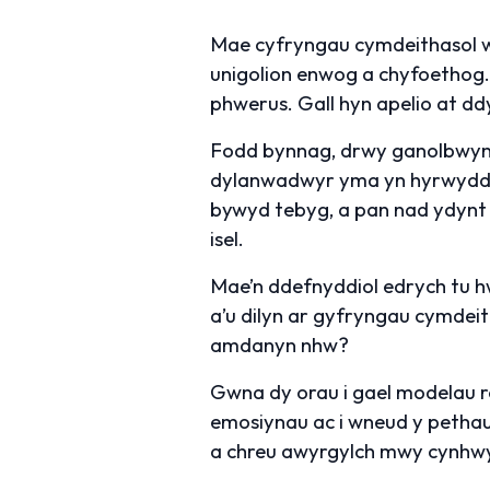
Mae cyfryngau cymdeithasol we
unigolion enwog a chyfoethog.
phwerus. Gall hyn apelio at ddy
Fodd bynnag, drwy ganolbwynti
dylanwadwyr yma yn hyrwyddo s
bywyd tebyg, a pan nad ydynt
isel.
Mae’n ddefnyddiol edrych tu h
a’u dilyn ar gyfryngau cymdeit
amdanyn nhw?
Gwna dy orau i gael modelau rôl
emosiynau ac i wneud y pethau 
a chreu awyrgylch mwy cynhwyso