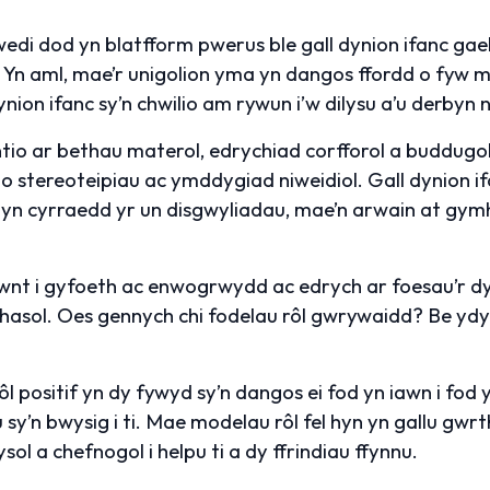
di dod yn blatfform pwerus ble gall dynion ifanc ga
 Yn aml, mae’r unigolion yma yn dangos ffordd o fyw m
nion ifanc sy’n chwilio am rywun i’w dilysu a’u derbyn 
o ar bethau materol, edrychiad corfforol a buddugol
tereoteipiau ac ymddygiad niweidiol. Gall dynion if
 yn cyrraedd yr un disgwyliadau, mae’n arwain at gy
wnt i gyfoeth ac enwogrwydd ac edrych ar foesau’r 
hasol. Oes gennych chi fodelau rôl gwrywaidd? Be ydy’
 positif yn dy fywyd sy’n dangos ei fod yn iawn i fod y
sy’n bwysig i ti. Mae modelau rôl fel hyn yn gallu gwr
l a chefnogol i helpu ti a dy ffrindiau ffynnu.