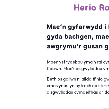
Herio R
Mae’n gyfarwydd i 
gyda bachgen, mae 
awgrymu’r gusan g
Mae’r ystrydebau yma’n rai cyf
ffasiwn. Mae’r disgwyliadau ym
Beth os gallwn ni ailddiffini
emosiynau yn hytrach na stereot
disgwyliadau cymdeithas ar d