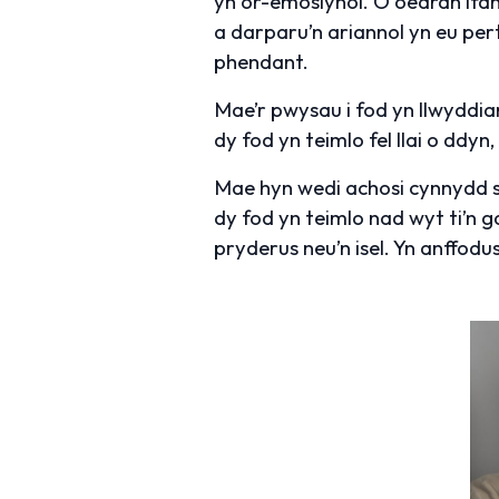
yn or-emosiynol. O oedran ifa
a darparu’n ariannol yn eu per
phendant.
Mae’r pwysau i fod yn llwyddiann
dy fod yn teimlo fel llai o ddy
Mae hyn wedi achosi cynnydd s
dy fod yn teimlo nad wyt ti’n ga
pryderus neu’n isel. Yn anffo