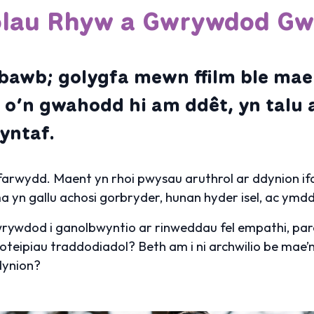
olau Rhyw a Gwrywdod G
bawb; golygfa mewn ffilm ble ma
o’n gwahodd hi am ddêt, yn talu 
yntaf.
arwydd. Maent yn rhoi pwysau aruthrol ar ddynion ifan
a yn gallu achosi gorbryder, hunan hyder isel, ac ymd
o gwrywdod i ganolbwyntio ar rinweddau fel empathi, p
eipiau traddodiadol? Beth am i ni archwilio be mae’n ei
dynion?