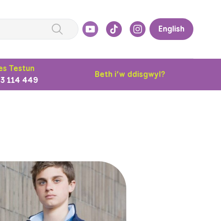
English
s Testun
Beth i’w ddisgwyl?
3 114 449