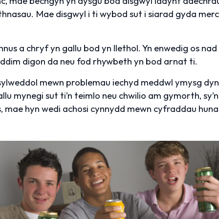
nc, mae bechgyn yn dysgu bod disgwyl iddynt ddechr
thnasau. Mae disgwyl i ti wybod sut i siarad gyda merc
us a chryf yn gallu bod yn llethol. Yn enwedig os nad yw
n, ddim digon da neu fod rhywbeth yn bod arnat ti.
ylweddol mewn problemau iechyd meddwl ymysg dynion i
llu mynegi sut ti’n teimlo neu chwilio am gymorth, sy’n 
dus, mae hyn wedi achosi cynnydd mewn cyfraddau huna