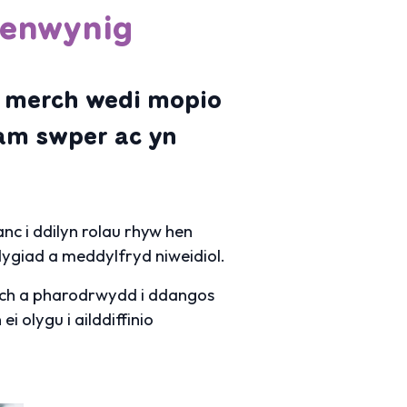
wenwynig
e merch wedi mopio
am swper ac yn
c i ddilyn rolau rhyw hen
dygiad a meddylfryd niweidiol.
arch a pharodrwydd i ddangos
 olygu i ailddiffinio