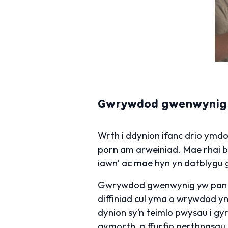
Gwrywdod gwenwynig
Wrth i ddynion ifanc drio ymdo
porn am arweiniad. Mae rhai be
iawn’ ac mae hyn yn datblyg
Gwrywdod gwenwynig yw pan ma
diffiniad cul yma o wrywdod y
dynion sy’n teimlo pwysau i gy
gymorth, a ffurfio perthnasau 