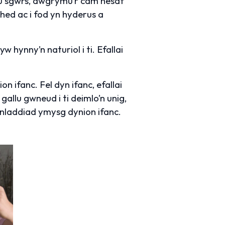
au sgwrs, awgrymu’r cam nesaf
hed ac i fod yn hyderus a
 hynny’n naturiol i ti. Efallai
fanc. Fel dyn ifanc, efallai
gallu gwneud i ti deimlo’n unig,
nladdiad ymysg dynion ifanc.