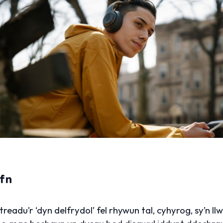
efn
eadu’r ‘dyn delfrydol’ fel rhywun tal, cyhyrog, sy’n l