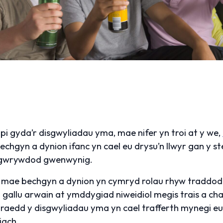
pi gyda’r disgwyliadau yma, mae nifer yn troi at y we,
chgyn a dynion ifanc yn cael eu drysu’n llwyr gan y st
u gwrywdod gwenwynig.
e bechgyn a dynion yn cymryd rolau rhyw traddodiad
n gallu arwain at ymddygiad niweidiol megis trais a c
rraedd y disgwyliadau yma yn cael trafferth mynegi e
iach.