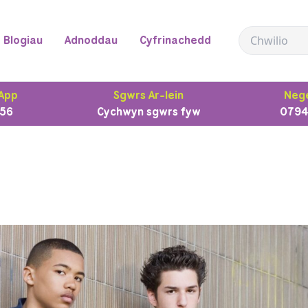
Blogiau
Adnoddau
Cyfrinachedd
App
Sgwrs Ar-lein
Nege
56
Cychwyn sgwrs fyw
0794