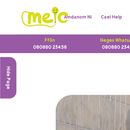
Amdanom Ni
Cael Help
Ffôn
Neges Whats
080880 23456
080880 234
Hide Page