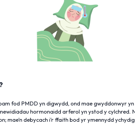
?
 pam fod PMDD yn digwydd, ond mae gwyddonwyr yn c
newidiadau hormonaidd arferol yn ystod y cylchred. 
 mae’n debycach i’r ffaith bod yr ymennydd ychydig y