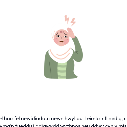
thau fel newidiadau mewn hwyliau, teimlo’n flinedig, 
yma’n tueddu i ddigwydd wythnos neu ddwy cyn y misli