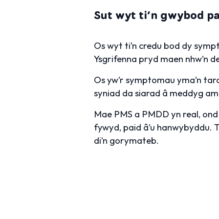
Sut wyt ti’n gwybod pa
Os wyt ti’n credu bod dy sympt
Ysgrifenna pryd maen nhw’n de
Os yw’r symptomau yma’n taro’n 
syniad da siarad â meddyg am 
Mae PMS a PMDD yn real, ond 
fywyd, paid â’u hanwybyddu. Ti
di’n gorymateb.