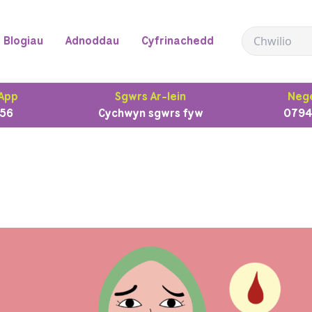
Blogiau
Adnoddau
Cyfrinachedd
App
Sgwrs Ar-lein
Nege
56
Cychwyn sgwrs fyw
0794