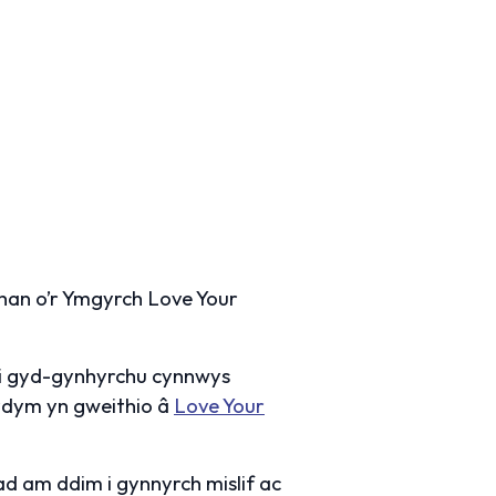
han o’r Ymgyrch Love Your
n i gyd-gynhyrchu cynnwys
rydym yn gweithio â
Love Your
d am ddim i gynnyrch mislif ac