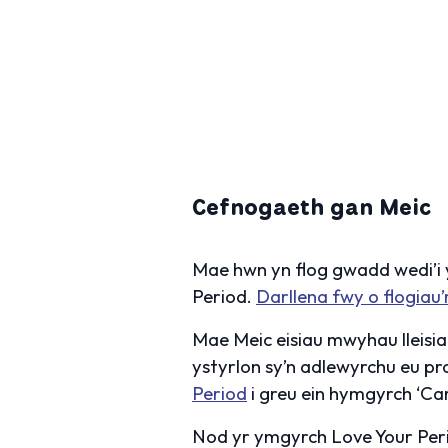
Cefnogaeth gan Meic
Mae hwn yn flog gwadd wedi’i 
Period.
Darllena fwy o flogiau
Mae Meic eisiau mwyhau lleisia
ystyrlon sy’n adlewyrchu eu pr
Period
i greu ein hymgyrch ‘Caru
Nod yr ymgyrch Love Your Perio