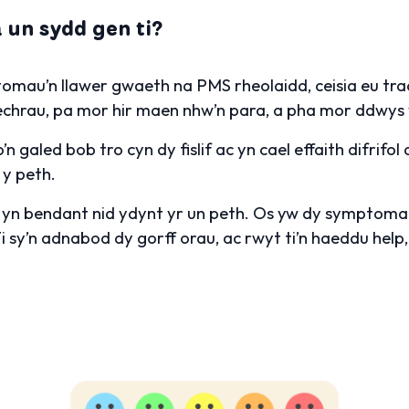
 un sydd gen ti?
omau’n llawer gwaeth na PMS rheolaidd, ceisia eu tra
chrau, pa mor hir maen nhw’n para, a pha mor ddwys 
galed bob tro cyn dy fislif ac yn cael effaith difrifol
y peth.
yn bendant nid ydynt yr un peth. Os yw dy symptomau
 sy’n adnabod dy gorff orau, ac rwyt ti’n haeddu help