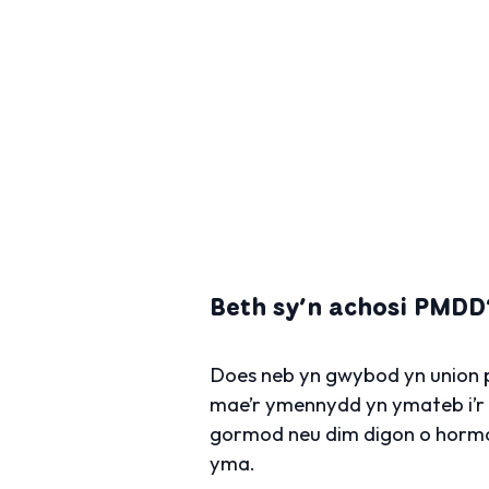
Beth sy’n achosi PMDD
Does neb yn gwybod yn union
mae’r ymennydd yn ymateb i’r 
gormod neu dim digon o hormon;
yma.