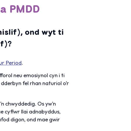
 a PMDD
slif), ond wyt ti
f)?
ur Period
.
forol neu emosiynol cyn i ti
 dderbyn fel rhan naturiol o’r
’n chwyddedig. Os yw’n
 cyflwr llai adnabyddus,
afod digon, ond mae gwir