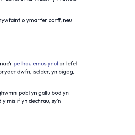
rhywfaint o ymarfer corff, neu
 mae’r
pethau emosiynol
ar lefel
ryder dwfn, iselder, yn bigog,
nghwmni pobl yn gallu bod yn
 mislif yn dechrau, sy’n