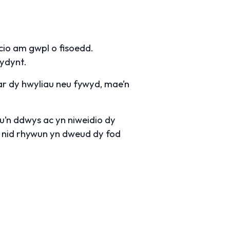
cio am gwpl o fisoedd.
ydynt.
 ar dy hwyliau neu fywyd, mae’n
’n ddwys ac yn niweidio dy
, nid rhywun yn dweud dy fod