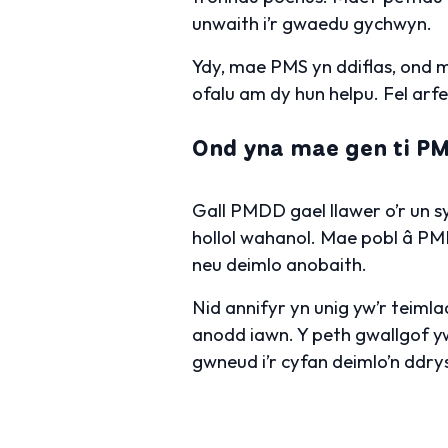
unwaith i’r gwaedu gychwyn.
Ydy, mae PMS yn ddiflas, ond ma
ofalu am dy hun helpu. Fel arfe
Ond yna mae gen ti P
Gall PMDD gael llawer o’r un 
hollol wahanol. Mae pobl â PMD
neu deimlo anobaith.
Nid annifyr yn unig yw’r teiml
anodd iawn. Y peth gwallgof yw
gwneud i’r cyfan deimlo’n ddry