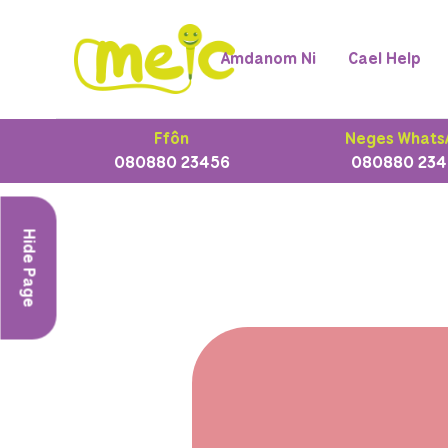
Amdanom Ni
Cael Help
Ffôn
Neges Whats
080880 23456
080880 234
Hide Page