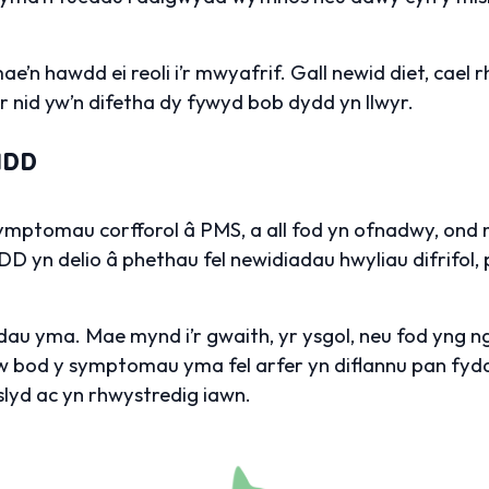
e’n hawdd ei reoli i’r mwyafrif. Gall newid diet, cael 
r nid yw’n difetha dy fywyd bob dydd yn llwyr.
MDD
symptomau corfforol â PMS, a all fod yn ofnadwy, ond
D yn delio â phethau fel newidiadau hwyliau difrifol, p
adau yma. Mae mynd i’r gwaith, yr ysgol, neu fod yng 
 bod y symptomau yma fel arfer yn diflannu pan fydd y
slyd ac yn rhwystredig iawn.