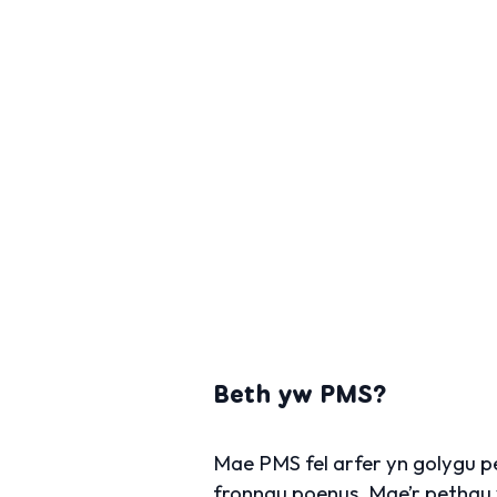
Beth yw PMS?
Mae PMS fel arfer yn golygu pe
fronnau poenus. Mae’r pethau 