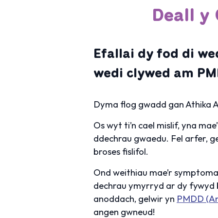
Deall 
Efallai dy fod di w
wedi clywed am PMD
Dyma flog gwadd gan Athika A
Os wyt ti’n cael mislif, yna ma
ddechrau gwaedu. Fel arfer, g
broses fislifol.
Ond weithiau mae’r symptomau
dechrau ymyrryd ar dy fywyd 
anoddach, gelwir yn
PMDD (Anh
angen gwneud!