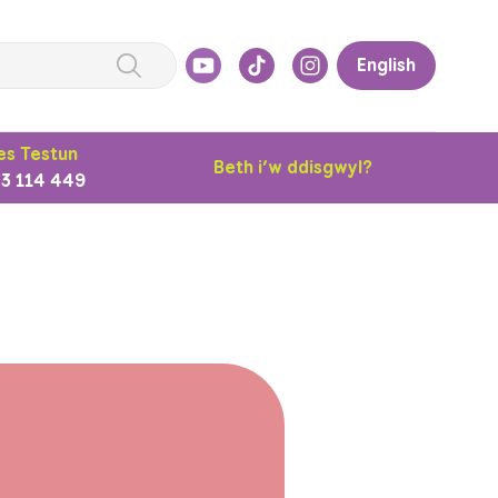
English
s Testun
Beth i’w ddisgwyl?
3 114 449