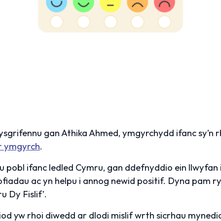
ysgrifennu gan Athika Ahmed, ymgyrchydd ifanc sy’n r
’r ymgyrch
.
u pobl ifanc ledled Cymru, gan ddefnyddio ein llwyfa
ofiadau ac yn helpu i annog newid positif. Dyna pam 
 Dy Fislif’.
d yw rhoi diwedd ar dlodi mislif wrth sicrhau mynedia