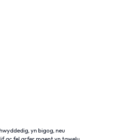
chwyddedig, yn bigog, neu
f ac fel arfer maent yn tawelu