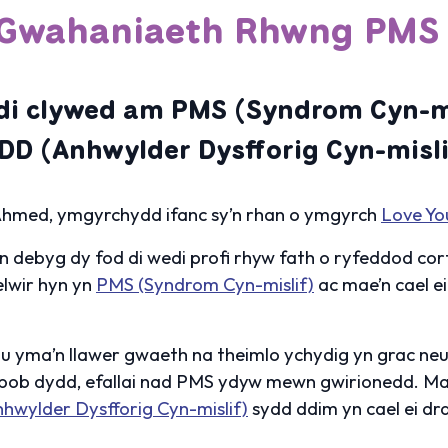
y Gwahaniaeth Rhwng PMS
edi clywed am PMS (Syndrom Cyn-mi
D (Anhwylder Dysfforig Cyn-misli
hmed, ymgyrchydd ifanc sy’n rhan o ymgyrch
Love Yo
e’n debyg dy fod di wedi profi rhyw fath o ryfeddod corf
elwir hyn yn
PMS (Syndrom Cyn-mislif)
ac mae’n cael ei
 yma’n llawer gwaeth na theimlo ychydig yn grac neu
bob dydd, efallai nad PMS ydyw mewn gwirionedd. Mae
wylder Dysfforig Cyn-mislif)
sydd ddim yn cael ei dr