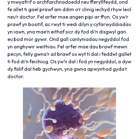
y mwyafrif o archfarchnadoedd neu fferyllfeydd, ond
fe allet ti gael prawf am ddim o’r clinig iechyd rhyw leol
neu’r doctor. Fel arfer mae angen pipi ar ffon. Os yw’r
prawf yn bositif, ac rwyt ti wedi dilyn y cyfarwyddiadau
yn iawn, yna mae’n eithaf sicr dy fod di’n disgwyl gan
eu bod mor gywir. Ond gall canlyniadau negyddol fod
yn anghywir weithiau. Fel arfer mae dau brawf mewn
pecyn, felly gwna’r ail brawf os wyt ti dal i feddwl gallet
ti fod di’n feichiog. Os yw’n dal i fod yn negyddol, a dyw
dy fislif dal heb gychwyn, yna gwna apwyntiad gyda’r
doctor.