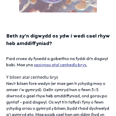
Beth sy’n digwydd os ydw i wedi cael rhyw
heb amddiffyniad?
Paid croesi dy fysedd a gobeithio na fyddi di’n disgwyl
babi. Mae yna
opsiynau atal cenhedlu brys.
Y bilsen atal cenhedlu brys
Neu’r bilsen fore wedyn (er mae gen ti ychydig mwy o
amser i’w gymryd). Gellir cymryd hwn o fewn 3 i 5
diwrnod o gael rhyw heb amddiffyniad, ond gorau po
gyntaf – paid disgwyl. Os wyt ti’n taflyd i fyny o fewn
ychydig oriau o gymryd y bilsen, bydd rhaid dychwelyd
a’i gymryd eto. Mae posib cael hwn am ddim (hyd yn