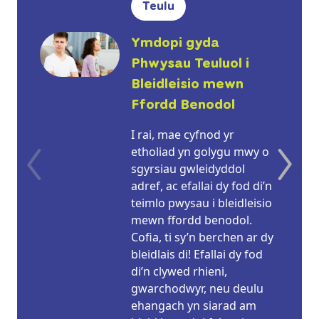
Teulu
Ymdopi gyda
Phwysau Teuluol i
Bleidleisio mewn
Ffordd Benodol
I rai, mae cyfnod yr
etholiad yn golygu mwy o
sgyrsiau gwleidyddol
adref, ac efallai dy fod di’n
teimlo pwysau i bleidleisio
mewn ffordd benodol.
Cofia, ti sy’n berchen ar dy
bleidlais di! Efallai dy fod
di’n clywed rhieni,
gwarchodwyr, neu deulu
ehangach yn siarad am