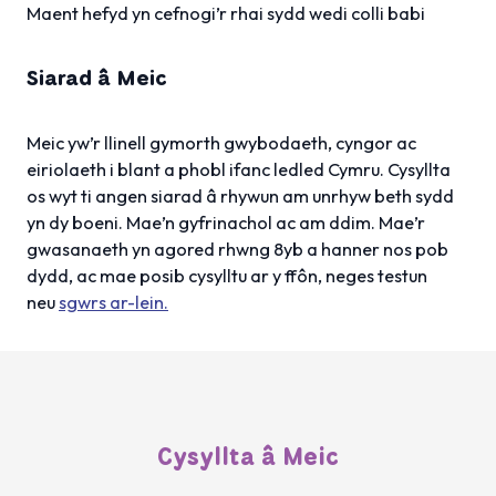
Maent hefyd yn cefnogi’r rhai sydd wedi colli babi
Siarad â Meic
Meic yw’r llinell gymorth gwybodaeth, cyngor ac
eiriolaeth i blant a phobl ifanc ledled Cymru. Cysyllta
os wyt ti angen siarad â rhywun am unrhyw beth sydd
yn dy boeni. Mae’n gyfrinachol ac am ddim. Mae’r
gwasanaeth yn agored rhwng 8yb a hanner nos pob
dydd, ac mae posib cysylltu ar y ffôn, neges testun
neu
sgwrs ar-lein.
Cysyllta â Meic