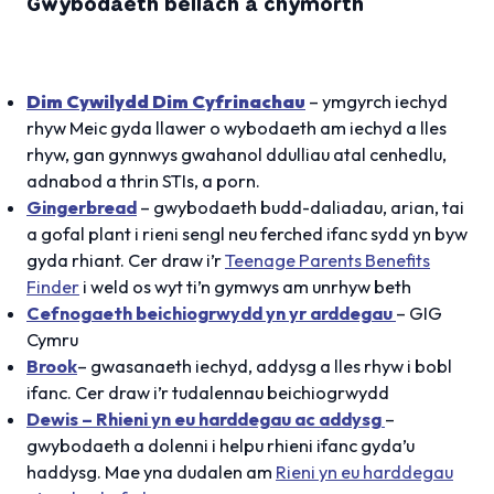
Gwybodaeth bellach a chymorth
Dim Cywilydd Dim Cyfrinachau
– ymgyrch iechyd
rhyw Meic gyda llawer o wybodaeth am iechyd a lles
rhyw, gan gynnwys gwahanol ddulliau atal cenhedlu,
adnabod a thrin STIs, a porn.
Gingerbread
– gwybodaeth budd-daliadau, arian, tai
a gofal plant i rieni sengl neu ferched ifanc sydd yn byw
gyda rhiant. Cer draw i’r
Teenage Parents Benefits
Finder
i weld os wyt ti’n gymwys am unrhyw beth
Cefnogaeth beichiogrwydd yn yr arddegau
– GIG
Cymru
Brook
– gwasanaeth iechyd, addysg a lles rhyw i bobl
ifanc. Cer draw i’r tudalennau beichiogrwydd
Dewis – Rhieni yn eu harddegau ac addysg
–
gwybodaeth a dolenni i helpu rhieni ifanc gyda’u
haddysg. Mae yna dudalen am
Rieni yn eu harddegau