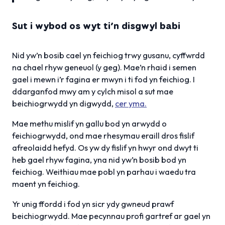
Sut i wybod os wyt ti’n disgwyl babi
Nid yw’n bosib cael yn feichiog trwy gusanu, cyffwrdd
na chael rhyw geneuol (y geg). Mae’n rhaid i semen
gael i mewn i’r fagina er mwyn i ti fod yn feichiog. I
ddarganfod mwy am y cylch misol a sut mae
beichiogrwydd yn digwydd,
cer yma.
Mae methu mislif yn gallu bod yn arwydd o
feichiogrwydd, ond mae rhesymau eraill dros fislif
afreolaidd hefyd. Os yw dy fislif yn hwyr ond dwyt ti
heb gael rhyw fagina, yna nid yw’n bosib bod yn
feichiog. Weithiau mae pobl yn parhau i waedu tra
maent yn feichiog.
Yr unig ffordd i fod yn sicr ydy gwneud prawf
beichiogrwydd. Mae pecynnau profi gartref ar gael yn