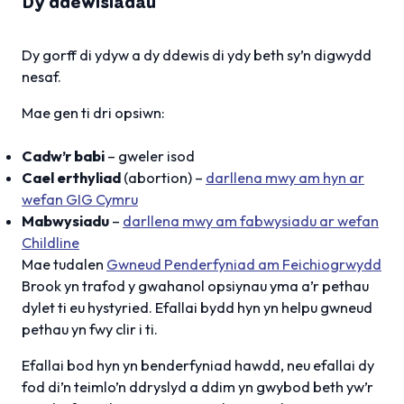
Dy ddewisiadau
Dy gorff di ydyw a dy ddewis di ydy beth sy’n digwydd
nesaf.
Mae gen ti dri opsiwn:
Cadw’r babi
– gweler isod
Cael erthyliad
(abortion) –
darllena mwy am hyn ar
wefan GIG Cymru
Mabwysiadu
–
darllena mwy am fabwysiadu ar wefan
Childline
Mae tudalen
Gwneud Penderfyniad am Feichiogrwydd
Brook yn trafod y gwahanol opsiynau yma a’r pethau
dylet ti eu hystyried. Efallai bydd hyn yn helpu gwneud
pethau yn fwy clir i ti.
Efallai bod hyn yn benderfyniad hawdd, neu efallai dy
fod di’n teimlo’n ddryslyd a ddim yn gwybod beth yw’r