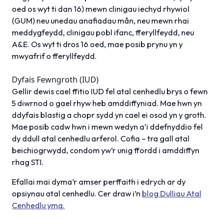
oed os wyt ti dan 16) mewn clinigau iechyd rhywiol
(GUM) neu unedau anafiadau mân, neu mewn rhai
meddygfeydd, clinigau pobl ifanc, fferyllfeydd, neu
A&E. Os wyt ti dros 16 oed, mae posib prynu yn y
mwyafrif o fferyllfeydd.
Dyfais Fewngroth (IUD)
Gellir dewis cael ffitio IUD fel atal cenhedlu brys o fewn
5 diwrnod o gael rhyw heb amddiffyniad. Mae hwn yn
ddyfais blastig a chopr sydd yn cael ei osod yn y groth.
Mae posib cadw hwn i mewn wedyn a’i ddefnyddio fel
dy ddull atal cenhedlu arferol. Cofia – tra gall atal
beichiogrwydd, condom yw’r unig ffordd i amddiffyn
rhag STI.
Efallai mai dyma’r amser perffaith i edrych ar dy
opsiynau atal cenhedlu. Cer draw i’n
blog Dulliau Atal
Cenhedlu yma.