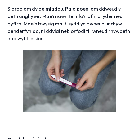
Siarad am dy deimladau. Paid poeni am ddweud y
peth anghywir. Mae’n iawn teimlo’n ofn, pryder neu
gyffro. Mae’n bwysig mai ti sydd yn gwneud unrhyw
benderfyniad, ni ddylai neb orfodi ti i wneud rhywbeth
nad wyt ti eisiau.