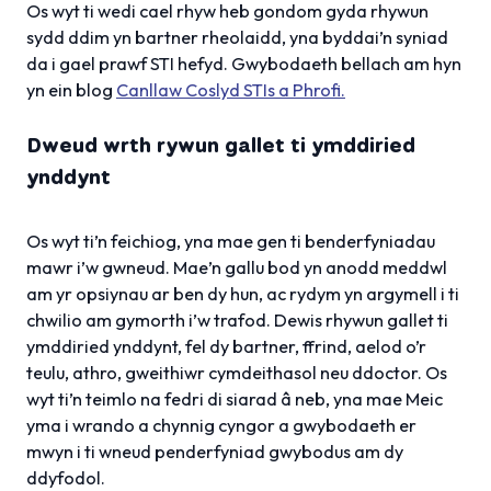
Os wyt ti wedi cael rhyw heb gondom gyda rhywun
sydd ddim yn bartner rheolaidd, yna byddai’n syniad
da i gael prawf STI hefyd. Gwybodaeth bellach am hyn
yn ein blog
Canllaw Coslyd STIs a Phrofi.
Dweud wrth rywun gallet ti ymddiried
ynddynt
Os wyt ti’n feichiog, yna mae gen ti benderfyniadau
mawr i’w gwneud. Mae’n gallu bod yn anodd meddwl
am yr opsiynau ar ben dy hun, ac rydym yn argymell i ti
chwilio am gymorth i’w trafod. Dewis rhywun gallet ti
ymddiried ynddynt, fel dy bartner, ffrind, aelod o’r
teulu, athro, gweithiwr cymdeithasol neu ddoctor. Os
wyt ti’n teimlo na fedri di siarad â neb, yna mae Meic
yma i wrando a chynnig cyngor a gwybodaeth er
mwyn i ti wneud penderfyniad gwybodus am dy
ddyfodol.