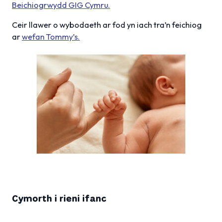
Beichiogrwydd GIG Cymru.
Ceir llawer o wybodaeth ar fod yn iach tra’n feichiog
ar
wefan Tommy’s.
Cymorth i rieni ifanc