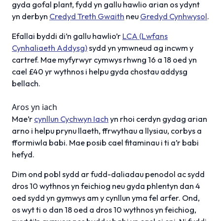
gyda gofal plant, fydd yn gallu hawlio arian os ydynt
yn derbyn
Credyd Treth Gwaith
neu
Gredyd Cynhwysol
.
Efallai byddi di’n gallu hawlio’r
LCA (Lwfans
Cynhaliaeth Addysg)
sydd yn ymwneud ag incwm y
cartref. Mae myfyrwyr cymwys rhwng 16 a 18 oed yn
cael £40 yr wythnos i helpu gyda chostau addysg
bellach.
Aros yn iach
Mae’r
cynllun Cychwyn Iach
yn rhoi cerdyn gydag arian
arno i helpu prynu llaeth, ffrwythau a llysiau, corbys a
fformiwla babi. Mae posib cael fitaminau i ti a’r babi
hefyd.
Dim ond pobl sydd ar fudd-daliadau penodol ac sydd
dros 10 wythnos yn feichiog neu gyda phlentyn dan 4
oed sydd yn gymwys am y cynllun yma fel arfer. Ond,
os wyt ti o dan 18 oed a dros 10 wythnos yn feichiog,