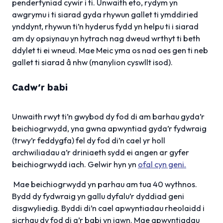
penderfyniad cywir i ti. Unwaith eto, rydym yn
awgrymu i ti siarad gyda rhywun gallet ti ymddiried
ynddynt, rhywun ti’n hyderus fydd yn helpu ti i siarad
am dy opsiynau yn hytrach nag dweud wrthyt ti beth
ddylet ti ei wneud. Mae Meic yma os nad oes gen ti neb
gallet ti siarad â nhw (manylion cyswllt isod).
Cadw’r babi
Unwaith rwyt ti’n gwybod dy fod di am barhau gyda’r
beichiogrwydd, yna gwna apwyntiad gyda’r fydwraig
(trwy’r feddygfa) fel dy fod di’n cael yr holl
archwiliadau a’r driniaeth sydd ei angen ar gyfer
beichiogrwydd iach. Gelwir hyn yn
ofal cyn geni.
Mae beichiogrwydd yn parhau am tua 40 wythnos.
Bydd dy fydwraig yn gallu dyfalu’r dyddiad geni
disgwyliedig. Byddi di’n cael apwyntiadau rheolaidd i
sicrhau dy fod di a’r babi yn iawn. Mae apwyntiadau