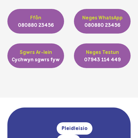
Ffôn
Neges WhatsApp
080880 23456
080880 23456
Sgwrs Ar-lein
Neges Testun
Cychwyn sgwrs fyw
07943 114 449
Pleidleisio