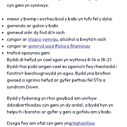
cyn geni yn cynnwys:
mesur y bwmp i sicrhau bod y babi yn tyfu fel y dylai
gwrando ar galon y babi
gwneud siŵr dy fod di’n iach
cyngor ar
stopio ysmygu
, alcohol a bwyta’n iach
cyngor ar
gymryd asid ffolig a fitaminau
trafod opsiynau geni
Byddi di hefyd yn cael sgan yn wythnos 8-14 a 18-21.
Bydd rhai pobl angen cael eu sganio’n fwy rheolaidd i
fonitro’r beichiogrwydd yn agos. Bydd yna brofion
gwaed a sgrinio hefyd ar gyfer pethau fel STIs a
syndrom Down.
Bydd y fydwraig yn rhoi gwybod am unrhyw
ddosbarthiadau cyn geni yn dy ardal, a bydd hyn yn
helpu ti i baratoi ar gyfer y geni a gofalu am y babi.
Dysga fwy am ofal cyn geni yng
Nghanllaw