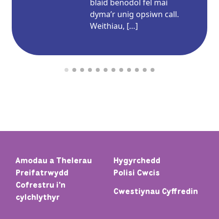
blaid benodol fel mai
dyma’r unig opsiwn call.
Weithiau, […]
Amodau a Thelerau
Hygyrchedd
Preifatrwydd
Polisi Cwcis
Cofrestru i'n
Cwestiynau Cyffredin
cylchlythyr