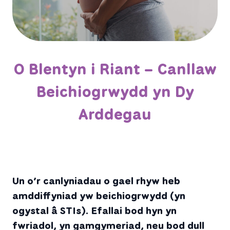
O Blentyn i Riant – Canllaw
Beichiogrwydd yn Dy
Arddegau
Un o’r canlyniadau o gael rhyw heb
amddiffyniad yw beichiogrwydd (yn
ogystal â STIs). Efallai bod hyn yn
fwriadol, yn gamgymeriad, neu bod dull