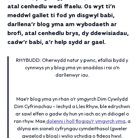
atal cenhedlu wedi ffaelu. Os wyt ti’n
meddwl gallet ti fod yn disgwyl babi,
darllena’r blog yma am wybodaeth ar
brofi, atal cenhedlu brys, dy ddewisiadau,
cadw’r babi, a’r help sydd ar gael.
RHYBUDD: Oherwydd natur y pwnc, efallai bydd y
cynnwys yn y blog yma yn anaddas i rai o’n
darllenwyr iau
.
Mae’r blog yma yn rhan o’r ymgyrch Dim Cywilydd
Dim Cyfrinachau – Iechyd a Lles Rhyw, ble edrychwn
ar sawl elfen o gadw dy hun yn iach ac yn ddiogel o
ran rhyw. Mae
dolenni i holl flogiau’r ymgyrch yma
, a
dilyna ein sianeli cyfryngau cymdeithasol (gweler
gwaelod y blog) i wylio ychydig o fideos hwyl.