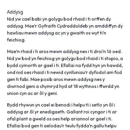
Addysg
Nid yw cael babi yn golygu bod rhaid i ti orffen dy
addysg. Mae’r Gyfraith Cydraddoldeb yn amddiffyn dy
hawliau mewn addysg ac yn y gwaith os wyt ti’n
feichiog.
Mae’n rhaid i ti aros mewn addysg nes i ti droi’n 16 oed.
Nid yw bod yn feichiog yn golygu bod rhaid i ti stopio, a
bydd cymorth ar gael i ti. Efallai na fydd hyn yn hawdd,
ond nid oes rhaid i ti newid cynlluniau’r dyfodol am fod
gen ti fabi. Mae posib aros mewn addysg nes y
diwrnod geni a chymryd hyd at 18 wythnos i ffwrdd yn
union cyn ac ar ôl y geni.
Bydd rhywun yn cael ei benodi i helpu ti i setlo yn ôl i
addysg ar ôl yr enedigaeth. Gallant roi cyngor i ti ar
ofal plant a gweld os oes help ariannol ar gael i ti.
Efallai bod gen ti aelodau’r teulu fydda’n gallu helpu