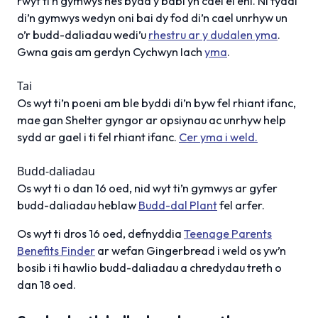
rwyt ti’n gymwys nes bydd y babi yn cael ei eni. Ni fyddi
di’n gymwys wedyn oni bai dy fod di’n cael unrhyw un
o’r budd-daliadau wedi’u
rhestru ar y dudalen yma
.
Gwna gais am gerdyn Cychwyn Iach
yma
.
Tai
Os wyt ti’n poeni am ble byddi di’n byw fel rhiant ifanc,
mae gan Shelter gyngor ar opsiynau ac unrhyw help
sydd ar gael i ti fel rhiant ifanc.
Cer yma i weld.
Budd-daliadau
Os wyt ti o dan 16 oed, nid wyt ti’n gymwys ar gyfer
budd-daliadau heblaw
Budd-dal Plant
fel arfer.
Os wyt ti dros 16 oed, defnyddia
Teenage Parents
Benefits Finder
ar wefan Gingerbread i weld os yw’n
bosib i ti hawlio budd-daliadau a chredydau treth o
dan 18 oed.