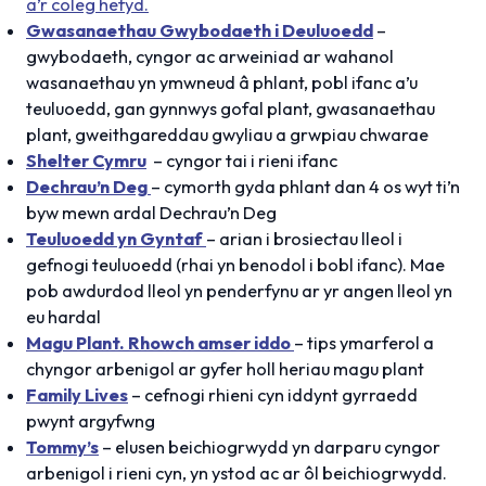
a’r coleg hefyd.
Gwasanaethau Gwybodaeth i Deuluoedd
–
gwybodaeth, cyngor ac arweiniad ar wahanol
wasanaethau yn ymwneud â phlant, pobl ifanc a’u
teuluoedd, gan gynnwys gofal plant, gwasanaethau
plant, gweithgareddau gwyliau a grwpiau chwarae
Shelter Cymru
– cyngor tai i rieni ifanc
Dechrau’n Deg
– cymorth gyda phlant dan 4 os wyt ti’n
byw mewn ardal Dechrau’n Deg
Teuluoedd yn Gyntaf
– arian i brosiectau lleol i
gefnogi teuluoedd (rhai yn benodol i bobl ifanc). Mae
pob awdurdod lleol yn penderfynu ar yr angen lleol yn
eu hardal
Magu Plant. Rhowch amser iddo
– tips ymarferol a
chyngor arbenigol ar gyfer holl heriau magu plant
Family Lives
– cefnogi rhieni cyn iddynt gyrraedd
pwynt argyfwng
Tommy’s
– elusen beichiogrwydd yn darparu cyngor
arbenigol i rieni cyn, yn ystod ac ar ôl beichiogrwydd.