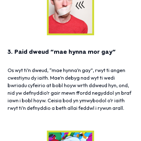
3. Paid dweud “mae hynna mor gay”
Os wyt ti’n dweud, “mae hynna’n gay”, rwyt ti angen
cwestiynu dy iaith. Mae’n debyg nad wyt ti wedi
bwriadu cyfeirio at bobl hoyw wrth ddweud hyn, ond,
nid yw defnyddio’r gair mewn ffordd negyddol yn braf
iawn i bobl hoyw. Ceisia bod yn ymwybodol o’r iaith
rwyt ti’n defnyddio a beth allai feddwl i rywun arall.