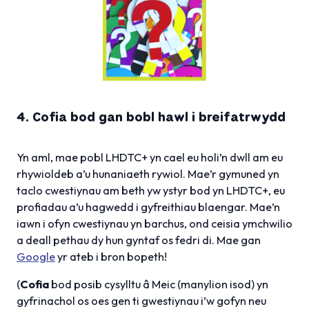
4. Cofia bod gan bobl hawl i breifatrwydd
Yn aml, mae pobl LHDTC+ yn cael eu holi’n dwll am eu
rhywioldeb a’u hunaniaeth rywiol. Mae’r gymuned yn
taclo cwestiynau am beth yw ystyr bod yn LHDTC+, eu
profiadau a’u hagwedd i gyfreithiau blaengar. Mae’n
iawn i ofyn cwestiynau yn barchus, ond ceisia ymchwilio
a deall pethau dy hun gyntaf os fedri di. Mae gan
Google
yr ateb i bron bopeth!
(
Cofia
bod posib cysylltu â Meic (manylion isod) yn
gyfrinachol os oes gen ti gwestiynau i’w gofyn neu