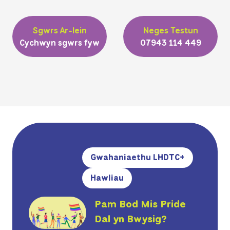
Sgwrs Ar-lein
Neges Testun
Cychwyn sgwrs fyw
07943 114 449
Gwahaniaethu LHDTC+
Hawliau
Pam Bod Mis Pride
Dal yn Bwysig?