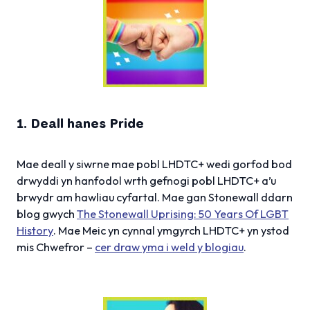
1. Deall hanes Pride
Mae deall y siwrne mae pobl LHDTC+ wedi gorfod bod
drwyddi yn hanfodol wrth gefnogi pobl LHDTC+ a’u
brwydr am hawliau cyfartal. Mae gan Stonewall ddarn
blog gwych
The Stonewall Uprising: 50 Years Of LGBT
History
. Mae Meic yn cynnal ymgyrch LHDTC+ yn ystod
mis Chwefror –
cer draw yma i weld y blogiau
.