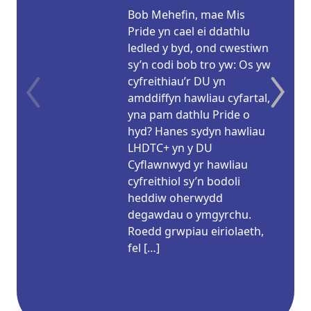
Bob Mehefin, mae Mis
Pride yn cael ei ddathlu
ledled y byd, ond cwestiwn
sy’n codi bob tro yw: Os yw
cyfreithiau’r DU yn
amddiffyn hawliau cyfartal,
yna pam dathlu Pride o
hyd? Hanes sydyn hawliau
LHDTC+ yn y DU
Cyflawnwyd yr hawliau
cyfreithiol sy’n bodoli
heddiw oherwydd
degawdau o ymgyrchu.
Roedd grwpiau eiriolaeth,
fel […]