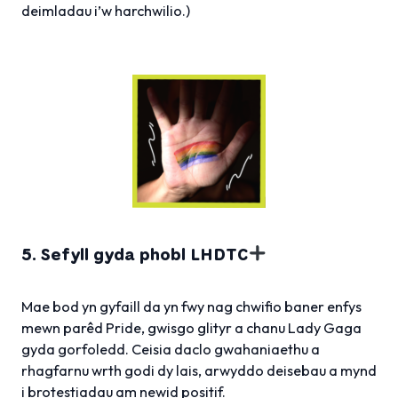
deimladau i’w harchwilio.)
5. Sefyll gyda phobl LHDTC
Mae bod yn gyfaill da yn fwy nag chwifio baner enfys
mewn parêd Pride, gwisgo glityr a chanu Lady Gaga
gyda gorfoledd. Ceisia daclo gwahaniaethu a
rhagfarnu wrth godi dy lais, arwyddo deisebau a mynd
i brotestiadau am newid positif.