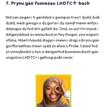
7. Prynu gan fusnesau LHDTC
bach
Nid oes angen i ti gerdded o gwmpas trwy’r dydd, bob
dydd, wedi gwisgo o dy gorun i dy sawdl mewn enfys i
ddangos dy fod di’n gyfaill da. Ond, os wyt ti’n mynd i
ddigwyddiad ac eisiau bod yn fwy lliwgar, yna siopa’n
ofalus. Mae’n hawdd disgyn i mewn i drap o brynu gan
gorfforaethau mawr sydd yn elwa o Pride. Ceisia fod
yn ymwybodol o hyn a darganfod busnesau bach gan
unigolion LHDTC+ i gefnogi pobl cwiar.