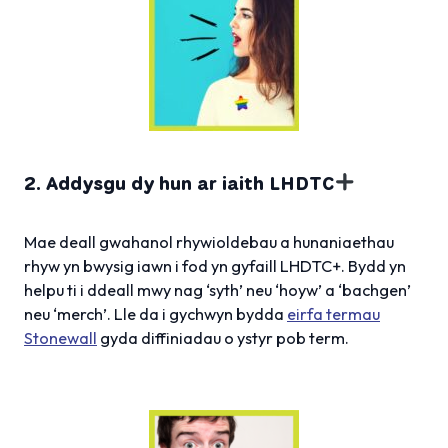
2. Addysgu dy hun ar iaith LHDTC
Mae deall gwahanol rhywioldebau a hunaniaethau
rhyw yn bwysig iawn i fod yn gyfaill LHDTC+. Bydd yn
helpu ti i ddeall mwy nag ‘syth’ neu ‘hoyw’ a ‘bachgen’
neu ‘merch’. Lle da i gychwyn bydda
eirfa termau
Stonewall
gyda diffiniadau o ystyr pob term.