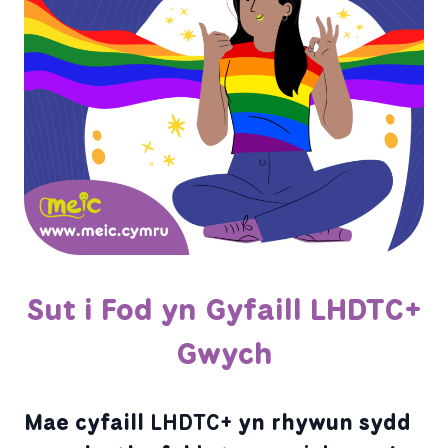
Sut i Fod yn Gyfaill LHDTC+
Gwych
Mae cyfaill
LHDTC+
yn rhywun sydd