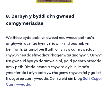
8. Derbyn y byddi di’n gwneud
camgymeriadau
Weithiau bydd pobl yn dweud neu wneud pethau’n
anghywir, ac mae hynny’n iawn – nid oes neb yn
berffaith. Esiampl berffaith o hyn yw camryweddu
rhywun neu ddefnyddio’r rhagenwau anghywir. Os wyt
ti’n gwneud hyn yn ddamweiniol, paid poeni’n ormodol
am y peth. Ymddiheura a chywiro dy hun! Mae’n
ymarfer da i ofyn beth yw rhagenw rhywun fel y gallet
ti osgoi eu camryweddu. Cer i weld ein blog
Sut i Osgoi
Camryweddu
.