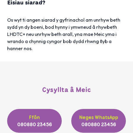
Eisiau siarad?
Os wyt ti angen siarad y gyfrinachol am unrhyw beth
sydd yn dy boeni, bod hynny i ymwneud â rhywbeth
LHDTC+ neu unrhyw beth arall, yna mae Meic yma i
wrando a chynnig cyngor bob dydd rhwng 8yb a
hanner nos.
Cysyllta â Meic
Ffôn
Neges WhatsApp
080880 23456
080880 23456