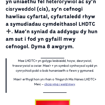
yn uniaethu fel
heterorywiol
ac sy’n
cisryweddol
(cis), sy’n cefnogi
hawliau cyfartal, cyfartaledd rhyw
a symudiadau cymdeithasol LHDTC
. Mae’n syniad da addysgu dy hun
am sut i fod yn gyfaill mwy
cefnogol. Dyma 8 awgrym.
Mae LHDTC+ yn golygu lesbiaidd, hoyw, deurywiol,
trawsrywiol a cwiar. Mae’r + yn symbol cynhwysol sydd yn
cynrychioli pobl o bob hunaniaeth o fewn y gymuned.
Mae’r erthygl hon yn rhan o Ymgyrch Mis Hanes LHDTC+
Meic –
clicia yma i weld mwy
.