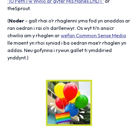
’10 Peth i’w Wylio ar gyfer Mis Hanes LHDT’
ar
theSprout.
(
Noder
– gall rhai o’r rhaglenni yma fod yn anaddas ar
ran oedran i rai o’n darllenwyr. Os wyt ti’n ansicr
chwilia am y rhaglen ar
wefan Common Sense Media
lle maent yn rhoi syniad i ba oedran mae’r rhaglen yn
addas. Neu gofynna i rywun gallet ti ymddiried
ynddynt.)