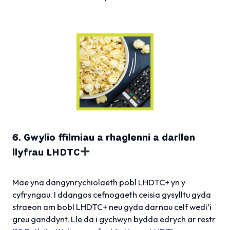
6. Gwylio ffilmiau a rhaglenni a darllen
llyfrau LHDTC
Mae yna dangynrychiolaeth pobl LHDTC+ yn y
cyfryngau. I ddangos cefnogaeth ceisia gysylltu gyda
straeon am bobl LHDTC+ neu gyda darnau celf wedi’i
greu ganddynt. Lle da i gychwyn bydda edrych ar restr