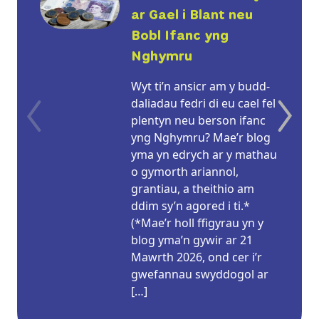
ar Gael i Blant neu
Bobl Ifanc yng
Nghymru
Wyt ti’n ansicr am y budd-
daliadau fedri di eu cael fel
plentyn neu berson ifanc
yng Nghymru? Mae’r blog
yma yn edrych ar y mathau
o gymorth ariannol,
grantiau, a theithio am
ddim sy’n agored i ti.*
(*Mae’r holl ffigyrau yn y
blog yma’n gywir ar 21
Mawrth 2026, ond cer i’r
gwefannau swyddogol ar
[…]