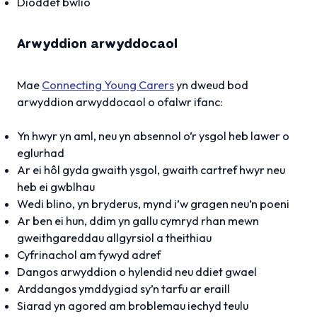
Dioddef bwlio
Arwyddion arwyddocaol
Mae
Connecting Young Carers
yn dweud bod
arwyddion arwyddocaol o ofalwr ifanc:
Yn hwyr yn aml, neu yn absennol o’r ysgol heb lawer o
eglurhad
Ar ei hôl gyda gwaith ysgol, gwaith cartref hwyr neu
heb ei gwblhau
Wedi blino, yn bryderus, mynd i’w gragen neu’n poeni
Ar ben ei hun, ddim yn gallu cymryd rhan mewn
gweithgareddau allgyrsiol a theithiau
Cyfrinachol am fywyd adref
Dangos arwyddion o hylendid neu ddiet gwael
Arddangos ymddygiad sy’n tarfu ar eraill
Siarad yn agored am broblemau iechyd teulu