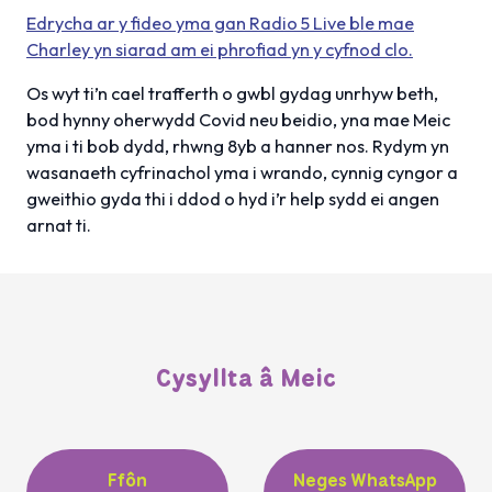
Edrycha ar y fideo yma gan Radio 5 Live ble mae
Charley yn siarad am ei phrofiad yn y cyfnod clo.
Os wyt ti’n cael trafferth o gwbl gydag unrhyw beth,
bod hynny oherwydd Covid neu beidio, yna mae Meic
yma i ti bob dydd, rhwng 8yb a hanner nos. Rydym yn
wasanaeth cyfrinachol yma i wrando, cynnig cyngor a
gweithio gyda thi i ddod o hyd i’r help sydd ei angen
arnat ti.
Cysyllta â Meic
Ffôn
Neges WhatsApp