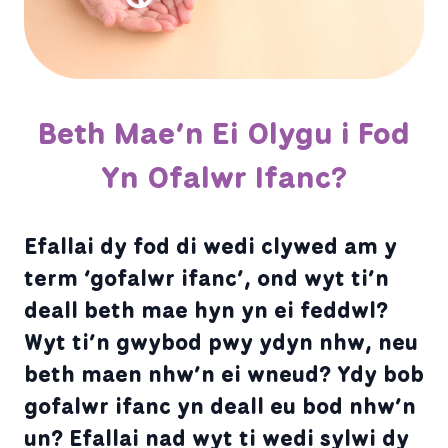
Beth Mae’n Ei Olygu i Fod
Yn Ofalwr Ifanc?
Efallai dy fod di wedi clywed am y
term ‘gofalwr ifanc’, ond wyt ti’n
deall beth mae hyn yn ei feddwl?
Wyt ti’n gwybod pwy ydyn nhw, neu
beth maen nhw’n ei wneud? Ydy bob
gofalwr ifanc yn deall eu bod nhw’n
un? Efallai nad wyt ti wedi sylwi dy