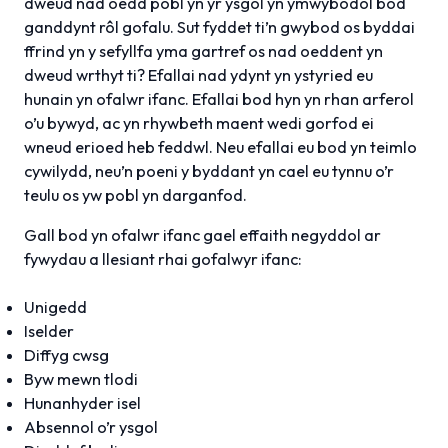
dweud nad oedd pobl yn yr ysgol yn ymwybodol bod
ganddynt rôl gofalu. Sut fyddet ti’n gwybod os byddai
ffrind yn y sefyllfa yma gartref os nad oeddent yn
dweud wrthyt ti? Efallai nad ydynt yn ystyried eu
hunain yn ofalwr ifanc. Efallai bod hyn yn rhan arferol
o’u bywyd, ac yn rhywbeth maent wedi gorfod ei
wneud erioed heb feddwl. Neu efallai eu bod yn teimlo
cywilydd, neu’n poeni y byddant yn cael eu tynnu o’r
teulu os yw pobl yn darganfod.
Gall bod yn ofalwr ifanc gael effaith negyddol ar
fywydau a llesiant rhai gofalwyr ifanc:
Unigedd
Iselder
Diffyg cwsg
Byw mewn tlodi
Hunanhyder isel
Absennol o’r ysgol