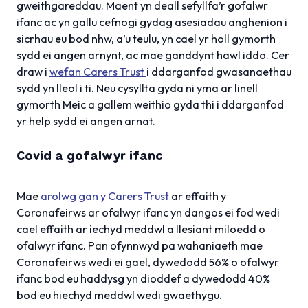
gweithgareddau. Maent yn deall sefyllfa’r gofalwr
ifanc ac yn gallu cefnogi gydag asesiadau anghenion i
sicrhau eu bod nhw, a’u teulu, yn cael yr holl gymorth
sydd ei angen arnynt, ac mae ganddynt hawl iddo. Cer
draw i
wefan Carers Trust
i ddarganfod gwasanaethau
sydd yn lleol i ti. Neu cysyllta gyda ni yma ar linell
gymorth Meic a gallem weithio gyda thi i ddarganfod
yr help sydd ei angen arnat.
Covid a gofalwyr ifanc
Mae
arolwg gan y Carers Trust
ar effaith y
Coronafeirws ar ofalwyr ifanc yn dangos ei fod wedi
cael effaith ar iechyd meddwl a llesiant miloedd o
ofalwyr ifanc. Pan ofynnwyd pa wahaniaeth mae
Coronafeirws wedi ei gael, dywedodd 56% o ofalwyr
ifanc bod eu haddysg yn dioddef a dywedodd 40%
bod eu hiechyd meddwl wedi gwaethygu.