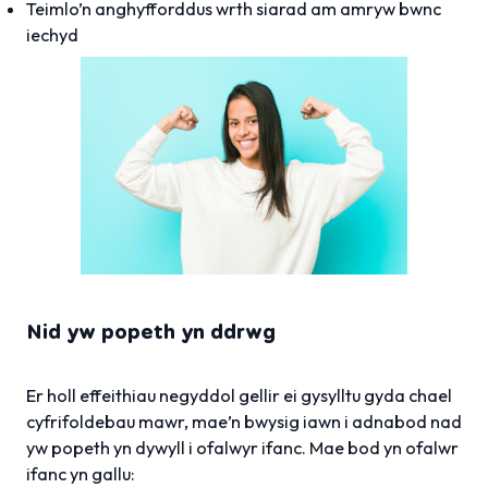
Teimlo’n anghyfforddus wrth siarad am amryw bwnc
iechyd
Nid yw popeth yn ddrwg
Er holl effeithiau negyddol gellir ei gysylltu gyda chael
cyfrifoldebau mawr, mae’n bwysig iawn i adnabod nad
yw popeth yn dywyll i ofalwyr ifanc. Mae bod yn ofalwr
ifanc yn gallu: