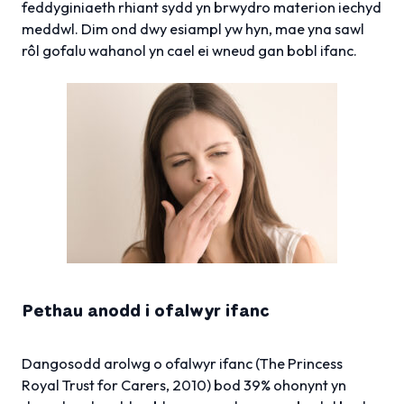
feddyginiaeth rhiant sydd yn brwydro materion iechyd
meddwl. Dim ond dwy esiampl yw hyn, mae yna sawl
rôl gofalu wahanol yn cael ei wneud gan bobl ifanc.
Pethau anodd i ofalwyr ifanc
Dangosodd arolwg o ofalwyr ifanc (The Princess
Royal Trust for Carers, 2010) bod 39% ohonynt yn