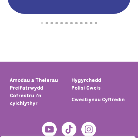
Amodau a Thelerau
Hygyrchedd
Preifatrwydd
Polisi Cwcis
Cofrestru i'n
Cwestiynau Cyffredin
cylchlythyr