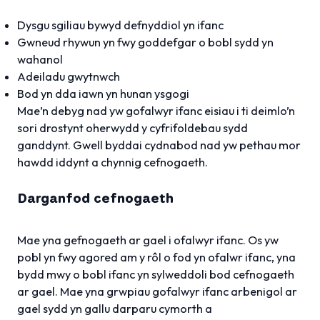
Dysgu sgiliau bywyd defnyddiol yn ifanc
Gwneud rhywun yn fwy goddefgar o bobl sydd yn
wahanol
Adeiladu gwytnwch
Bod yn dda iawn yn hunan ysgogi
Mae’n debyg nad yw gofalwyr ifanc eisiau i ti deimlo’n
sori drostynt oherwydd y cyfrifoldebau sydd
ganddynt. Gwell byddai cydnabod nad yw pethau mor
hawdd iddynt a chynnig cefnogaeth.
Darganfod cefnogaeth
Mae yna gefnogaeth ar gael i ofalwyr ifanc. Os yw
pobl yn fwy agored am y rôl o fod yn ofalwr ifanc, yna
bydd mwy o bobl ifanc yn sylweddoli bod cefnogaeth
ar gael. Mae yna grwpiau gofalwyr ifanc arbenigol ar
gael sydd yn gallu darparu cymorth a