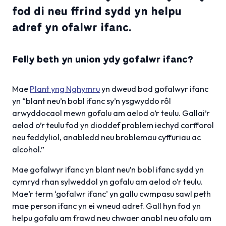
fod di neu ffrind sydd yn helpu
adref yn ofalwr ifanc.
Felly beth yn union ydy gofalwr ifanc?
Mae
Plant yng Nghymru
yn dweud bod gofalwyr ifanc
yn “blant neu’n bobl ifanc sy’n ysgwyddo rôl
arwyddocaol mewn gofalu am aelod o’r teulu. Gallai’r
aelod o’r teulu fod yn dioddef problem iechyd corfforol
neu feddyliol, anabledd neu broblemau cyffuriau ac
alcohol.”
Mae gofalwyr ifanc yn blant neu’n bobl ifanc sydd yn
cymryd rhan sylweddol yn gofalu am aelod o’r teulu.
Mae’r term ‘gofalwr ifanc’ yn gallu cwmpasu sawl peth
mae person ifanc yn ei wneud adref. Gall hyn fod yn
helpu gofalu am frawd neu chwaer anabl neu ofalu am