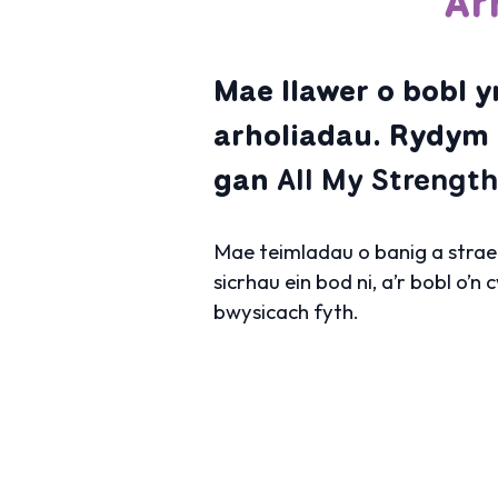
Ar
Mae llawer o bobl y
arholiadau. Rydym w
gan
All My Strength
Mae teimladau o banig a strae
sicrhau ein bod ni, a’r bobl o
bwysicach fyth.