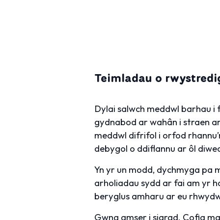
Teimladau o rwystredi
Dylai salwch meddwl barhau i 
gydnabod ar wahân i straen ar
meddwl difrifol i orfod rhannu
debygol o ddiflannu ar ôl diwe
Yn yr un modd, dychmyga pa m
arholiadau sydd ar fai am yr h
beryglus amharu ar eu rhwydw
Gwna amser i siarad. Cofia mai