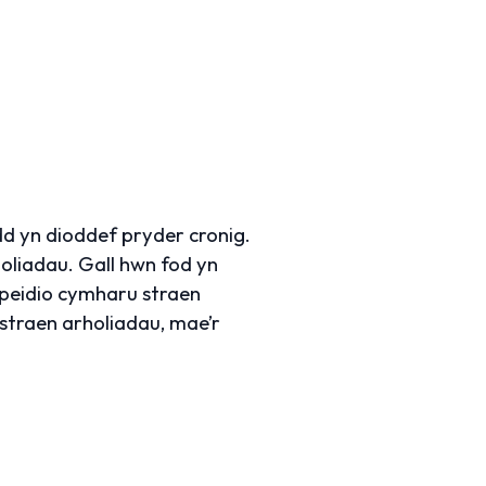
d yn dioddef pryder cronig.
oliadau. Gall hwn fod yn
peidio cymharu straen
 straen arholiadau, mae’r