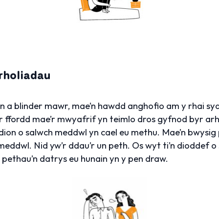
rholiadau
n a blinder mawr, mae’n hawdd anghofio am y rhai syd
’r ffordd mae’r mwyafrif yn teimlo dros gyfnod byr arh
ion o salwch meddwl yn cael eu methu. Mae’n bwysig 
meddwl. Nid yw’r ddau’r un peth. Os wyt ti’n dioddef o
pethau’n datrys eu hunain yn y pen draw.