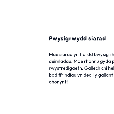
Pwysigrwydd siarad
Mae siarad yn ffordd bwysig i 
deimladau. Mae rhannu gyda pho
rwystredigaeth. Gallech chi hel
bod ffrindiau yn deall y gallan
ohonynt!