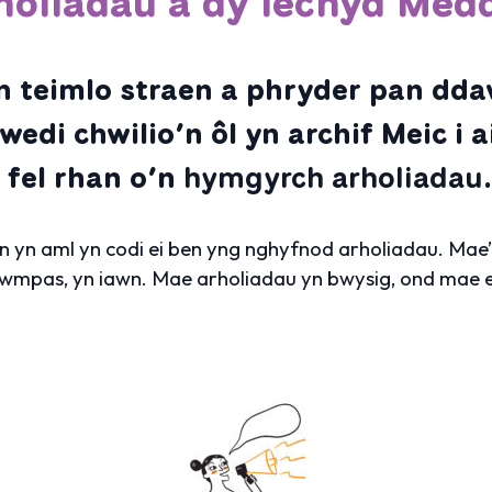
holiadau a dy Iechyd Med
n teimlo straen a phryder pan ddaw
edi chwilio’n ôl yn archif Meic i a
fel rhan o’n
hymgyrch arholiadau
.
n yn aml yn codi ei ben yng nghyfnod arholiadau. Mae
’n cwmpas, yn iawn. Mae arholiadau yn bwysig, ond mae