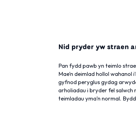
Nid pryder yw straen a
Pan fydd pawb yn teimlo strae
Mae’n deimlad hollol wahanol i
gyfnod peryglus gydag arwydd
arholiadau i bryder fel salwch 
teimladau yma’n normal. Bydd 