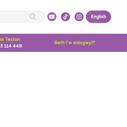
English
s Testun
Beth i’w ddisgwyl?
3 114 449