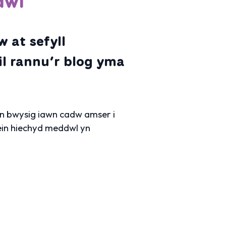
dwl
 at sefyll
il rannu’r blog yma
’n bwysig iawn cadw amser i
 ein hiechyd meddwl yn