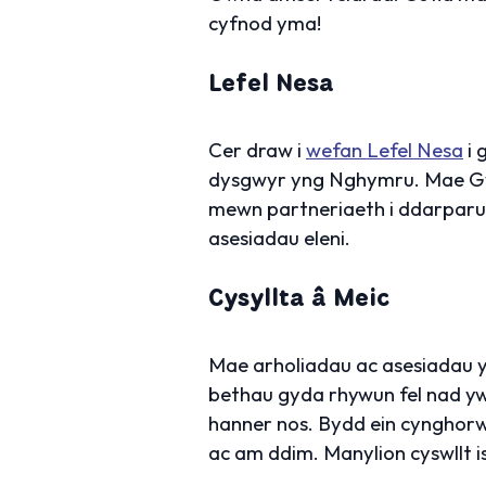
cyfnod yma!
Lefel Nesa
Cer draw i
wefan Lefel Nesa
i 
dysgwyr yng Nghymru. Mae Gy
mewn partneriaeth i ddarparu
asesiadau eleni.
Cysyllta â Meic
Mae arholiadau ac asesiadau yn
bethau gyda rhywun fel nad y
hanner nos. Bydd ein cynghorw
ac am ddim. Manylion cyswllt i