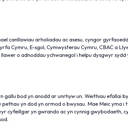
gael canllawiau arholiadau ac asesu, cyngor gyrfaoed
rfa Cymru, E-sgol, Cymwysterau Cymru, CBAC a Lly
 llawer o adnoddau ychwanegol i helpu dysgwyr sydd 
 gallu bod yn anodd ar unrhyw un. Weithiau efallai byd
w pethau yn dod yn ormod o bwysau. Mae Meic yma i t
yr cyfeillgar yn gwrando ac yn cynnig gwybodaeth, 
sod.