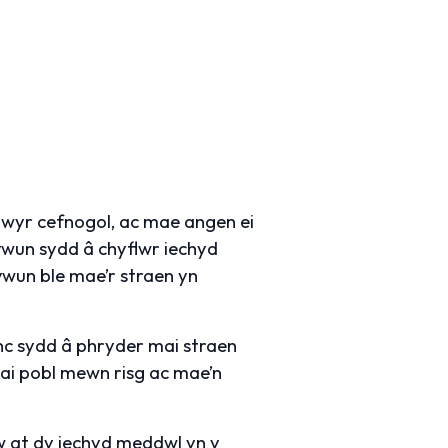
hwyr cefnogol, ac mae angen ei
wun sydd â chyflwr iechyd
ywun ble mae’r straen yn
c sydd â phryder mai straen
hai pobl mewn risg ac mae’n
lw at dy iechyd meddwl yn y