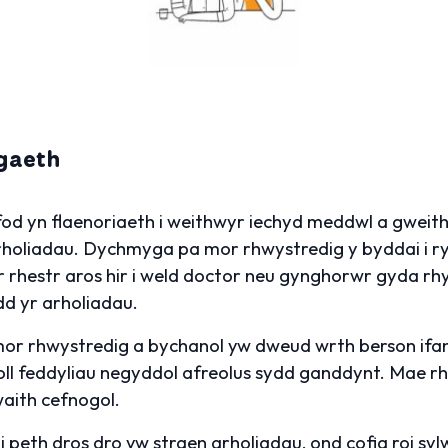
gaeth
fod yn flaenoriaeth i weithwyr iechyd meddwl a gweit
holiadau. Dychmyga pa mor rhwystredig y byddai i ry
’r rhestr aros hir i weld doctor neu gynghorwr gyda rh
dd yr arholiadau.
or rhwystredig a bychanol yw dweud wrth berson ifan
oll feddyliau negyddol afreolus sydd ganddynt. Mae r
aith cefnogol.
 peth dros dro yw straen arholiadau, ond cofia roi sy