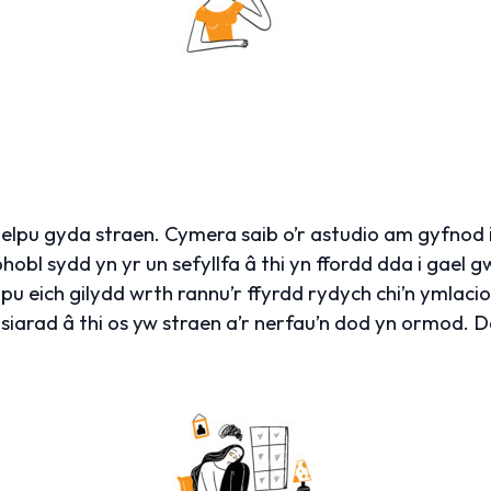
helpu gyda straen. Cymera saib o’r astudio am gyfnod 
bl sydd yn yr un sefyllfa â thi yn ffordd dda i gael 
pu eich gilydd wrth rannu’r ffyrdd rydych chi’n ymlacio 
t siarad â thi os yw straen a’r nerfau’n dod yn ormod.