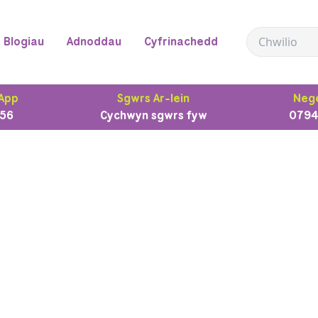
Blogiau
Adnoddau
Cyfrinachedd
App
Sgwrs Ar-lein
Nege
56
Cychwyn sgwrs fyw
0794