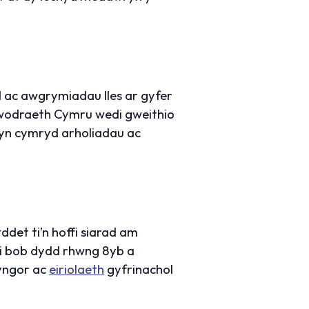
d ac awgrymiadau lles ar gyfer
wodraeth Cymru wedi gweithio
yn cymryd arholiadau ac
det ti’n hoffi siarad am
i bob dydd rhwng 8yb a
cyngor ac
eiriolaeth
gyfrinachol