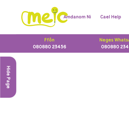
Amdanom Ni
Cael Help
Ffôn
Neges Whats
080880 23456
080880 234
Hide Page