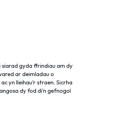
i siarad gyda ffrindiau am dy
gwared ar deimladau o
ac yn lleihau’r straen. Sicrha
 Dangosa dy fod di’n gefnogol