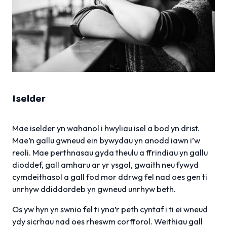
Iselder
Mae iselder yn wahanol i hwyliau isel a bod yn drist.
Mae’n gallu gwneud ein bywydau yn anodd iawn i’w
reoli. Mae perthnasau gyda theulu a ffrindiau yn gallu
dioddef, gall amharu ar yr ysgol, gwaith neu fywyd
cymdeithasol a gall fod mor ddrwg fel nad oes gen ti
unrhyw ddiddordeb yn gwneud unrhyw beth.
Os yw hyn yn swnio fel ti yna’r peth cyntaf i ti ei wneud
ydy sicrhau nad oes rheswm corfforol. Weithiau gall