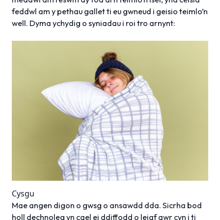
feddwl am y pethau gallet ti eu gwneud i geisio teimlo’n
well. Dyma ychydig o syniadau i roi tro arnynt:
Cysgu
Mae angen digon o gwsg o ansawdd dda. Sicrha bod
holl dechnoleg yn cael ei ddiffodd o leiaf awr cyn i ti