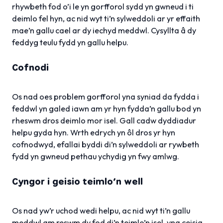
rhywbeth fod o’i le yn gorfforol sydd yn gwneud i ti
deimlo fel hyn, ac nid wyt ti’n sylweddoli ar yr effaith
mae’n gallu cael ar dy iechyd meddwl. Cysyllta â dy
feddyg teulu fydd yn gallu helpu.
Cofnodi
Os nad oes problem gorfforol yna syniad da fydda i
feddwl yn galed iawn am yr hyn fydda’n gallu bod yn
rheswm dros deimlo mor isel. Gall cadw dyddiadur
helpu gyda hyn. Wrth edrych yn ôl dros yr hyn
cofnodwyd, efallai byddi di’n sylweddoli ar rywbeth
fydd yn gwneud pethau ychydig yn fwy amlwg.
Cyngor i geisio teimlo’n well
Os nad yw’r uchod wedi helpu, ac nid wyt ti’n gallu
meddwl am reswm dy fod di’n teimlo’n isel, yna ceisia