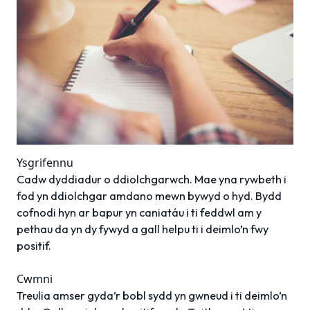
Ysgrifennu
Cadw dyddiadur o ddiolchgarwch. Mae yna rywbeth i
fod yn ddiolchgar amdano mewn bywyd o hyd. Bydd
cofnodi hyn ar bapur yn caniatáu i ti feddwl am y
pethau da yn dy fywyd a gall helpu ti i deimlo’n fwy
positif.
Cwmni
Treulia amser gyda’r bobl sydd yn gwneud i ti deimlo’n