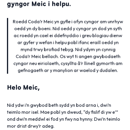
gyngor Meic i helpu.
Roedd Coda’r Meic yn gyfle i ofyn cyngor am unrhyw
oedd yn dy boeni. Nid oedd y cyngor yn dod yn syth
ac roedd yn cael ei ddefnyddio i greu blogiau dienw
ar gyfer y wefan i helpu pobl ifanc eraill oedd yn
mynd trwy brofiad tebyg. Nid ydym yn cynnig
Coda’r Meic bellach. Os wyt ti angen gwybodaeth
cyngor neu eiriolaeth, cysyllta â’r llinell gymorth am
gefnogaeth ar y manylion ar waelod y dudalen.
Helo Meic,
Nid ydw i’n gwybod beth sydd yn bod arna i, dwi’n
teimlo mor isel. Mae pobl yn dweud, “dy fislif di yw e’”
ond dwi’n meddwl ei fod yn fwy na hynny. Dwi’n teimlo
mor drist drwy’r adeg.