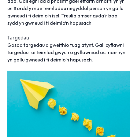
dda. Gall egni da a phositif gael effaith arnat ti yn yr
un ffordd y mae teimladau negyddol person yn gallu
gwneud i ti deimlo’n isel. Treulia amser gyda’r bobl
sydd yn gwneud i ti deimlo’n hapusach.
Targedau
Gosod targedau a gweithio tuag atynt. Gall cyflawni
targedau roi teimlad gwych o gyflawniad ac mae hyn
yn gallu gwneud i ti deimlo’n hapusach.