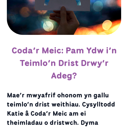
Coda’r Meic: Pam Ydw i’n
Teimlo’n Drist Drwy’r
Adeg?
Mae’r mwyafrif ohonom yn gallu
teimlo’n drist weithiau. Cysylltodd
Katie â Coda’r Meic am ei
theimladau o dristwch. Dyma