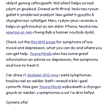
iddynt gynnig cefnogaeth. Nid allent helpu os nad
ydynt yn gwybod. Dweud wrth ffrind, teulu neu rywun
gallet ti ymddiried ynddynt. Neu gallet ti gysylltu â
chynghorwyr cyfeillgar Meic, rydym yma i wrando a
helpu yn gyfrinachol ac am ddim. Ffonia, tecstia neu
sgwrsia ar-lein
rhwng 8yb a hanner nos bob dydd.
Check out the
this NHS page
for symptoms of low
mood and depression, what you can do and where you
can get help.
Young Minds
also has some great
information an advice on depression, the symptoms
and how to treat it.
Cer draw i’r
dudalen GIG yma
i weld symptomau
hwyliau isel ac iselder, beth i wneud a ble i gael
cymorth. Mae gan
Young Minds
wybodaeth a chyngor
gwych ar iselder, y symptomau a sut i’w drin hefyd.
Cymera ofal