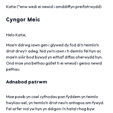
Katie
(*enw wedi ei newid i amddiffyn preifatrwydd)
Cyngor Meic
Helo Katie,
Mae’n ddrwg iawn gen i glywed dy fod di’n teimlo’n
drist drwy’r adeg. Nid yw’n iawn i ti deimlo fel hyn ac
mae’n siŵr bod bywyd yn eithaf diflas oherwydd hyn.
Ond mae yna bethau gallet ti ei wneud i geisio newid
pethau.
Adnabod patrwm
Mae pawb yn cael cyfnodau pan fyddem yn teimlo
hwyliau isel, yn teimlo’n drist neu’n anhapus am fywyd.
Fel arfer nid yw hyn yn ddigon i’n hatal rhag byw