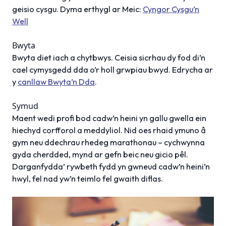
geisio cysgu. Dyma erthygl ar Meic:
Cyngor Cysgu’n
Well
Bwyta
Bwyta diet iach a chytbwys. Ceisia sicrhau dy fod di’n
cael cymysgedd dda o’r holl grwpiau bwyd. Edrycha ar
y
canllaw Bwyta’n Dda
.
Symud
Maent wedi profi bod cadw’n heini yn gallu gwella ein
hiechyd corfforol a meddyliol. Nid oes rhaid ymuno â
gym
neu ddechrau rhedeg marathonau – cychwynna
gyda cherdded, mynd ar gefn beic neu gicio pêl.
Darganfydda’ rywbeth fydd yn gwneud cadw’n heini’n
hwyl, fel nad yw’n teimlo fel gwaith diflas.