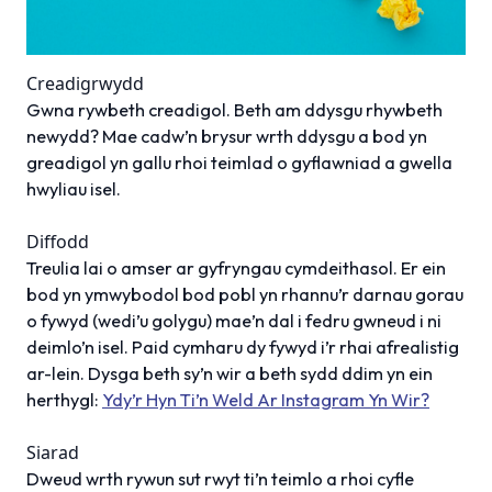
Creadigrwydd
Gwna rywbeth creadigol. Beth am ddysgu rhywbeth
newydd? Mae cadw’n brysur wrth ddysgu a bod yn
greadigol yn gallu rhoi teimlad o gyflawniad a gwella
hwyliau isel.
Diffodd
Treulia lai o amser ar gyfryngau cymdeithasol. Er ein
bod yn ymwybodol bod pobl yn rhannu’r darnau gorau
o fywyd (wedi’u golygu) mae’n dal i fedru gwneud i ni
deimlo’n isel. Paid cymharu dy fywyd i’r rhai afrealistig
ar-lein. Dysga beth sy’n wir a beth sydd ddim yn ein
herthygl:
Ydy’r Hyn Ti’n Weld Ar Instagram Yn Wir?
Siarad
Dweud wrth rywun sut rwyt ti’n teimlo a rhoi cyfle