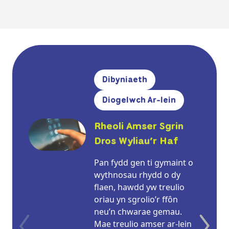
Dibyniaeth
Diogelwch Ar-lein
Rheoli Amser Sgrin
Dros Wyliau’r Haf
Pan fydd gen ti gymaint o
wythnosau rhydd o dy
flaen, hawdd yw treulio
oriau yn sgrolio’r ffôn
neu’n chwarae gemau.
Mae treulio amser ar-lein