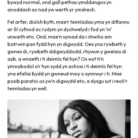
bywyd normal, ond gall pethau ymddangos yn
anoddach ac nad yw werth yr ymdrech.
Fel arfer, diolch byth, mae’r teimladau yma yn diflannu
ar ôl cyfnod ac rydym yn dychwelyd i fod yn ‘ni’
unwaith eto. Ond, mae’n syniad da i chwilio am
batrwm pan fydd hyn yn digwydd. Oes yna rywbeth y
gwnes di, rywbeth ddigwyddodd, rhywun y gwelais di
ayb. a wnaeth i ti deimlo fel hyn? Os wyt ti’n
ymwybodol o’r hyn sydd yn achosi i ti deimlo fel hyn
yna efallai bydd yn gwneud mwy o synnwyr i ti. Mae
posib paratoi os yw’n digwydd eto, a dysgu sut i reoli’r
teimladau yn well.