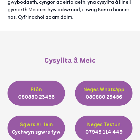
gwybodaeth, cyngor ac eiriolaeth, yna cysyllta â llinell
gymorth Meic unrhyw ddiwrnod, rhwng 8am a hanner
nos. Cyfrinachol ac am ddim.
Cysyllta â Meic
Ffôn
Neges WhatsApp
080880 23456
080880 23456
Sgwrs Ar-lein
Neges Testun
Cychwyn sgwrs fyw
07943 114 449