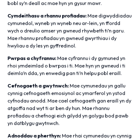
bobl sy’n deall ac mae hyn yn gysur mawr.
Cymdeithasu a rhannu profiadau:
Mae digwyddiadau
cymunedol, wyneb yn wyneb neu ar-lein, yn ffordd
wych o dreulio amser yn gwneud rhywbeth ti’n garu.
Mae rhannu profiadau yn gwneud gwyrthiau i dy
hwyliau a dy les yn gyffredinol.
Pwrpas a chyfrannu:
Mae cyfrannu i dy gymuned yn
rhoi ymdeimlad o bwrpas i ti. Mae hyn yn gwneud i ti
deimlo’n dda, yn enwedig pan ti’n helpu pobl eraill.
Cefnogaeth a gwytnwch:
Mae cymunedau yn gallu
cynnig cefnogaeth emosiynol ac ymarferol yn ystod
cyfnodau anodd. Mae cael cefnogaeth gan eraill yn dy
atgoffa nad wyt ti ar ben dy hun. Mae rhannu
profiadau a chefnogi eich gilydd yn golygu bod pawb
yn datblygu gwytnwch.
Adnoddau a pherthyn:
Mae rhai cymunedau yn cynnig