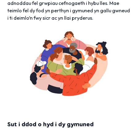
adnoddau fel grwpiau cefnogaeth i hybu lles. Mae
teimlo fel dy fod yn perthyn i gymuned yn gallu gwneud
i ti deimlo’n fwy sicr ac yn llai pryderus.
Sut i ddod o hyd i dy gymuned