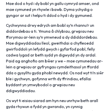
Mae dod o hyd i dy bobl yn gallu cymryd amser, ond
mae cymuned yn rhywle i bawb. Dyma ychydig o
gyngor ar sut i helpu ti ddod o hyd i dy gymuned.
Cychwynna drwy edrych am bobl sy’n rhannu’r un
diddordebau a ti. Ymuna â chlybiau, grwpiau neu
fforymau ar-lein sy’n ymwneud a dy ddiddordebau.
Mae digwyddiadau lleol, gweithdai a chyfleoedd
gwirfoddoli yn lefydd gwych i gyfarfod pobl, felly
cadwa lygad ar beth sydd yn digwydd yn dy ardal.
Paid ag anghofio am bŵer y we – mae cymunedau ar-
lein a grwpiau ar gyfryngau cymdeithasol yn ffordd
dda o gysylltu gyda phobl newydd. Os nad wyt ti’n siŵr
ble i gychwyn, gofynna wrth dy ffrindiau, efallai
byddant yn ymwybodol o grwpiau neu
ddigwyddiadau.
Os wyt ti eisiau siarad am hyn neu unrhyw beth arall
gyda rhywun a fydd yn gwrando, yn cynnig