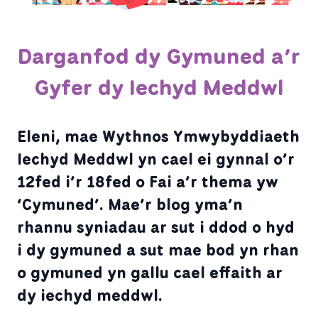
Darganfod dy Gymuned a’r
Gyfer dy Iechyd Meddwl
Eleni, mae Wythnos Ymwybyddiaeth
Iechyd Meddwl yn cael ei gynnal o’r
12fed i’r 18fed o Fai a’r thema yw
‘Cymuned’. Mae’r blog yma’n
rhannu syniadau ar sut i ddod o hyd
i dy gymuned a sut mae bod yn rhan
o gymuned yn gallu cael effaith ar
dy iechyd meddwl.