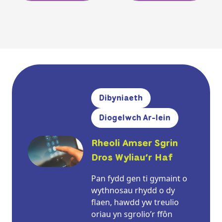
Dibyniaeth
Diogelwch Ar-lein
Rheoli Amser Sgrin
Dros Wyliau’r Haf
Pan fydd gen ti gymaint o
wythnosau rhydd o dy
flaen, hawdd yw treulio
oriau yn sgrolio’r ffôn