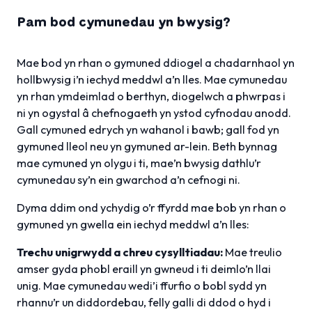
Pam bod cymunedau yn bwysig?
Mae bod yn rhan o gymuned ddiogel a chadarnhaol yn
hollbwysig i’n iechyd meddwl a’n lles. Mae cymunedau
yn rhan ymdeimlad o berthyn, diogelwch a phwrpas i
ni yn ogystal â chefnogaeth yn ystod cyfnodau anodd.
Gall cymuned edrych yn wahanol i bawb; gall fod yn
gymuned lleol neu yn gymuned ar-lein. Beth bynnag
mae cymuned yn olygu i ti, mae’n bwysig dathlu’r
cymunedau sy’n ein gwarchod a’n cefnogi ni.
Dyma ddim ond ychydig o’r ffyrdd mae bob yn rhan o
gymuned yn gwella ein iechyd meddwl a’n lles:
Trechu unigrwydd a chreu cysylltiadau:
Mae treulio
amser gyda phobl eraill yn gwneud i ti deimlo’n llai
unig. Mae cymunedau wedi’i ffurfio o bobl sydd yn
rhannu’r un diddordebau, felly galli di ddod o hyd i