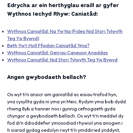
Edrycha ar ein herthyglau eraill ar gyfer
Wythnos Iechyd Rhyw: Caniatâd:
Wythnos Caniatâd: Na Yw Na (Fideo
Nid Stori Tylwyth
Teg Yw Bywyd
)
Beth Yw’r Holl Ffwdan Caniatâd Yma?
Wythnos Caniatâd: Geiriau Caneuon Anaddas
Wythnos Caniatâd: Nid Stori Tylwyth Teg Yw Bywyd
Angen gwybodaeth bellach?
Os wyt ti’n ansicr am ganiatâd ac eisiau trafod hyn,
yna cysyllta gyda ni yma yn Meic. Rydym yma bob dydd
rhwng 8yb a hanner nos i gynnig cefnogaeth gyda
chyngor a gwybodaeth bellach. Os wyt ti’n meddwl dy
fod di’n ddioddefwr ymosodiad rhywiol yna anogwn i
ti siarad gydag oedolyn rwyt ti’n ymddiried ynddynt,