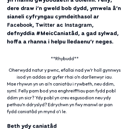
dere draw i’n gweld bob dydd, ymwela â’n
sianeli cyfryngau cymdeithasol ar
Facebook
,
Twitter
ac
Instagram
,
defnyddia #MeicCaniatâd, a gad sylwad,
hoffa a rhanna i helpu lledaenu’r neges.
**Rhybudd**
Oherwydd natur y pwnc, efallai nad yw’r holl gynnwys
isod yn addas ar gyfer rhai o’n darllenwyr iau.
Mae rhywun yn un ai’n caniatáu i rywbeth, neu ddim,
syml. Felly pam bod yna enghreifftiau pan fydd pobl
ddim yn sicr? Ydy pobl yn creu esgusodion neu ydy
pethau’n ddryslyd? Edrychwn yn fwy manwl ar pan
fydd caniatâd yn mynd o’i le.
Beth ydy caniatâd