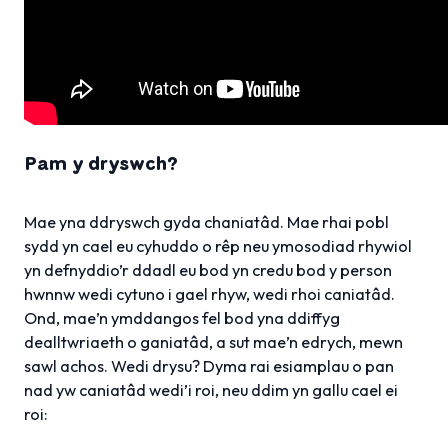
Pam y dryswch?
Mae yna ddryswch gyda chaniatâd. Mae rhai pobl
sydd yn cael eu cyhuddo o rêp neu ymosodiad rhywiol
yn defnyddio’r ddadl eu bod yn credu bod y person
hwnnw wedi cytuno i gael rhyw, wedi rhoi caniatâd.
Ond, mae’n ymddangos fel bod yna ddiffyg
dealltwriaeth o ganiatâd, a sut mae’n edrych, mewn
sawl achos. Wedi drysu? Dyma rai esiamplau o pan
nad yw caniatâd wedi’i roi, neu ddim yn gallu cael ei
roi: