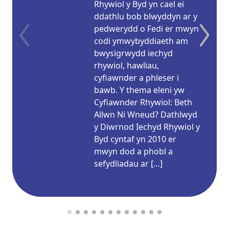
Rhywiol y Byd yn cael ei
ddathlu bob blwyddyn ar y
pedwerydd o Fedi er mwyn
codi ymwybyddiaeth am
bwysigrwydd iechyd
rhywiol, hawliau,
cyfiawnder a phleser i
bawb. Y thema eleni yw
Cyfiawnder Rhywiol: Beth
Allwn Ni Wneud? Dathlwyd
y Diwrnod Iechyd Rhywiol y
Byd cyntaf yn 2010 er
mwyn dod a phobl a
sefydliadau ar […]