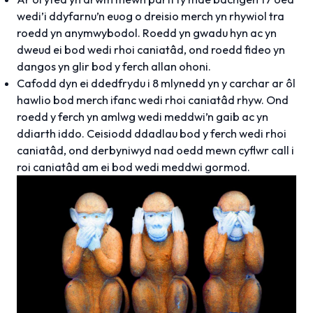
wedi’i ddyfarnu’n euog o dreisio merch yn rhywiol tra
roedd yn anymwybodol. Roedd yn gwadu hyn ac yn
dweud ei bod wedi rhoi caniatâd, ond roedd fideo yn
dangos yn glir bod y ferch allan ohoni.
Cafodd dyn ei ddedfrydu i 8 mlynedd yn y carchar ar ôl
hawlio bod merch ifanc wedi rhoi caniatâd rhyw. Ond
roedd y ferch yn amlwg wedi meddwi’n gaib ac yn
ddiarth iddo. Ceisiodd ddadlau bod y ferch wedi rhoi
caniatâd, ond derbyniwyd nad oedd mewn cyflwr call i
roi caniatâd am ei bod wedi meddwi gormod.