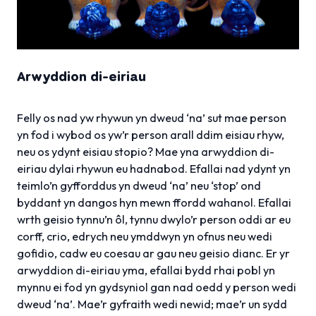
Arwyddion di-eiriau
Felly os nad yw rhywun yn dweud ‘na’ sut mae person
yn fod i wybod os yw’r person arall ddim eisiau rhyw,
neu os ydynt eisiau stopio? Mae yna arwyddion di-
eiriau dylai rhywun eu hadnabod. Efallai nad ydynt yn
teimlo’n gyfforddus yn dweud ‘na’ neu ‘stop’ ond
byddant yn dangos hyn mewn ffordd wahanol. Efallai
wrth geisio tynnu’n ôl, tynnu dwylo’r person oddi ar eu
corff, crio, edrych neu ymddwyn yn ofnus neu wedi
gofidio, cadw eu coesau ar gau neu geisio dianc. Er yr
arwyddion di-eiriau yma, efallai bydd rhai pobl yn
mynnu ei fod yn gydsyniol gan nad oedd y person wedi
dweud ‘na’. Mae’r gyfraith wedi newid; mae’r un sydd