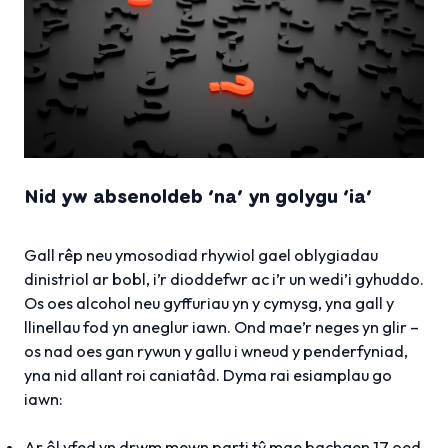
Nid yw absenoldeb ‘na’ yn golygu ‘ia’
Gall rêp neu ymosodiad rhywiol gael oblygiadau
dinistriol ar bobl, i’r dioddefwr ac i’r un wedi’i gyhuddo.
Os oes alcohol neu gyffuriau yn y cymysg, yna gall y
llinellau fod yn aneglur iawn. Ond mae’r neges yn glir –
os nad oes gan rywun y gallu i wneud y penderfyniad,
yna nid allant roi caniatâd. Dyma rai esiamplau go
iawn:
Ar ôl yfed yn drwm mewn parti tŷ mae bachgen 17 oed