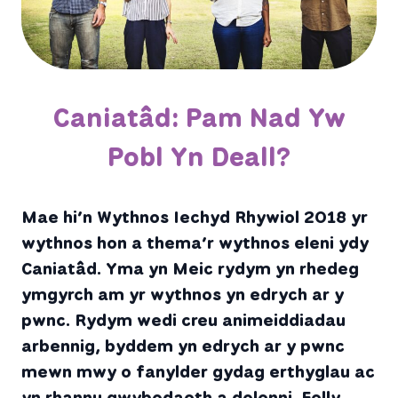
Caniatâd: Pam Nad Yw
Pobl Yn Deall?
Mae hi’n Wythnos Iechyd Rhywiol 2018 yr
wythnos hon a thema’r wythnos eleni ydy
Caniatâd. Yma yn Meic rydym yn rhedeg
ymgyrch am yr wythnos yn edrych ar y
pwnc. Rydym wedi creu animeiddiadau
arbennig, byddem yn edrych ar y pwnc
mewn mwy o fanylder gydag erthyglau ac
yn rhannu gwybodaeth a dolenni. Felly,