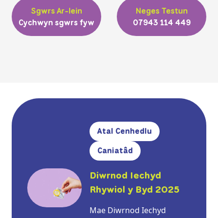
Sgwrs Ar-lein
Neges Testun
Cychwyn sgwrs fyw
07943 114 449
Atal Cenhedlu
Caniatâd
Diwrnod Iechyd
Rhywiol y Byd 2025
Mae Diwrnod Iechyd