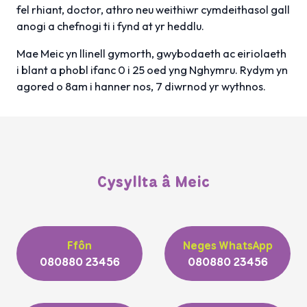
fel rhiant, doctor, athro neu weithiwr cymdeithasol gall
anogi a chefnogi ti i fynd at yr heddlu.
Mae Meic yn llinell gymorth, gwybodaeth ac eiriolaeth
i blant a phobl ifanc 0 i 25 oed yng Nghymru. Rydym yn
agored o 8am i hanner nos, 7 diwrnod yr wythnos.
Cysyllta â Meic
Ffôn
Neges WhatsApp
080880 23456
080880 23456