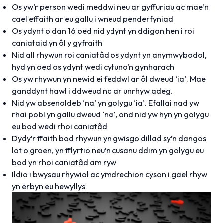
Os yw’r person wedi meddwi neu ar gyffuriau ac mae’n
cael effaith ar eu gallu i wneud penderfyniad
Os ydynt o dan 16 oed nid ydynt yn ddigon hen i roi
caniataid yn ôl y gyfraith
Nid all rhywun roi caniatâd os ydynt yn anymwybodol,
hyd yn oed os ydynt wedi cytuno’n gynharach
Os yw rhywun yn newid ei feddwl ar ôl dweud ‘ia’. Mae
ganddynt hawl i ddweud na ar unrhyw adeg.
Nid yw absenoldeb ‘na’ yn golygu ‘ia’. Efallai nad yw
rhai pobl yn gallu dweud ‘na’, ond nid yw hyn yn golygu
eu bod wedi rhoi caniatâd
Dydy’r ffaith bod rhywun yn gwisgo dillad sy’n dangos
lot o groen, yn fflyrtio neu’n cusanu ddim yn golygu eu
bod yn rhoi caniatâd am ryw
Ildio i bwysau rhywiol ac ymdrechion cyson i gael rhyw
yn erbyn eu hewyllys