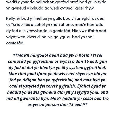
wedi’i gyhuddo bellach yn gorfod profi bod yr un sydd
yn gwneud y cyhuddiad wedi cytuno i gael rhyw.
Felly, er bod y llinellau yn gallu bod yn aneglur os oes
cyffuriau neu alcohol yn rhan ohono, mae’n hanfodol
dy fod di’n ymwybodol o ganiatâd. Nid yw’r ffaith nad
ydynt wedi dweud ‘na’ yn golygu eu bod yn rhoi
caniatâd.
**Mae’n hanfodol deall nad yw’n bosib i ti roi
caniatâd yn gyfreithiol os wyt ti o dan 16 oed, gan
dy fod di dal yn blentyn yn ôl y system gyfreithiol.
Mae rhai pobl ifanc yn dewis cael rhyw cyn iddynt
fod yn ddigon hen yn gyfreithiol, ond mae hyn yn
cael ei ystyried fel torri’r gyfraith. Efallai bydd yr
heddlu yn dewis gwneud dim yn y sefyllfa yma, ond
nid all gwarantu hyn. Mae’r heddlu yn cosbi bob tro
os yw un person dan 13 oed.**