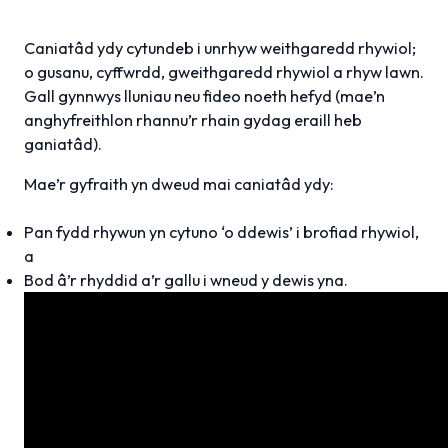
Caniatâd ydy cytundeb i unrhyw weithgaredd rhywiol;
o gusanu, cyffwrdd, gweithgaredd rhywiol a rhyw lawn.
Gall gynnwys lluniau neu fideo noeth hefyd (mae’n
anghyfreithlon rhannu’r rhain gydag eraill heb
ganiatâd).
Mae’r gyfraith yn dweud mai caniatâd ydy:
Pan fydd rhywun yn cytuno ‘o ddewis’ i brofiad rhywiol,
a
Bod â’r rhyddid a’r gallu i wneud y dewis yna.