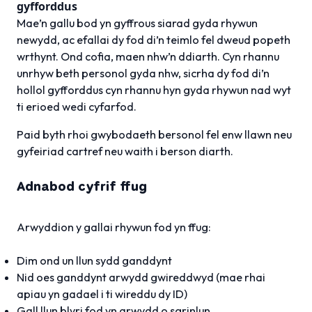
gyfforddus
Mae’n gallu bod yn gyffrous siarad gyda rhywun
newydd, ac efallai dy fod di’n teimlo fel dweud popeth
wrthynt. Ond cofia, maen nhw’n ddiarth. Cyn rhannu
unrhyw beth personol gyda nhw, sicrha dy fod di’n
hollol gyfforddus cyn rhannu hyn gyda rhywun nad wyt
ti erioed wedi cyfarfod.
Paid byth rhoi gwybodaeth bersonol fel enw llawn neu
gyfeiriad cartref neu waith i berson diarth.
Adnabod cyfrif ffug
Arwyddion y gallai rhywun fod yn ffug:
Dim ond un llun sydd ganddynt
Nid oes ganddynt arwydd gwireddwyd (mae rhai
apiau yn gadael i ti wireddu dy ID)
Gall llun blyri fod yn arwydd o sgrinlun