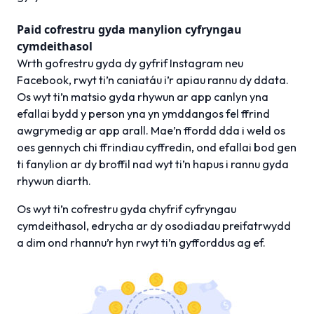
Paid cofrestru gyda manylion cyfryngau
cymdeithasol
Wrth gofrestru gyda dy gyfrif Instagram neu
Facebook, rwyt ti’n caniatáu i’r apiau rannu dy ddata.
Os wyt ti’n matsio gyda rhywun ar app canlyn yna
efallai bydd y person yna yn ymddangos fel ffrind
awgrymedig ar app arall. Mae’n ffordd dda i weld os
oes gennych chi ffrindiau cyffredin, ond efallai bod gen
ti fanylion ar dy broffil nad wyt ti’n hapus i rannu gyda
rhywun diarth.
Os wyt ti’n cofrestru gyda chyfrif cyfryngau
cymdeithasol, edrycha ar dy osodiadau preifatrwydd
a dim ond rhannu’r hyn rwyt ti’n gyfforddus ag ef.