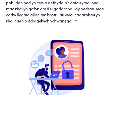
pobl dan oed yn ceisio defnyddio’r apiau yma, ond
mae rhai yn gofyn am ID i gadarnhau dy oedran. Mae
cadw llygaid allan am broffiliau wedi cadarnhau yn
rhoi haen o ddiogelwch ychwanegol i ti.