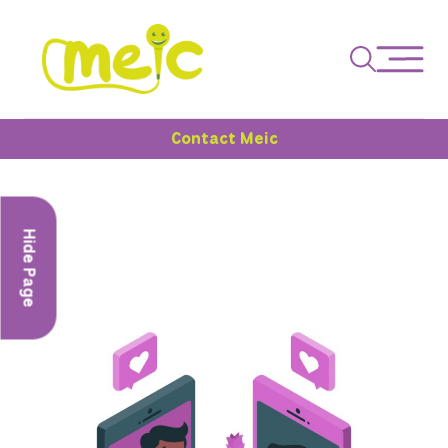
Contact Meic
Hide Page