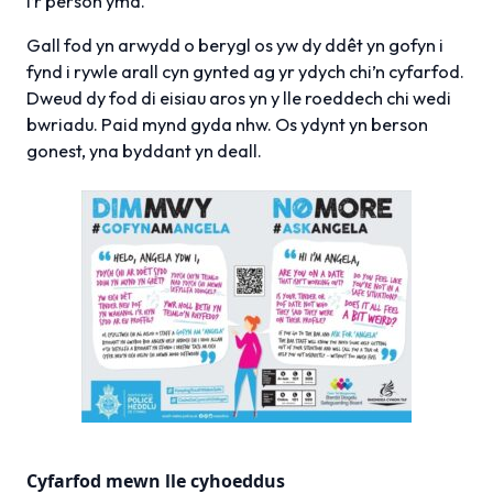
i’r person yma.
Gall fod yn arwydd o berygl os yw dy ddêt yn gofyn i
fynd i rywle arall cyn gynted ag yr ydych chi’n cyfarfod.
Dweud dy fod di eisiau aros yn y lle roeddech chi wedi
bwriadu. Paid mynd gyda nhw. Os ydynt yn berson
gonest, yna byddant yn deall.
Cyfarfod mewn lle cyhoeddus