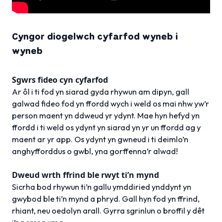
Cyngor diogelwch cyfarfod wyneb i
wyneb
Sgwrs fideo cyn cyfarfod
Ar ôl i ti fod yn siarad gyda rhywun am dipyn, gall
galwad fideo fod yn ffordd wych i weld os mai nhw yw’r
person maent yn ddweud yr ydynt. Mae hyn hefyd yn
ffordd i ti weld os ydynt yn siarad yn yr un ffordd ag y
maent ar yr app. Os ydynt yn gwneud i ti deimlo’n
anghyfforddus o gwbl, yna gorffenna’r alwad!
Dweud wrth ffrind ble rwyt ti’n mynd
Sicrha bod rhywun ti’n gallu ymddiried ynddynt yn
gwybod ble ti’n mynd a phryd. Gall hyn fod yn ffrind,
rhiant, neu oedolyn arall. Gyrra sgrinlun o broffil y dêt