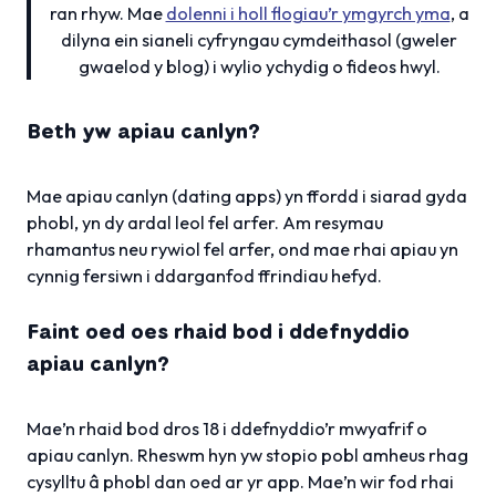
ran rhyw. Mae
dolenni i holl flogiau’r ymgyrch yma
, a
dilyna ein sianeli cyfryngau cymdeithasol (gweler
gwaelod y blog) i wylio ychydig o fideos hwyl.
Beth yw apiau canlyn?
Mae apiau canlyn (dating apps) yn ffordd i siarad gyda
phobl, yn dy ardal leol fel arfer. Am resymau
rhamantus neu rywiol fel arfer, ond mae rhai apiau yn
cynnig fersiwn i ddarganfod ffrindiau hefyd.
Faint oed oes rhaid bod i ddefnyddio
apiau canlyn?
Mae’n rhaid bod dros 18 i ddefnyddio’r mwyafrif o
apiau canlyn. Rheswm hyn yw stopio pobl amheus rhag
cysylltu â phobl dan oed ar yr app. Mae’n wir fod rhai