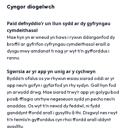
Cyngor diogelwch
Paid defnyddio’r un llun sydd ar dy gyfryngau
cymdeithasol
Mae hyn yn ei wneud yn haws i rywun ddarganfod dy
broffil ar gyfrifon cyfryngau cymdeithasol eraill a
dysgu mwy amdanat ti nag yr wyt ti’n gyfforddus i
rannu.
Sgwrsia ar yr app yn unig ar y cychwyn
Bydda’n ofalus os yw rhywun eisiau siarad oddi ar yr
app neu’n gofyn i gyfarfod yn rhy sydyn. Gall hyn fod
yn arwydd drwg. Mae siarad trwy’r app yn golygu bod
posib fflagio unrhyw negeseuon sydd yn pechu neu’n
anaddas. Os wyt ti’n newid dy feddwl, ni fydd
ganddynt ffordd arall i gysylltu â thi. Disgwyl nes rwyt
ti’n teimlo’n gyfforddus cyn rhoi ffordd arall iddynt
gysylltu.