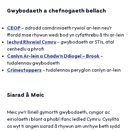
Gwybodaeth a chefnogaeth bellach
CEOP
– adrodd camdriniaeth rywiol ar-lein neu’r
ffordd mae rhywun wedi bod yn cyfathrebu â thi ar-lein
Iechyd Rhywiol Cymru
– gwybodaeth ar STIs, atal
cenhedlu a phrofi
Canlyn Ar-lein a Chadw’n Ddiogel – Brook
–
tudalennau gwybodaeth
Crimestoppers
– tudalennau peryglon canlyn ar-lein
Siarad â Meic
Meic yw’r llinell gymorth gwybodaeth, cyngor ac
eiriolaeth i blant a phobl ifanc ledled Cymru. Cysyllta
os wyt ti angen siarad â rhywun am unrhyw beth sydd