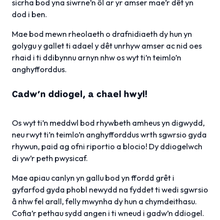
sicrha bod yna siwrne’n ôl ar yr amser mae’r dêt yn
dod i ben.
Mae bod mewn rheolaeth o drafnidiaeth dy hun yn
golygu y gallet ti adael y dêt unrhyw amser ac nid oes
rhaid i ti ddibynnu arnyn nhw os wyt ti’n teimlo’n
anghyfforddus.
Cadw’n ddiogel, a chael hwyl!
Os wyt ti’n meddwl bod rhywbeth amheus yn digwydd,
neu rwyt ti’n teimlo’n anghyfforddus wrth sgwrsio gyda
rhywun, paid ag ofni riportio a blocio! Dy ddiogelwch
di yw’r peth pwysicaf.
Mae apiau canlyn yn gallu bod yn ffordd grêt i
gyfarfod gyda phobl newydd na fyddet ti wedi sgwrsio
â nhw fel arall, felly mwynha dy hun a chymdeithasu.
Cofia’r pethau sydd angen i ti wneud i gadw’n ddiogel.