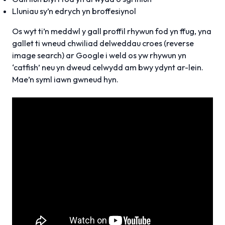
Lluniau sy’n edrych yn broffesiynol
Os wyt ti’n meddwl y gall proffil rhywun fod yn ffug, yna
gallet ti wneud chwiliad delweddau croes (reverse
image search) ar Google i weld os yw rhywun yn
‘catfish’ neu yn dweud celwydd am bwy ydynt ar-lein.
Mae’n syml iawn gwneud hyn.