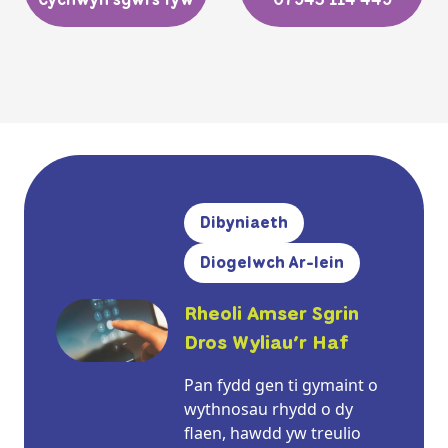
Dibyniaeth
Diogelwch Ar-lein
Rheoli Amser Sgrin
Dros Wyliau’r Haf
Pan fydd gen ti gymaint o
wythnosau rhydd o dy
flaen, hawdd yw treulio