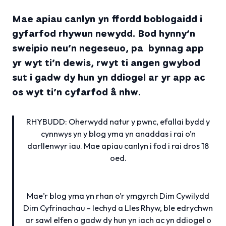
Mae apiau canlyn yn ffordd boblogaidd i
gyfarfod rhywun newydd. Bod hynny’n
sweipio neu’n negeseuo, pa bynnag app
yr wyt ti’n dewis, rwyt ti angen gwybod
sut i gadw dy hun yn ddiogel ar yr app ac
os wyt ti’n cyfarfod â nhw.
RHYBUDD: Oherwydd natur y pwnc, efallai bydd y
cynnwys yn y blog yma yn anaddas i rai o’n
darllenwyr iau. Mae apiau canlyn i fod i rai dros 18
oed.
Mae’r blog yma yn rhan o’r ymgyrch Dim Cywilydd
Dim Cyfrinachau – Iechyd a Lles Rhyw, ble edrychwn
ar sawl elfen o gadw dy hun yn iach ac yn ddiogel o