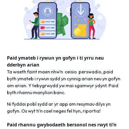
Paid ymateb i rywun yn gofyn i ti yrru neu
dderbyn arian
Ta waeth faint maen nhw’n ceisio perswadio, paid
byth ymateb i rywun sydd yn cynnig arian neu yn gofyn
am arian. Y tebygrwydd yw mai sgamwyr ydynt. Paid
byth rhannu manylion banc.
Ni fyddai pobl sydd ar yr app am resymau dilys yn
gofyn. Os wyt ti’n cael neges fel hyn, riportia!
Paid rhannu gwybodaeth bersonol nes rwyt ti’n