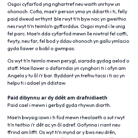
Osgoi cyfarfod yng nghartref neu waith unrhyw un
ohonoch. Cofia, mae’r person yma yn ddiarth i ti, felly
paid dweud wrthynt ble rwyt ti’n byw nac yn gweithio
nes rwyt ti’n teimlo’n gyfforddus. Osgoi mynd i le unig
fel parc. Mae’n dda cyfarfod mewn lle niwtral fel caffi,
fwyty, neu far, fel bod y ddau ohonoch yn gallu ymlacio
gyda llawer o bobl o gwmpas.
Os wyt ti’n teimlo mewn perygl, siarada gydag aelod o
staff. Mae llawer o dafarndai yn cynghori ti i ofyn am
Angela y tu ôl i’r bar. Byddant yn trefnu tacsi i ti ac yn
helpu ti i adael yn ddistaw.
Paid dibynnu ar dy ddêt am drafnidiaeth
Paid cael i mewn i gerbyd gyda rhywun diarth.
Mae’n bwysig iawn i ti fod mewn rheolaeth o sut rwyt
ti’n teithio i’r dêt ac yn ôl adref. Gofynna i riant neu
ffrind am lifft. Os wyt ti’n mynd ar y bws neu drên,