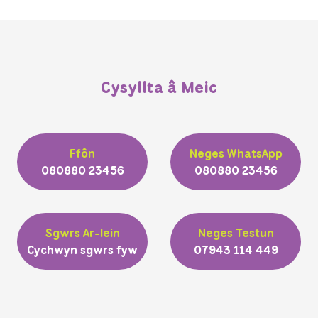
Cysyllta â Meic
Ffôn
Neges WhatsApp
080880 23456
080880 23456
Sgwrs Ar-lein
Neges Testun
Cychwyn sgwrs fyw
07943 114 449