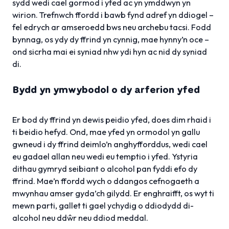
sydd wedi cael gormod i yfed ac yn ymddwyn yn
wirion. Trefnwch ffordd i bawb fynd adref yn ddiogel –
fel edrych ar amseroedd bws neu archebu tacsi. Fodd
bynnag, os ydy dy ffrind yn cynnig, mae hynny’n oce –
ond sicrha mai ei syniad nhw ydi hyn ac nid dy syniad
di.
Bydd yn ymwybodol o dy arferion yfed
Er bod dy ffrind yn dewis peidio yfed, does dim rhaid i
ti beidio hefyd. Ond, mae yfed yn ormodol yn gallu
gwneud i dy ffrind deimlo’n anghyfforddus, wedi cael
eu gadael allan neu wedi eu temptio i yfed. Ystyria
dithau gymryd seibiant o alcohol pan fyddi efo dy
ffrind. Mae’n ffordd wych o ddangos cefnogaeth a
mwynhau amser gyda’ch gilydd. Er enghraifft, os wyt ti
mewn parti, gallet ti gael ychydig o ddiodydd di-
alcohol neu ddŵr neu ddiod meddal.