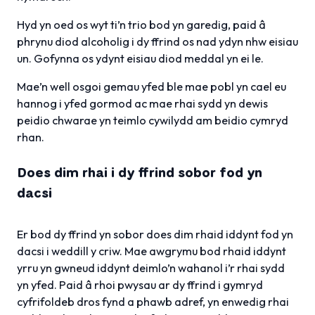
Hyd yn oed os wyt ti’n trio bod yn garedig, paid â
phrynu diod alcoholig i dy ffrind os nad ydyn nhw eisiau
un. Gofynna os ydynt eisiau diod meddal yn ei le.
Mae’n well osgoi gemau yfed ble mae pobl yn cael eu
hannog i yfed gormod ac mae rhai sydd yn dewis
peidio chwarae yn teimlo cywilydd am beidio cymryd
rhan.
Does dim rhai i dy ffrind sobor fod yn
dacsi
Er bod dy ffrind yn sobor does dim rhaid iddynt fod yn
dacsi i weddill y criw. Mae awgrymu bod rhaid iddynt
yrru yn gwneud iddynt deimlo’n wahanol i’r rhai sydd
yn yfed. Paid â rhoi pwysau ar dy ffrind i gymryd
cyfrifoldeb dros fynd a phawb adref, yn enwedig rhai