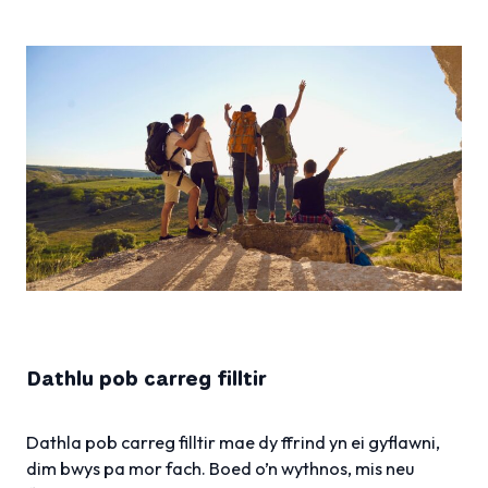
Dathlu pob carreg filltir
Dathla pob carreg filltir mae dy ffrind yn ei gyflawni,
dim bwys pa mor fach. Boed o’n wythnos, mis neu