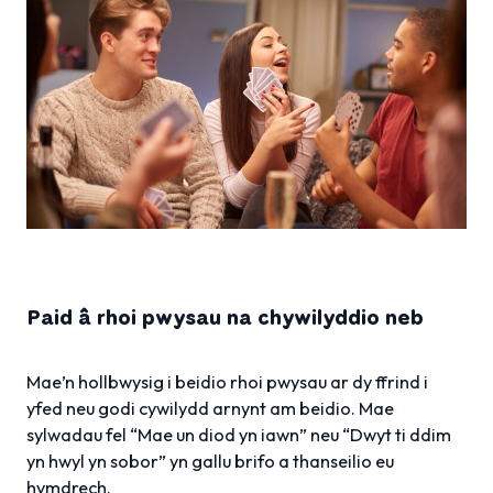
Paid â rhoi pwysau na chywilyddio neb
Mae’n hollbwysig i beidio rhoi pwysau ar dy ffrind i
yfed neu godi cywilydd arnynt am beidio. Mae
sylwadau fel “Mae un diod yn iawn” neu “Dwyt ti ddim
yn hwyl yn sobor” yn gallu brifo a thanseilio eu
hymdrech.