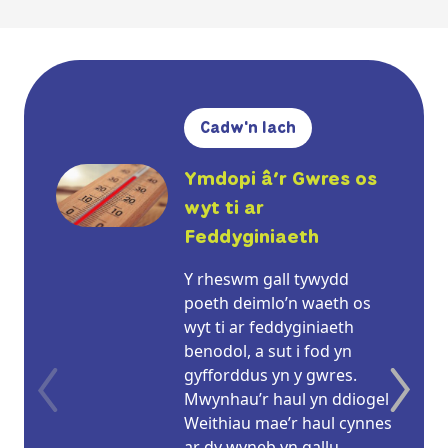
Cadw'n Iach
Ymdopi â’r Gwres os
wyt ti ar
Feddyginiaeth
Y rheswm gall tywydd
poeth deimlo’n waeth os
wyt ti ar feddyginiaeth
benodol, a sut i fod yn
gyfforddus yn y gwres.
Mwynhau’r haul yn ddiogel
Weithiau mae’r haul cynnes
ar dy wyneb yn gallu