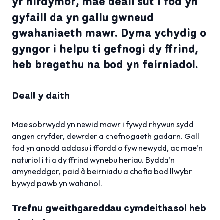
yr hirdymor, mae deall sut i fod yn
gyfaill da yn gallu gwneud
gwahaniaeth mawr. Dyma ychydig o
gyngor i helpu ti gefnogi dy ffrind,
heb bregethu na bod yn feirniadol.
Deall y daith
Mae sobrwydd yn newid mawr i fywyd rhywun sydd
angen cryfder, dewrder a chefnogaeth gadarn. Gall
fod yn anodd addasu i ffordd o fyw newydd, ac mae’n
naturiol i ti a dy ffrind wynebu heriau. Bydda’n
amyneddgar, paid â beirniadu a chofia bod llwybr
bywyd pawb yn wahanol.
Trefnu gweithgareddau cymdeithasol heb