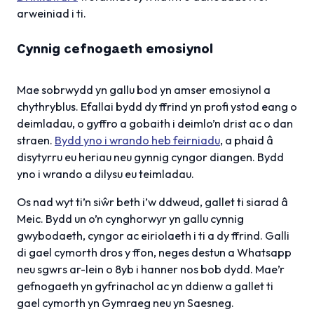
arweiniad i ti.
Cynnig cefnogaeth emosiynol
Mae sobrwydd yn gallu bod yn amser emosiynol a
chythryblus. Efallai bydd dy ffrind yn profi ystod eang o
deimladau, o gyffro a gobaith i deimlo’n drist ac o dan
straen.
Bydd yno i wrando heb feirniadu
, a phaid â
disytyrru eu heriau neu gynnig cyngor diangen. Bydd
yno i wrando a dilysu eu teimladau.
Os nad wyt ti’n siŵr beth i’w ddweud, gallet ti siarad â
Meic. Bydd un o’n cynghorwyr yn gallu cynnig
gwybodaeth, cyngor ac eiriolaeth i ti a dy ffrind. Galli
di gael cymorth dros y ffon, neges destun a Whatsapp
neu sgwrs ar-lein o 8yb i hanner nos bob dydd. Mae’r
gefnogaeth yn gyfrinachol ac yn ddienw a gallet ti
gael cymorth yn Gymraeg neu yn Saesneg.