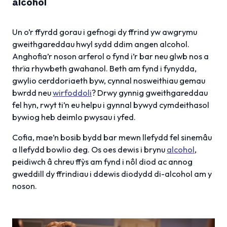
alcohol
Un o’r ffyrdd gorau i gefnogi dy ffrind yw awgrymu
gweithgareddau hwyl sydd ddim angen alcohol.
Anghofia’r noson arferol o fynd i’r bar neu glwb nos a
thrïa rhywbeth gwahanol. Beth am fynd i fynydda,
gwylio cerddoriaeth byw, cynnal nosweithiau gemau
bwrdd neu
wirfoddoli
? Drwy gynnig gweithgareddau
fel hyn, rwyt ti’n eu helpu i gynnal bywyd cymdeithasol
bywiog heb deimlo pwysau i yfed.
Cofia, mae’n bosib bydd bar mewn llefydd fel sinemâu
a llefydd bowlio deg. Os oes dewis i brynu
alcohol
,
peidiwch â chreu ffỳs am fynd i nôl diod ac annog
gweddill dy ffrindiau i ddewis diodydd di-alcohol am y
noson.