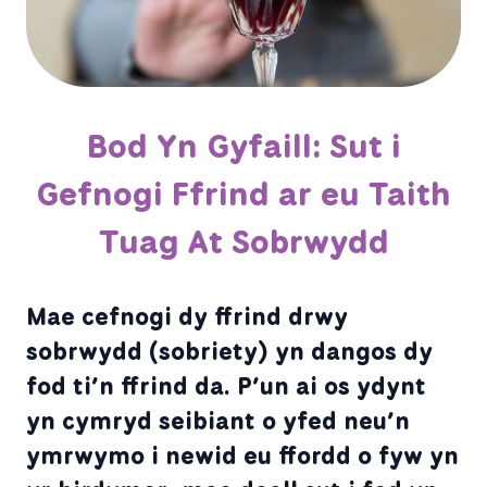
Bod Yn Gyfaill: Sut i
Gefnogi Ffrind ar eu Taith
Tuag At Sobrwydd
Mae cefnogi dy ffrind drwy
sobrwydd (sobriety) yn dangos dy
fod ti’n ffrind da. P’un ai os ydynt
yn cymryd seibiant o yfed neu’n
ymrwymo i newid eu ffordd o fyw yn