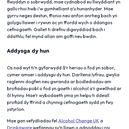
flwyddyn o sobrwydd, mae cydnabod eu llwyddiant yn
gallu rhoi hwb i’w gymhelliant a’u hunanhyder. Mae
gyrru neges destun, ffonio neu anfon anrheg bach yn
golygu llawer i rywun ac yn ffordd wych o ddangos
cefnogaeth. Gallet ti drefnu digwyddiad bach i
ddathlu, fel mynd allan am goffi neu bwdin.
Addysga dy hun
Os nad wyt ti’n gyfarwydd â’r heriau o fod yn sobor,
cymer amser i addysgu dy hun. Darllena lyfrau, gwylia
raglenni dogfen neu gwranda ar bodlediadau am
brofiadau pobl o fod yn gaeth i alcohol a’r gwellhad ar
ôl hynny. Mae’r wybodaeth yma yn helpu ti ddeall
profiad dy ffrind a chynnig cefnogaeth sydd yn fwy
ystyrlon.
Mae gan sefydliadau fel
Alcohol Change UK
a
Drinkaware
wefannau sy’n llawn o adnoddau i roi