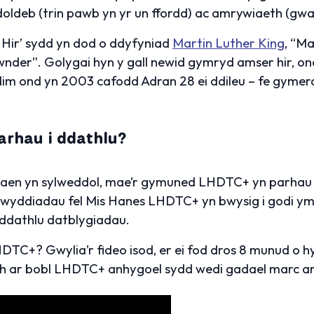
oldeb (trin pawb yn yr un ffordd) ac amrywiaeth (gw
Hir’ sydd yn dod o ddyfyniad
Martin Luther King
, “Ma
wnder”. Golygai hyn y gall newid gymryd amser hir, o
im ond yn 2003 cafodd Adran 28 ei ddileu – fe gymer
arhau i ddathlu?
laen yn sylweddol, mae’r gymuned LHDTC+ yn parhau
wyddiadau fel Mis Hanes LHDTC+ yn bwysig i godi ym
i ddathlu datblygiadau.
TC+? Gwylia’r fideo isod, er ei fod dros 8 munud o 
 ar bobl LHDTC+ anhygoel sydd wedi gadael marc ar