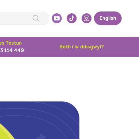
English
s Testun
Beth i’w ddisgwyl?
3 114 449