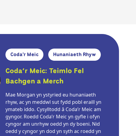
Coda'r Meic
Hunaniaeth Rhyw
Coda’r Meic: Teimlo Fel
Bachgen a Merch
Mae Morgan yn ystyried eu hunaniaeth
rhyw, ac yn meddwl sut fydd pobl eraill yn
ymateb iddo. Cysylltodd â Coda’r Meic am
gyngor. Roedd Coda’r Meic yn gyfle i ofyn
cyngor am unrhyw oedd yn dy boeni. Nid
oedd y cyngor yn dod yn syth ac roedd yn