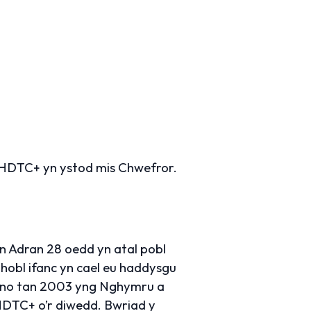
LHDTC+ yn ystod mis Chwefror.
n Adran 28 oedd yn atal pobl
hobl ifanc yn cael eu haddysgu
ono tan 2003 yng Nghymru a
HDTC+ o’r diwedd. Bwriad y