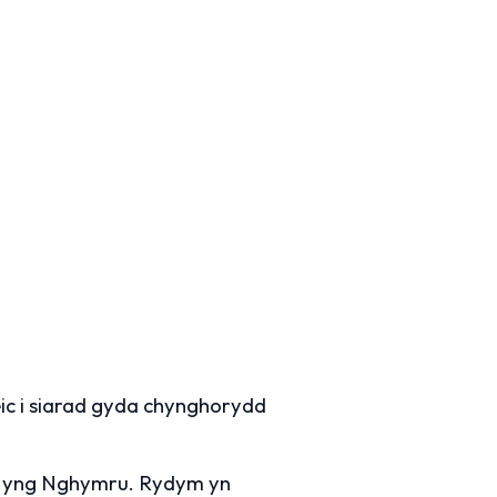
ic i siarad gyda chynghorydd
oed yng Nghymru. Rydym yn