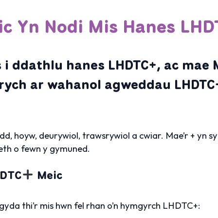
ic Yn Nodi Mis Hanes LHD
s i ddathlu hanes LHDTC+, ac mae 
drych ar wahanol agweddau LHDTC
d, hoyw, deurywiol, trawsrywiol a cwiar. Mae’r + yn 
aeth o fewn y gymuned.
HDTC
Meic
gyda thi’r mis hwn fel rhan o’n hymgyrch LHDTC+: