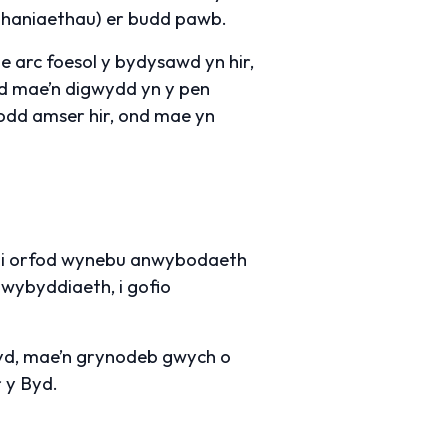
ahaniaethau) er budd pawb.
e arc foesol y bydysawd yn hir,
nd mae’n digwydd yn y pen
odd amser hir, ond mae yn
 i orfod wynebu anwybodaeth
wybyddiaeth, i gofio
hyd, mae’n grynodeb gwych o
 y Byd.