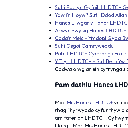
Sut i Fod yn Gyfaill LHDTC+ 
Ydw i’n Hoyw? Sut i Ddod Allan
Hanes Lliwgar y Faner LHDTC
Arwyr Pwysig Hanes LHDTC+
Coda’r Meic – Ymdopi Gyda B
Sut i Osgoi Camryweddu
Pobl LHDTC+ Cymraeg i Frolio’
Y T yn LHDTC+ – Sut Beth Yw 
Cadwa olwg ar ein cyfryngau 
Pam dathlu Hanes LH
Mae
Mis Hanes LHDTC+
yn cae
rhag “hyrwyddo cyfunrhywiolde
am faterion LHDTC+. Cyflwynw
Lloegr. Mae Mis Hanes LHDTC+