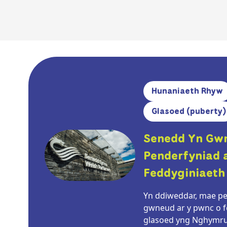
Hunaniaeth Rhyw
Glasoed (puberty)
Senedd Yn Gw
Penderfyniad 
Feddyginiaeth 
Yn ddiweddar, mae pe
gwneud ar y pwnc o fe
glasoed yng Nghymru