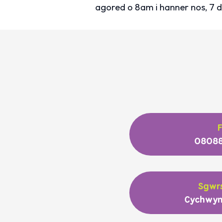
agored o 8am i hanner nos, 7 
08088
Sgwrs
Cychwyn