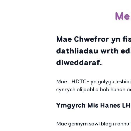
Me
Mae Chwefror yn fi
dathliadau wrth e
diweddaraf.
Mae LHDTC+ yn golygu lesbiaid
cynrychioli pobl o bob hunani
Ymgyrch Mis Hanes L
Mae gennym sawl blog i rannu 