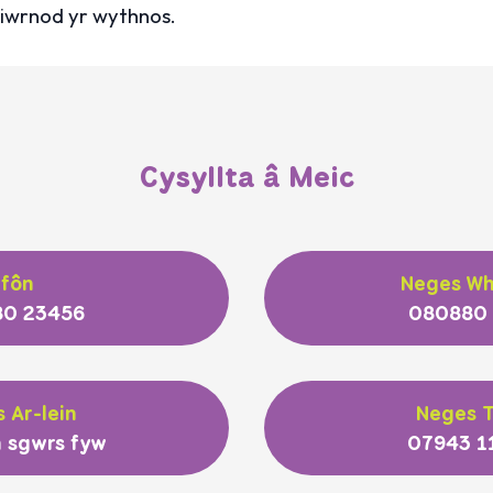
diwrnod yr wythnos.
Cysyllta â Meic
Ffôn
Neges W
0 23456
080880
 Ar-lein
Neges T
 sgwrs fyw
07943 1