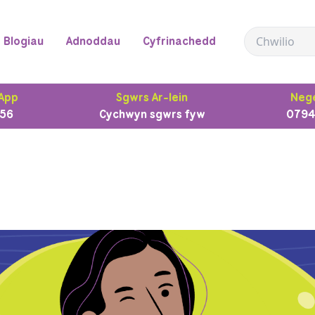
Blogiau
Adnoddau
Cyfrinachedd
App
Sgwrs Ar-lein
Nege
56
Cychwyn sgwrs fyw
0794