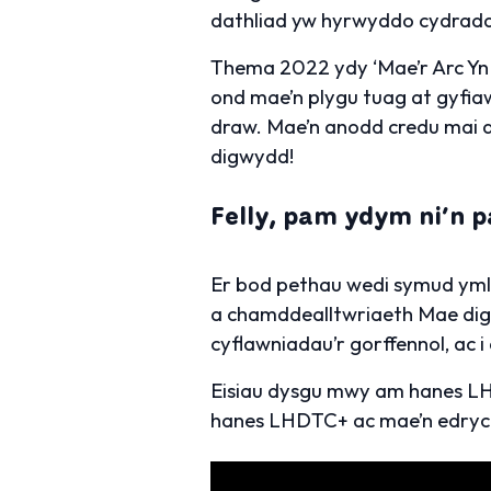
dathliad yw hyrwyddo cydradd
Thema 2022 ydy ‘Mae’r Arc Yn 
ond mae’n plygu tuag at gyfia
draw. Mae’n anodd credu mai d
digwydd!
Felly, pam ydym ni’n p
Er bod pethau wedi symud ym
a chamddealltwriaeth Mae dig
cyflawniadau’r gorffennol, ac 
Eisiau dysgu mwy am hanes LHD
hanes LHDTC+ ac mae’n edrych