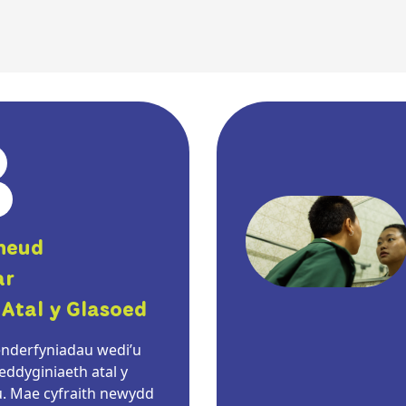
neud
ar
Atal y Glasoed
nderfyniadau wedi’u
ddyginiaeth atal y
. Mae cyfraith newydd