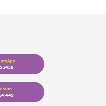
hatsApp
 23456
estun
14 449