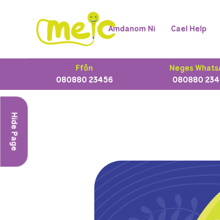
Amdanom Ni
Cael Help
Ffôn
Neges Whats
080880 23456
080880 234
Hide Page