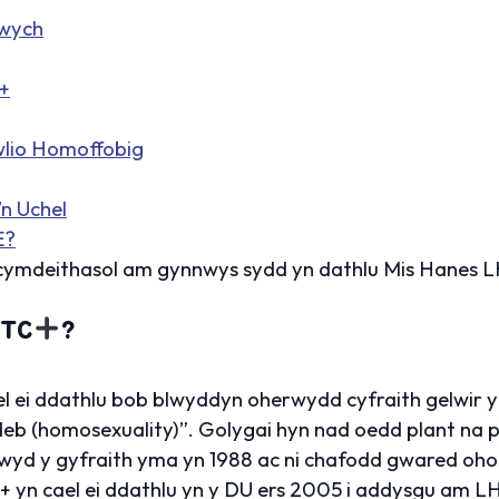
Gwych
+
wlio Homoffobig
n Uchel
E?
cymdeithasol am gynnwys sydd yn dathlu Mis Hanes 
DTC
?
l ei ddathlu bob blwyddyn oherwydd cyfraith gelwir y
b (homosexuality)”. Golygai hyn nad oedd plant na p
yd y gyfraith yma yn 1988 ac ni chafodd gwared oh
 yn cael ei ddathlu yn y DU ers 2005 i addysgu am L