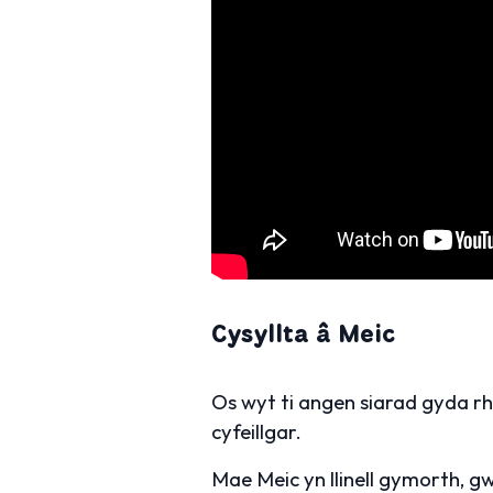
Cysyllta â Meic
Os wyt ti angen siarad gyda r
cyfeillgar.
Mae Meic yn llinell gymorth, g