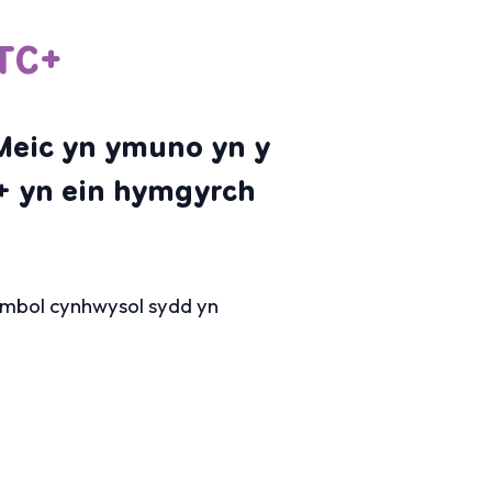
TC+
Meic yn ymuno yn y
+ yn ein hymgyrch
symbol cynhwysol sydd yn