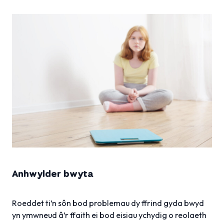
Anhwylder bwyta
Roeddet ti’n sôn bod problemau dy ffrind gyda bwyd
yn ymwneud â’r ffaith ei bod eisiau ychydig o reolaeth