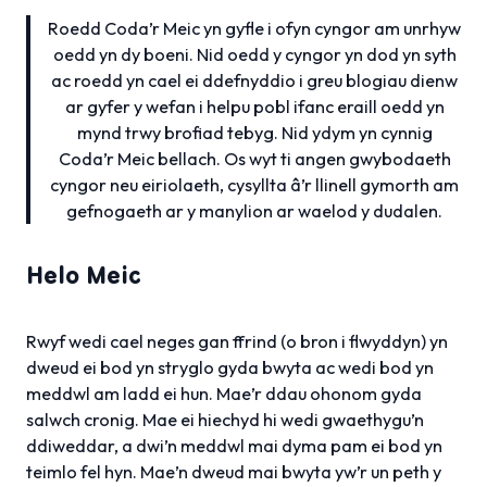
Roedd Coda’r Meic yn gyfle i ofyn cyngor am unrhyw
oedd yn dy boeni. Nid oedd y cyngor yn dod yn syth
ac roedd yn cael ei ddefnyddio i greu blogiau dienw
ar gyfer y wefan i helpu pobl ifanc eraill oedd yn
mynd trwy brofiad tebyg. Nid ydym yn cynnig
Coda’r Meic bellach. Os wyt ti angen gwybodaeth
cyngor neu eiriolaeth, cysyllta â’r llinell gymorth am
gefnogaeth ar y manylion ar waelod y dudalen.
Helo Meic
Rwyf wedi cael neges gan ffrind (o bron i flwyddyn) yn
dweud ei bod yn stryglo gyda bwyta ac wedi bod yn
meddwl am ladd ei hun. Mae’r ddau ohonom gyda
salwch cronig. Mae ei hiechyd hi wedi gwaethygu’n
ddiweddar, a dwi’n meddwl mai dyma pam ei bod yn
teimlo fel hyn. Mae’n dweud mai bwyta yw’r un peth y