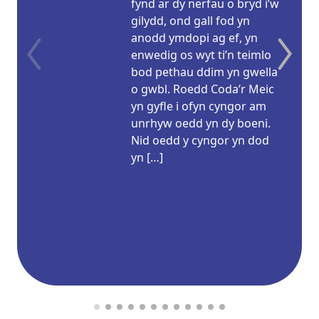
fynd ar dy nerfau o bryd i’w
gilydd, ond gall fod yn
anodd ymdopi ag ef, yn
enwedig os wyt ti’n teimlo
bod pethau ddim yn gwella
o gwbl. Roedd Coda’r Meic
yn gyfle i ofyn cyngor am
unrhyw oedd yn dy boeni.
Nid oedd y cyngor yn dod
yn […]