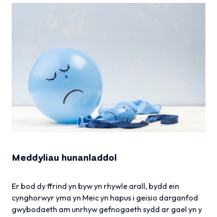
Meddyliau hunanladdol
Er bod dy ffrind yn byw yn rhywle arall, bydd ein
cynghorwyr yma yn Meic yn hapus i geisio darganfod
gwybodaeth am unrhyw gefnogaeth sydd ar gael yn y