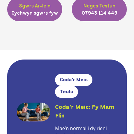
Sgwrs Ar-lein
Neges Testun
Cychwyn sgwrs fyw
07943 114 449
Coda'r Meic
Teulu
Coda’r Meic: Fy Mam
Flin
Mae’n normal i dy rieni