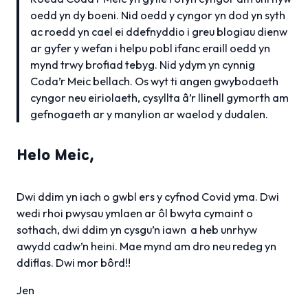
oedd yn dy boeni. Nid oedd y cyngor yn dod yn syth
ac roedd yn cael ei ddefnyddio i greu blogiau dienw
ar gyfer y wefan i helpu pobl ifanc eraill oedd yn
mynd trwy brofiad tebyg. Nid ydym yn cynnig
Coda’r Meic bellach. Os wyt ti angen gwybodaeth
cyngor neu eiriolaeth, cysyllta â’r llinell gymorth am
gefnogaeth ar y manylion ar waelod y dudalen.
Helo Meic,
Dwi ddim yn iach o gwbl ers y cyfnod Covid yma. Dwi
wedi rhoi pwysau ymlaen ar ôl bwyta cymaint o
sothach, dwi ddim yn cysgu’n iawn a heb unrhyw
awydd cadw’n heini. Mae mynd am dro neu redeg yn
ddiflas. Dwi mor bôrd!!
Jen