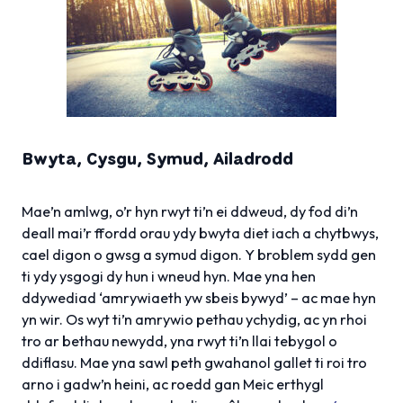
Bwyta, Cysgu, Symud, Ailadrodd
Mae’n amlwg, o’r hyn rwyt ti’n ei ddweud, dy fod di’n
deall mai’r ffordd orau ydy bwyta diet iach a chytbwys,
cael digon o gwsg a symud digon. Y broblem sydd gen
ti ydy ysgogi dy hun i wneud hyn. Mae yna hen
ddywediad ‘amrywiaeth yw sbeis bywyd’ – ac mae hyn
yn wir. Os wyt ti’n amrywio pethau ychydig, ac yn rhoi
tro ar bethau newydd, yna rwyt ti’n llai tebygol o
ddiflasu. Mae yna sawl peth gwahanol gallet ti roi tro
arno i gadw’n heini, ac roedd gan Meic erthygl