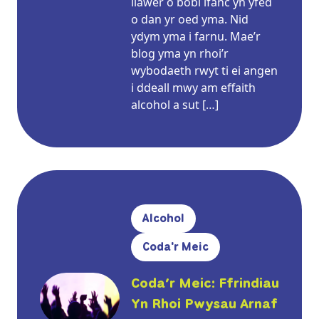
llawer o bobl ifanc yn yfed
o dan yr oed yma. Nid
ydym yma i farnu. Mae’r
blog yma yn rhoi’r
wybodaeth rwyt ti ei angen
i ddeall mwy am effaith
alcohol a sut […]
Alcohol
Coda'r Meic
Coda’r Meic: Ffrindiau
Yn Rhoi Pwysau Arnaf