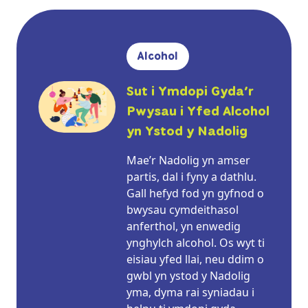
Alcohol
Sut i Ymdopi Gyda’r
Pwysau i Yfed Alcohol
yn Ystod y Nadolig
Mae’r Nadolig yn amser
partis, dal i fyny a dathlu.
Gall hefyd fod yn gyfnod o
bwysau cymdeithasol
anferthol, yn enwedig
ynghylch alcohol. Os wyt ti
eisiau yfed llai, neu ddim o
gwbl yn ystod y Nadolig
yma, dyma rai syniadau i