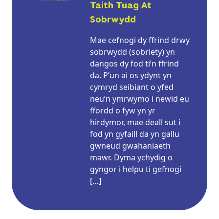
Taith Tuag At
Sobrwydd
Mae cefnogi dy ffrind drwy
sobrwydd (sobriety) yn
dangos dy fod ti’n ffrind
da. P’un ai os ydynt yn
cymryd seibiant o yfed
neu’n ymrwymo i newid eu
ffordd o fyw yn yr
hirdymor, mae deall sut i
fod yn gyfaill da yn gallu
gwneud gwahaniaeth
mawr. Dyma ychydig o
gyngor i helpu ti gefnogi
[…]