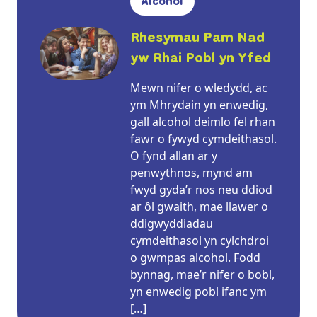
Alcohol
Rhesymau Pam Nad
yw Rhai Pobl yn Yfed
Mewn nifer o wledydd, ac
ym Mhrydain yn enwedig,
gall alcohol deimlo fel rhan
fawr o fywyd cymdeithasol.
O fynd allan ar y
penwythnos, mynd am
fwyd gyda’r nos neu ddiod
ar ôl gwaith, mae llawer o
ddigwyddiadau
cymdeithasol yn cylchdroi
o gwmpas alcohol. Fodd
bynnag, mae’r nifer o bobl,
yn enwedig pobl ifanc ym
[…]