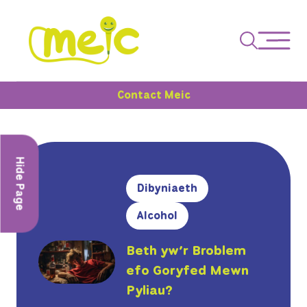
Contact Meic
Hide Page
Dibyniaeth
Alcohol
Beth yw’r Broblem
efo Goryfed Mewn
Pyliau?