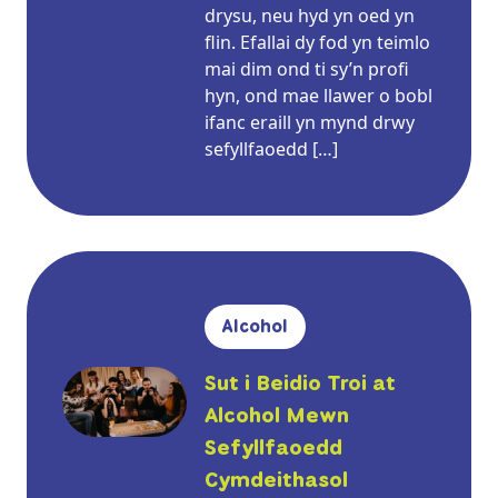
drysu, neu hyd yn oed yn
flin. Efallai dy fod yn teimlo
mai dim ond ti sy’n profi
hyn, ond mae llawer o bobl
ifanc eraill yn mynd drwy
sefyllfaoedd […]
Alcohol
Sut i Beidio Troi at
Alcohol Mewn
Sefyllfaoedd
Cymdeithasol