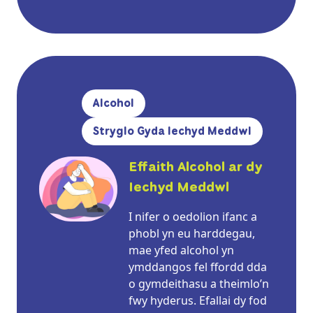
Alcohol
Stryglo Gyda Iechyd Meddwl
Effaith Alcohol ar dy
Iechyd Meddwl
I nifer o oedolion ifanc a
phobl yn eu harddegau,
mae yfed alcohol yn
ymddangos fel ffordd dda
o gymdeithasu a theimlo’n
fwy hyderus. Efallai dy fod