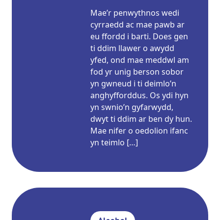
Mae’r penwythnos wedi
cyrraedd ac mae pawb ar
eu ffordd i barti. Does gen
ti ddim llawer o awydd
yfed, ond mae meddwl am
fod yr unig berson sobor
yn gwneud i ti deimlo’n
anghyfforddus. Os ydi hyn
yn swnio’n gyfarwydd,
dwyt ti ddim ar ben dy hun.
Mae nifer o oedolion ifanc
yn teimlo […]