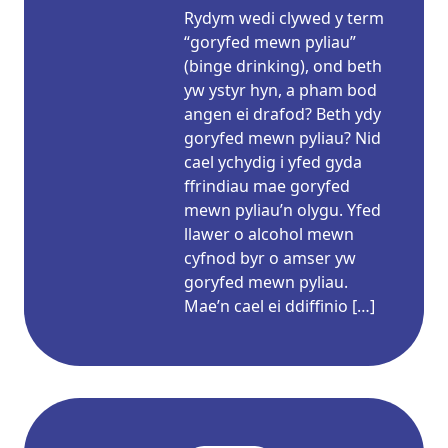
Rydym wedi clywed y term
“goryfed mewn pyliau”
(binge drinking), ond beth
yw ystyr hyn, a pham bod
angen ei drafod? Beth ydy
goryfed mewn pyliau? Nid
cael ychydig i yfed gyda
ffrindiau mae goryfed
mewn pyliau’n olygu. Yfed
llawer o alcohol mewn
cyfnod byr o amser yw
goryfed mewn pyliau.
Mae’n cael ei ddiffinio […]