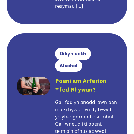
resymau […]
Dibyniaeth
Alcohol
Poeni am Arferion
Yfed Rhywun?
Gall fod yn anodd iawn pan
mae rhywun yn dy fywyd
yn yfed gormod o alcohol.
Gall wneud i ti boeni,
teimlo’n ofnus ac wedi