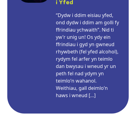
i Yfed
“Dydw i ddim eisiau yfed,
ond dydw i ddim am golli fy
ffrindiau ychwaith”. Nid ti
yw’r unig un! Os ydy ein
ffrindiau i gyd yn gwneud
rhywbeth (fel yfed alcohol),
rydym fel arfer yn teimlo
dan bwysau i wneud yr un
peth fel nad ydym yn
teimlo’n wahanol.
Weithiau, gall deimlo’n
haws i wneud […]