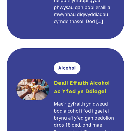
helpu ti ymdopi gyda
phwysau gan bobl eraill a
mwynhau digwyddiadau
cymdeithasol. Dod […]
Alcohol
Deall Effaith Alcohol
ac Yfed yn Ddiogel
Mae’r gyfraith yn dweud
bod alcohol i fod i gael ei
brynu a’i yfed gan oedolion
dros 18 oed, ond mae