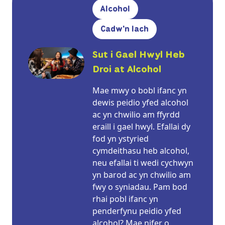
Alcohol
Cadw'n Iach
Sut i Gael Hwyl Heb
Droi at Alcohol
Mae mwy o bobl ifanc yn
dewis peidio yfed alcohol
ac yn chwilio am ffyrdd
eraill i gael hwyl. Efallai dy
fod yn ystyried
cymdeithasu heb alcohol,
neu efallai ti wedi cychwyn
yn barod ac yn chwilio am
fwy o syniadau. Pam bod
rhai pobl ifanc yn
penderfynu peidio yfed
alcohol? Mae nifer o