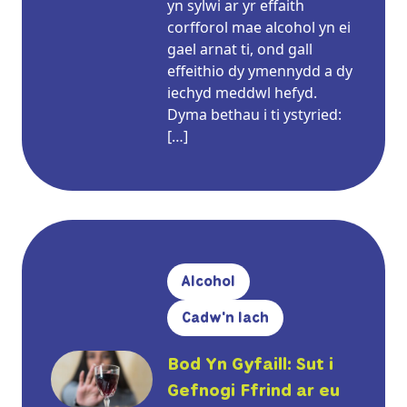
yn sylwi ar yr effaith
corfforol mae alcohol yn ei
gael arnat ti, ond gall
effeithio dy ymennydd a dy
iechyd meddwl hefyd.
Dyma bethau i ti ystyried:
[…]
Alcohol
Cadw'n Iach
Bod Yn Gyfaill: Sut i
Gefnogi Ffrind ar eu