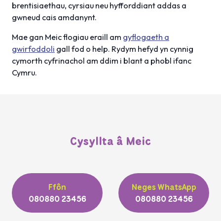
brentisiaethau, cyrsiau neu hyfforddiant addas a
gwneud cais amdanynt.
Mae gan Meic flogiau eraill am
gyflogaeth a
gwirfoddoli
gall fod o help. Rydym hefyd yn cynnig
cymorth cyfrinachol am ddim i blant a phobl ifanc
Cymru.
Cysyllta â Meic
Ffôn
Neges WhatsApp
080880 23456
080880 23456