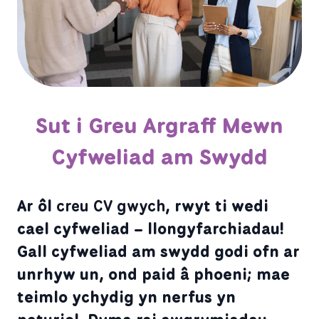
Sut i Greu Argraff Mewn
Cyfweliad am Swydd
Ar ôl
creu CV gwych
, rwyt ti wedi
cael cyfweliad – llongyfarchiadau!
Gall cyfweliad am swydd godi ofn ar
unrhyw un, ond paid â phoeni; mae
teimlo ychydig yn nerfus yn