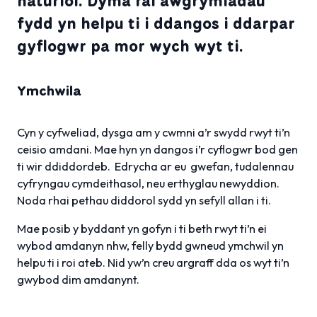
naturiol. Dyma rai awgrymiadau
fydd yn helpu ti i ddangos i ddarpar
gyflogwr pa mor wych wyt ti.
Ymchwila
Cyn y cyfweliad, dysga am y cwmni a’r swydd rwyt ti’n
ceisio amdani. Mae hyn yn dangos i’r cyflogwr bod gen
ti wir ddiddordeb. Edrycha ar eu gwefan, tudalennau
cyfryngau cymdeithasol, neu erthyglau newyddion.
Noda rhai pethau diddorol sydd yn sefyll allan i ti.
Mae posib y byddant yn gofyn i ti beth rwyt ti’n ei
wybod amdanyn nhw, felly bydd gwneud ymchwil yn
helpu ti i roi ateb. Nid yw’n creu argraff dda os wyt ti’n
gwybod dim amdanynt.