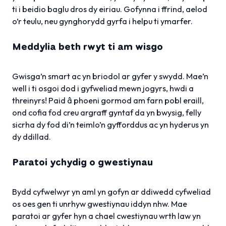
ti i beidio baglu dros dy eiriau. Gofynna i ffrind, aelod
o’r teulu, neu gynghorydd gyrfa i helpu ti ymarfer.
Meddylia beth rwyt ti am wisgo
Gwisga’n smart ac yn briodol ar gyfer y swydd. Mae’n
well i ti osgoi dod i gyfweliad mewn jogyrs, hwdi a
threinyrs! Paid â phoeni gormod am farn pobl eraill,
ond cofia fod creu argraff gyntaf da yn bwysig, felly
sicrha dy fod di’n teimlo’n gyfforddus ac yn hyderus yn
dy ddillad.
Paratoi ychydig o gwestiynau
Bydd cyfwelwyr yn aml yn gofyn ar ddiwedd cyfweliad
os oes gen ti unrhyw gwestiynau iddyn nhw. Mae
paratoi ar gyfer hyn a chael cwestiynau wrth law yn