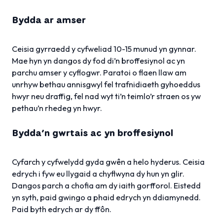
Bydda ar amser
Ceisia gyrraedd y cyfweliad 10-15 munud yn gynnar.
Mae hyn yn dangos dy fod di’n broffesiynol ac yn
parchu amser y cyflogwr. Paratoi o flaen llaw am
unrhyw bethau annisgwyl fel trafnidiaeth gyhoeddus
hwyr neu draffig, fel nad wyt ti’n teimlo’r straen os yw
pethau’n rhedeg yn hwyr.
Bydda’n gwrtais ac yn broffesiynol
Cyfarch y cyfwelydd gyda gwên a helo hyderus. Ceisia
edrych i fyw eu llygaid a chyflwyna dy hun yn glir.
Dangos parch a chofia am dy iaith gorfforol. Eistedd
yn syth, paid gwingo a phaid edrych yn ddiamynedd.
Paid byth edrych ar dy ffôn.