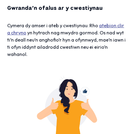
Gwranda’n ofalus ar y cwestiynau
Cymera dy amser i ateb y cwestiynau. Rho
atebion clir
a chryno
yn hytrach nag mwydro gormod. Os nad wyt
ti’n deall neu’n anghofio’r hyn a ofynnwyd, mae’n iawn i
ti ofyn iddynt ailadrodd cwestiwn neu ei eirio’n
wahanol.