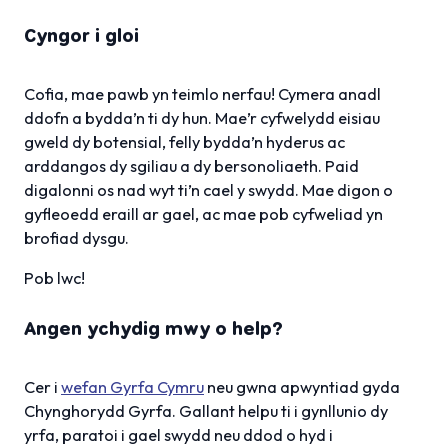
Cyngor i gloi
Cofia, mae pawb yn teimlo nerfau! Cymera anadl
ddofn a bydda’n ti dy hun. Mae’r cyfwelydd eisiau
gweld dy botensial, felly bydda’n hyderus ac
arddangos dy sgiliau a dy bersonoliaeth. Paid
digalonni os nad wyt ti’n cael y swydd. Mae digon o
gyfleoedd eraill ar gael, ac mae pob cyfweliad yn
brofiad dysgu.
Pob lwc!
Angen ychydig mwy o help?
Cer i
wefan Gyrfa Cymru
neu gwna apwyntiad gyda
Chynghorydd Gyrfa. Gallant helpu ti i gynllunio dy
yrfa, paratoi i gael swydd neu ddod o hyd i