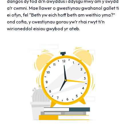
dangos dy fod di’n awyddus i ddysgu mwy am y swydd
a’r cwmni. Mae llawer o gwestiynau gwahanol gallet ti
ei ofyn, fel “Beth yw eich hoff beth am weithio yma?”
ond cofia, y cwestiynau gorau yw’r rhai rwyt ti’n
wirioneddol eisiau gwybod yr ateb.