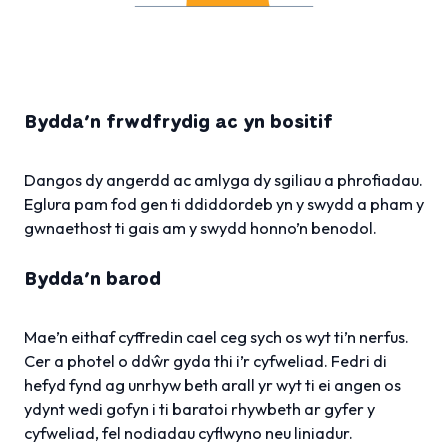
Bydda’n frwdfrydig ac yn bositif
Dangos dy angerdd ac amlyga dy sgiliau a phrofiadau.
Eglura pam fod gen ti ddiddordeb yn y swydd a pham y
gwnaethost ti gais am y swydd honno’n benodol.
Bydda’n barod
Mae’n eithaf cyffredin cael ceg sych os wyt ti’n nerfus.
Cer a photel o ddŵr gyda thi i’r cyfweliad. Fedri di
hefyd fynd ag unrhyw beth arall yr wyt ti ei angen os
ydynt wedi gofyn i ti baratoi rhywbeth ar gyfer y
cyfweliad, fel nodiadau cyflwyno neu liniadur.