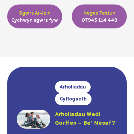
Sgwrs Ar-lein
Neges Testun
Cychwyn sgwrs fyw
07943 114 449
Arholiadau
Cyflogaeth
Arholiadau Wedi
Gorffen – Be’ Nesaf?