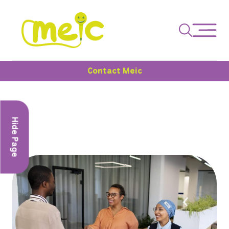
Contact Meic
Hide Page