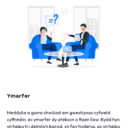
Ymarfer
Meddylia a gwna chwiliad am gwestiynau cyfweld
cyffredin, ac ymarfer dy atebion o flaen llaw. Bydd hyn
yn helpu ti i deimlo’n barod, yn fwy hyderus, ac yn helpu