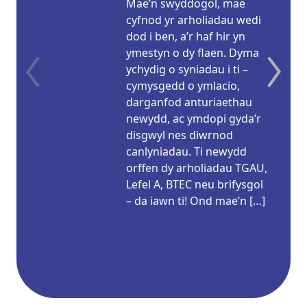
Mae’n swyddogol, mae
cyfnod yr arholiadau wedi
dod i ben, a’r haf hir yn
ymestyn o dy flaen. Dyma
ychydig o syniadau i ti –
cymysgedd o ymlacio,
darganfod anturiaethau
newydd, ac ymdopi gyda’r
disgwyl nes diwrnod
canlyniadau. Ti newydd
orffen dy arholiadau TGAU,
Lefel A, BTEC neu brifysgol
– da iawn ti! Ond mae’n […]