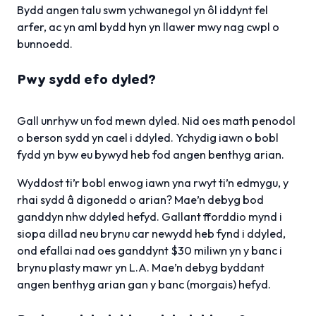
Bydd angen talu swm ychwanegol yn ôl iddynt fel
arfer, ac yn aml bydd hyn yn llawer mwy nag cwpl o
bunnoedd.
Pwy sydd efo dyled?
Gall unrhyw un fod mewn dyled. Nid oes math penodol
o berson sydd yn cael i ddyled. Ychydig iawn o bobl
fydd yn byw eu bywyd heb fod angen benthyg arian.
Wyddost ti’r bobl enwog iawn yna rwyt ti’n edmygu, y
rhai sydd â digonedd o arian? Mae’n debyg bod
ganddyn nhw ddyled hefyd. Gallant fforddio mynd i
siopa dillad neu brynu car newydd heb fynd i ddyled,
ond efallai nad oes ganddynt $30 miliwn yn y banc i
brynu plasty mawr yn L.A. Mae’n debyg byddant
angen benthyg arian gan y banc (morgais) hefyd.