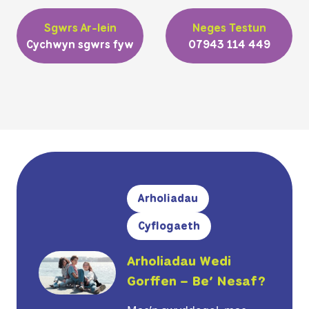
Sgwrs Ar-lein
Neges Testun
Cychwyn sgwrs fyw
07943 114 449
Arholiadau
Cyflogaeth
Arholiadau Wedi
Gorffen – Be’ Nesaf?