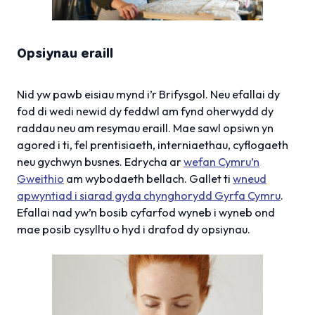
Opsiynau eraill
Nid yw pawb eisiau mynd i’r Brifysgol. Neu efallai dy
fod di wedi newid dy feddwl am fynd oherwydd dy
raddau neu am resymau eraill. Mae sawl opsiwn yn
agored i ti, fel prentisiaeth, interniaethau, cyflogaeth
neu gychwyn busnes. Edrycha ar
wefan Cymru’n
Gweithio
am wybodaeth bellach. Gallet ti
wneud
apwyntiad i siarad gyda chynghorydd Gyrfa Cymru
.
Efallai nad yw’n bosib cyfarfod wyneb i wyneb ond
mae posib cysylltu o hyd i drafod dy opsiynau.