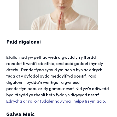
Paid digalonni
Efallai nad yw pethau wedi digwydd yn y ffordd
roeddet ti wedi’i obeithio, ond paid gadael i hyn dy
drechu. Penderfyna symud ymlaen o hyn ac edrych
tuag at y dyfodol gyda meddylfryd positif. Paid
digalonni, bydda’n weithgar a gwneud
penderfyniadau ar dy gamau nesaf. Nid yw’n ddiwedd
byd, ti sydd yn rheoli beth fydd yn digwydd nesaf.
Edrycha ar rai o’r tudalennau yma i help
u ti i ymlacio.
Galwa Meic