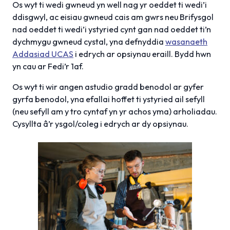
Os wyt ti wedi gwneud yn well nag yr oeddet ti wedi’i
ddisgwyl, ac eisiau gwneud cais am gwrs neu Brifysgol
nad oeddet ti wedi’i ystyried cynt gan nad oeddet ti’n
dychmygu gwneud cystal, yna defnyddia
wasanaeth
Addasiad UCAS
i edrych ar opsiynau eraill. Bydd hwn
yn cau ar Fedi’r 1af.
Os wyt ti wir angen astudio gradd benodol ar gyfer
gyrfa benodol, yna efallai hoffet ti ystyried ail sefyll
(neu sefyll am y tro cyntaf yn yr achos yma) arholiadau.
Cysyllta â’r ysgol/coleg i edrych ar dy opsiynau.