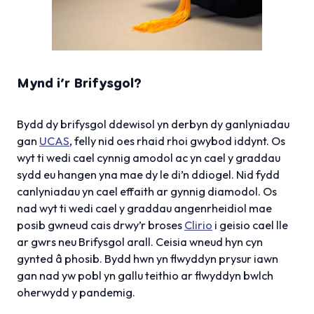
Mynd i’r Brifysgol?
Bydd dy brifysgol ddewisol yn derbyn dy ganlyniadau
gan
UCAS
, felly nid oes rhaid rhoi gwybod iddynt. Os
wyt ti wedi cael cynnig amodol ac yn cael y graddau
sydd eu hangen yna mae dy le di’n ddiogel. Nid fydd
canlyniadau yn cael effaith ar gynnig diamodol. Os
nad wyt ti wedi cael y graddau angenrheidiol mae
posib gwneud cais drwy’r broses
Clirio
i geisio cael lle
ar gwrs neu Brifysgol arall. Ceisia wneud hyn cyn
gynted â phosib. Bydd hwn yn flwyddyn prysur iawn
gan nad yw pobl yn gallu teithio ar flwyddyn bwlch
oherwydd y pandemig.