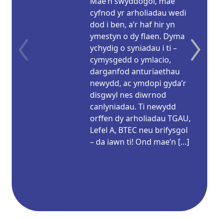
Mae’n swyddogol, mae
cyfnod yr arholiadau wedi
dod i ben, a’r haf hir yn
ymestyn o dy flaen. Dyma
ychydig o syniadau i ti –
cymysgedd o ymlacio,
darganfod anturiaethau
newydd, ac ymdopi gyda’r
disgwyl nes diwrnod
canlyniadau. Ti newydd
orffen dy arholiadau TGAU,
Lefel A, BTEC neu brifysgol
– da iawn ti! Ond mae’n […]