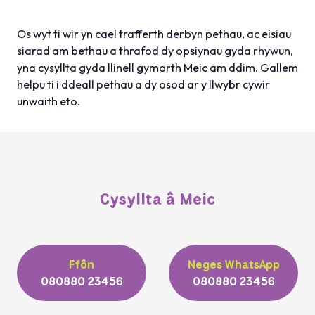
Os wyt ti wir yn cael trafferth derbyn pethau, ac eisiau
siarad am bethau a thrafod dy opsiynau gyda rhywun,
yna cysyllta gyda llinell gymorth Meic am ddim. Gallem
helpu ti i ddeall pethau a dy osod ar y llwybr cywir
unwaith eto.
Cysyllta â Meic
Ffôn
Neges WhatsApp
080880 23456
080880 23456