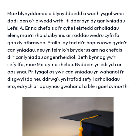
Mae blynyddoedd a blynyddoedd o waith ysgol wedi
dod i ben o’r diwedd wrth i ti dderbyn dy ganlyniadau
Lefel A. Er na chefais di’r cyfle i eistedd arholiadau
eleni, mae’n rhaid dibynnu ar raddau wedi’u cyfrifo
gan dy athrawon. Efallai dy fod di’n hapus iawn gyda’r
canlyniadau, neu yn teimlo’n bryderus am na chefais
di’r canlyniadau angenrheidiol. Beth bynnag yw’r
sefyllfa, mae Meic yma i helpu. Byddem yn edrych ar
opsiynau Prifysgol os yw’r canlyniadau yn wahanol i’r
disgwyl (da neu ddrwg), yn trafod sefyll arholiadau
eto, edrych ar opsiynau gwahanol a ble i gael cymorth.