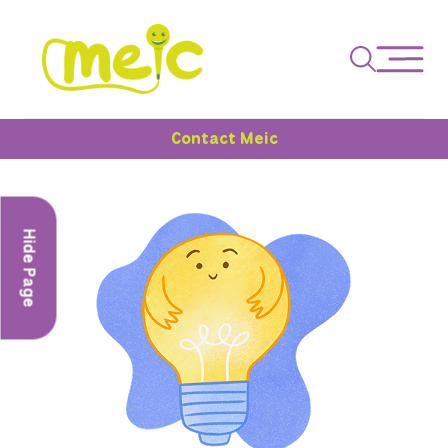
Contact Meic
Hide Page