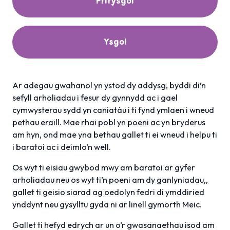
Prifysgol
Ysgol
Ar adegau gwahanol yn ystod dy addysg, byddi di’n
sefyll arholiadau i fesur dy gynnydd ac i gael
cymwysterau sydd yn caniatáu i ti fynd ymlaen i wneud
pethau eraill. Mae rhai pobl yn poeni ac yn bryderus
am hyn, ond mae yna bethau gallet ti ei wneud i helpu ti
i baratoi ac i deimlo’n well.
Os wyt ti eisiau gwybod mwy am baratoi ar gyfer
arholiadau neu os wyt ti’n poeni am dy ganlyniadau,,
gallet ti geisio siarad ag oedolyn fedri di ymddiried
ynddynt neu gysylltu gyda ni ar linell gymorth Meic.
Gallet ti hefyd edrych ar un o’r gwasanaethau isod am