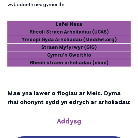
wybodaeth neu gymorth:
Lefel Nesa
Rheoli Straen Arholiadau (UCAS)
Ymdopi Gyda Arholiadau (Meddwl.org)
Straen Myfyrwyr (GIG)
Cymru’n Gweithio
Rheoli straen arholiadau (cbac)
Mae yna lawer o flogiau ar Meic. Dyma
rhai ohonynt sydd yn edrych ar arholiadau:
Addysg