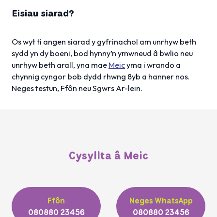
Eisiau siarad?
Os wyt ti angen siarad y gyfrinachol am unrhyw beth
sydd yn dy boeni, bod hynny’n ymwneud â bwlio neu
unrhyw beth arall, yna mae
Meic
yma i wrando a
chynnig cyngor bob dydd rhwng 8yb a hanner nos.
Neges testun, Ffôn neu Sgwrs Ar-lein.
Cysyllta â Meic
Ffôn
Neges WhatsApp
080880 23456
080880 23456