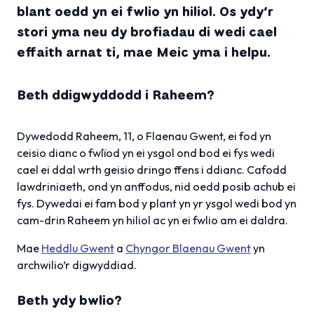
blant oedd yn ei fwlio yn hiliol. Os ydy’r
stori yma neu dy brofiadau di wedi cael
effaith arnat ti, mae Meic yma i helpu.
Beth ddigwyddodd i Raheem?
Dywedodd Raheem, 11, o Flaenau Gwent, ei fod yn
ceisio dianc o fwlïod yn ei ysgol ond bod ei fys wedi
cael ei ddal wrth geisio dringo ffens i ddianc. Cafodd
lawdriniaeth, ond yn anffodus, nid oedd posib achub ei
fys. Dywedai ei fam bod y plant yn yr ysgol wedi bod yn
cam-drin Raheem yn hiliol ac yn ei fwlio am ei daldra.
Mae
Heddlu Gwent
a
Chyngor Blaenau Gwent
yn
archwilio’r digwyddiad.
Beth ydy bwlio?