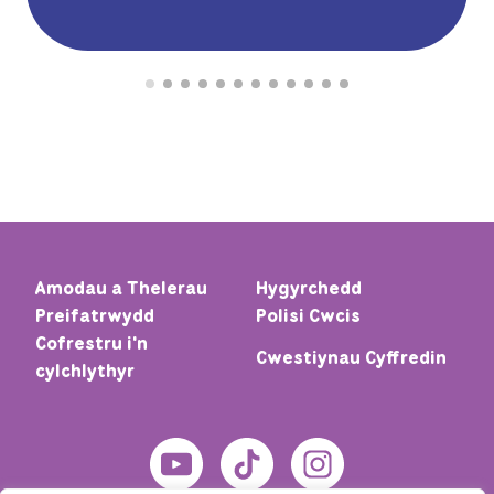
Amodau a Thelerau
Hygyrchedd
Preifatrwydd
Polisi Cwcis
Cofrestru i'n
Cwestiynau Cyffredin
cylchlythyr