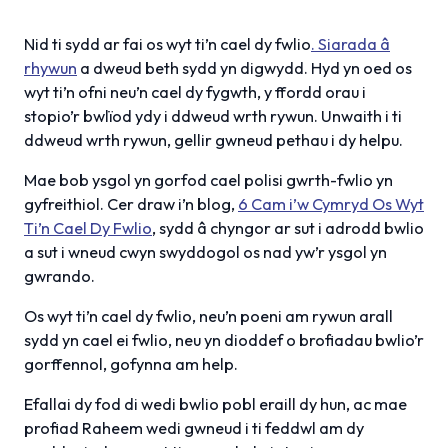
Nid ti sydd ar fai os wyt ti’n cael dy fwlio
. Siarada â
rhywun
a dweud beth sydd yn digwydd. Hyd yn oed os
wyt ti’n ofni neu’n cael dy fygwth, y ffordd orau i
stopio’r bwlïod ydy i ddweud wrth rywun. Unwaith i ti
ddweud wrth rywun, gellir gwneud pethau i dy helpu.
Mae bob ysgol yn gorfod cael polisi gwrth-fwlio yn
gyfreithiol. Cer draw i’n blog,
6 Cam i’w Cymryd Os Wyt
Ti’n Cael Dy Fwlio
, sydd â chyngor ar sut i adrodd bwlio
a sut i wneud cwyn swyddogol os nad yw’r ysgol yn
gwrando.
Os wyt ti’n cael dy fwlio, neu’n poeni am rywun arall
sydd yn cael ei fwlio, neu yn dioddef o brofiadau bwlio’r
gorffennol, gofynna am help.
Efallai dy fod di wedi bwlio pobl eraill dy hun, ac mae
profiad Raheem wedi gwneud i ti feddwl am dy