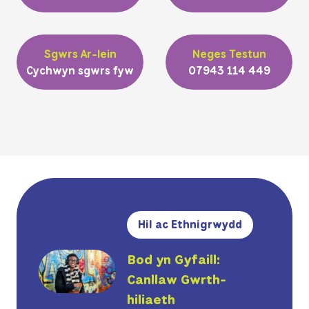
Sgwrs Ar-lein
Neges Testun
Cychwyn sgwrs fyw
07943 114 449
Hil ac Ethnigrwydd
Bod yn Gyfaill:
Canllaw Gwrth-
hiliaeth