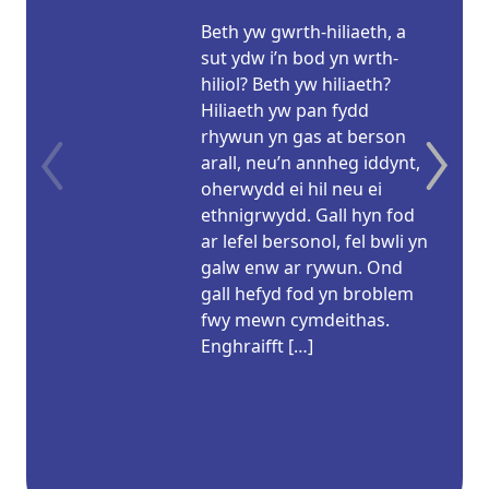
Beth yw gwrth-hiliaeth, a
sut ydw i’n bod yn wrth-
hiliol? Beth yw hiliaeth?
Hiliaeth yw pan fydd
rhywun yn gas at berson
arall, neu’n annheg iddynt,
oherwydd ei hil neu ei
ethnigrwydd. Gall hyn fod
ar lefel bersonol, fel bwli yn
galw enw ar rywun. Ond
gall hefyd fod yn broblem
fwy mewn cymdeithas.
Enghraifft […]