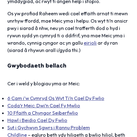
ymddygiad, ac rwyt ti angen help i stopio.
Os yw profiad Raheem wedi cael effaith arnat ti mewn
unrhyw ffordd, mae Meic yma i helpu. Os wyt ti’n ansicr
pwy i siarad â nhw, neu yn cael trafferth dod o hyd i
rywun sydd yn cymryd ti o ddifrif, yna mae Meic yma i
wrando, cynnig cyngor ac yn gallu
eirioli
ar dy ran
(siarad â rhywun arall i/gyda thi.)
Gwybodaeth bellach
Cer i weld y blogiau yma ar Meic:
6 Cam i’w Cymryd Os Wyt Ti’n Cael Dy Fwlio
Coda’r Meic: Dwi’n Cael Fy Mwlio
10 Ffaith a Chyngor Seiberfwlio
Hawl i Beidio Cael Dy Fwlio
Sut i Gychwyn Sgwrs i Rannu Problem
Childline
– egluro beth ydy hiliaeth a bwlio hiliol, beth