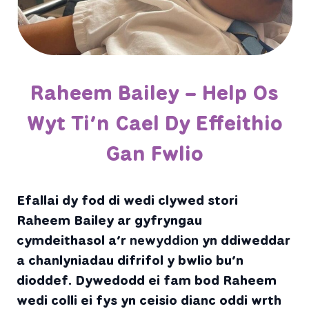
Raheem Bailey – Help Os
Wyt Ti’n Cael Dy Effeithio
Gan Fwlio
Efallai dy fod di wedi clywed stori
Raheem Bailey ar gyfryngau
cymdeithasol a’r
newyddion
yn ddiweddar
a chanlyniadau difrifol y bwlio bu’n
dioddef. Dywedodd ei fam bod Raheem
wedi colli ei fys yn ceisio dianc oddi wrth