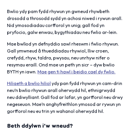
Bwlio ydy pam fydd rhywun yn gwneud rhywbeth
drosodd a throsodd sydd yn achosi niwed i rywun arall.
Nid ymosodiadau corfforol yn unig; gall fod yn
pryfocio, galw enwau, bygythiadau neu fwlio ar-lein.
Mae bwlïod yn defnyddio sawl rheswm i fwlio rhywun.
Gall ymwneud â thueddiadau rhywiol, lliw croen,
crefydd, rhyw, taldra, pwysau, neu unrhyw nifer o
resymau eraill. Ond mae un peth yn sicr – dyw bwlio
BYTH yn iawn.
Mae gen ti hawl i beidio cael dy fwlio.
Hiliaeth a bwlio hiliol
ydy pan fydd rhywun yn cam-drin
neu’n bwlio rhywun arall oherwydd hil, ethnigrwydd
neu ddiwylliant. Gall fod ar lafar, yn gorfforol neu drwy
negeseuon. Mae’n anghyfreithlon ymosod ar rywun yn
gorfforol neu eu trin yn wahanol oherwydd hil.
Beth ddylwn i’w wneud?