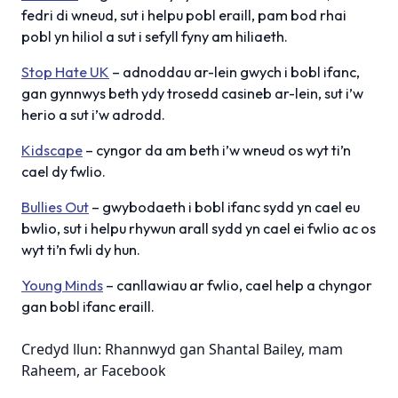
fedri di wneud, sut i helpu pobl eraill, pam bod rhai
pobl yn hiliol a sut i sefyll fyny am hiliaeth.
Stop Hate UK
– adnoddau ar-lein gwych i bobl ifanc,
gan gynnwys beth ydy trosedd casineb ar-lein, sut i’w
herio a sut i’w adrodd.
Kidscape
– cyngor da am beth i’w wneud os wyt ti’n
cael dy fwlio.
Bullies Out
– gwybodaeth i bobl ifanc sydd yn cael eu
bwlio, sut i helpu rhywun arall sydd yn cael ei fwlio ac os
wyt ti’n fwli dy hun.
Young Minds
– canllawiau ar fwlio, cael help a chyngor
gan bobl ifanc eraill.
Credyd llun: Rhannwyd gan Shantal Bailey, mam
Raheem, ar Facebook