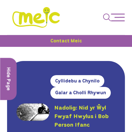
Contact Meic
Hide Page
Cyllidebu a Chynilo
Galar a Cholli Rhywun
Nadolig: Nid yr Ŵyl
Fwyaf Hwylus i Bob
Person Ifanc