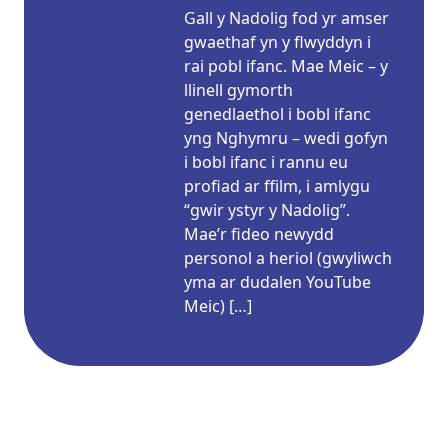
Gall y Nadolig fod yr amser
gwaethaf yn y flwyddyn i
rai pobl ifanc. Mae Meic – y
llinell gymorth
genedlaethol i bobl ifanc
yng Nghymru – wedi gofyn
i bobl ifanc i rannu eu
profiad ar ffilm, i amlygu
“gwir ystyr y Nadolig”.
Mae’r fideo newydd
personol a heriol (gwyliwch
yma ar dudalen YouTube
Meic) […]