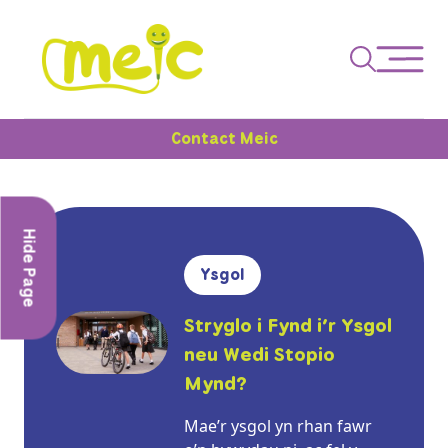
Contact Meic
Hide Page
Ysgol
Stryglo i Fynd i’r Ysgol
neu Wedi Stopio
Mynd?
Mae’r ysgol yn rhan fawr