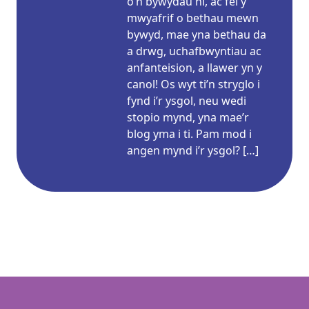
o’n bywydau ni, ac fel y
mwyafrif o bethau mewn
bywyd, mae yna bethau da
a drwg, uchafbwyntiau ac
anfanteision, a llawer yn y
canol! Os wyt ti’n stryglo i
fynd i’r ysgol, neu wedi
stopio mynd, yna mae’r
blog yma i ti. Pam mod i
angen mynd i’r ysgol? […]