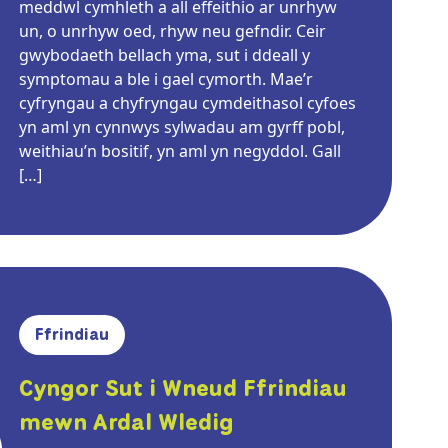
meddwl cymhleth a all effeithio ar unrhyw
un, o unrhyw oed, rhyw neu gefndir. Ceir
gwybodaeth bellach yma, sut i ddeall y
symptomau a ble i gael cymorth. Mae’r
cyfryngau a chyfryngau cymdeithasol cyfoes
yn aml yn cynnwys sylwadau am gyrff pobl,
weithiau’n bositif, yn aml yn negyddol. Gall
[…]
Ffrindiau
Cyngor Sut i Wneud Ffrindiau
mewn Ardal Wledig