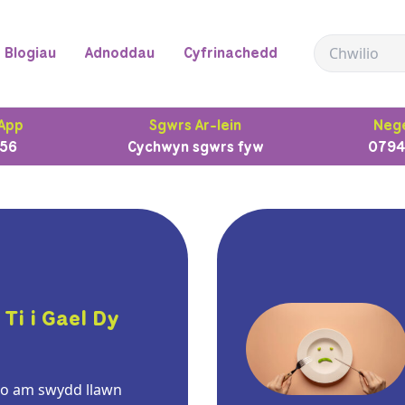
Blogiau
Adnoddau
Cyfrinachedd
App
Sgwrs Ar-lein
Nege
56
Cychwyn sgwrs fyw
0794
Ti i Gael Dy
lio am swydd llawn