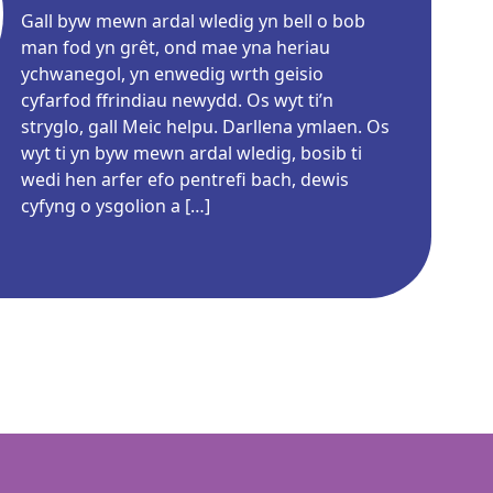
Gall byw mewn ardal wledig yn bell o bob
man fod yn grêt, ond mae yna heriau
ychwanegol, yn enwedig wrth geisio
cyfarfod ffrindiau newydd. Os wyt ti’n
stryglo, gall Meic helpu. Darllena ymlaen. Os
wyt ti yn byw mewn ardal wledig, bosib ti
wedi hen arfer efo pentrefi bach, dewis
cyfyng o ysgolion a […]