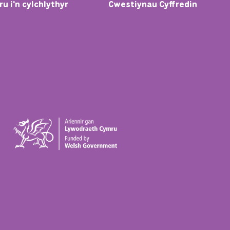
u i'n cylchlythyr
Cwestiynau Cyffredin