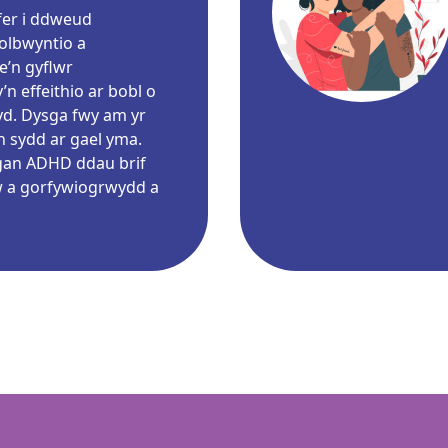
fer i ddweud
olbwyntio a
’n gyflwr
n effeithio ar bobl o
yd. Dysga fwy am yr
 sydd ar gael yma.
an ADHD ddau brif
w a gorfywiogrwydd a