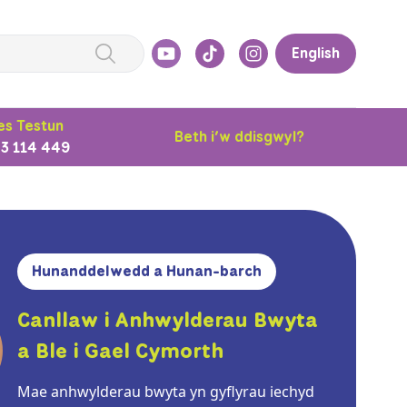
English
s Testun
Beth i’w ddisgwyl?
3 114 449
Hunanddelwedd a Hunan-barch
Canllaw i Anhwylderau Bwyta
a Ble i Gael Cymorth
Mae anhwylderau bwyta yn gyflyrau iechyd