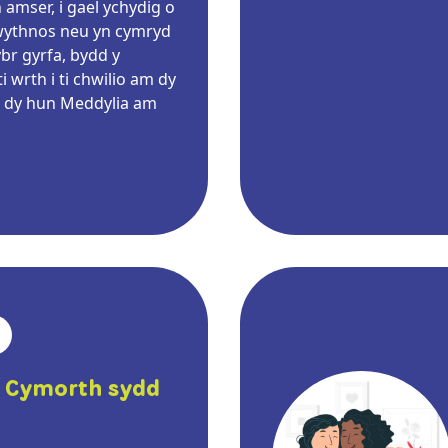
amser, i gael ychydig o
wythnos neu yn cymryd
br gyrfa, bydd y
 wrth i ti chwilio am dy
l dy hun Meddylia am
r Cymorth sydd