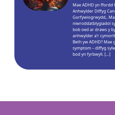
Mae ADHD yn ffordd 
Anhwylder Diffyg Can
Gorfywiogrwydd,. Mae
niwroddatblygiadol sy’
bob oed ar draws y b
anhwylder a’r cymorth
Beth yw ADHD? Mae g
symptom – diffyg syl
bod yn fyrbwyll. […]