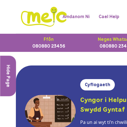
Amdanom Ni
Cael Help
Ffôn
Neges Whats
080880 23456
080880 234
Hide Page
Cyflogaeth
Cyngor i Helpu 
Swydd Gyntaf
Pa un ai wyt ti’n chwi