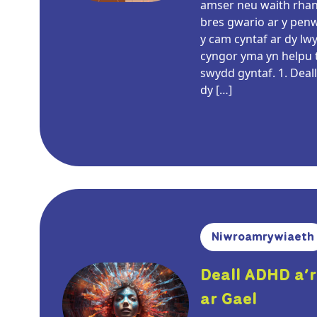
amser neu waith rhan 
bres gwario ar y pen
y cam cyntaf ar dy lwy
cyngor yma yn helpu ti
swydd gyntaf. 1. Deal
dy […]
Niwroamrywiaeth
Deall ADHD a’
ar Gael